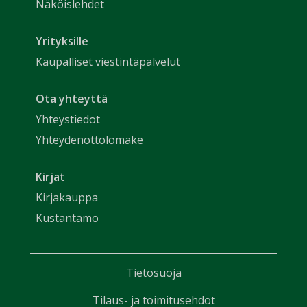
Näköislehdet
Yrityksille
Kaupalliset viestintäpalvelut
Ota yhteyttä
Yhteystiedot
Yhteydenottolomake
Kirjat
Kirjakauppa
Kustantamo
Tietosuoja
Tilaus- ja toimitusehdot