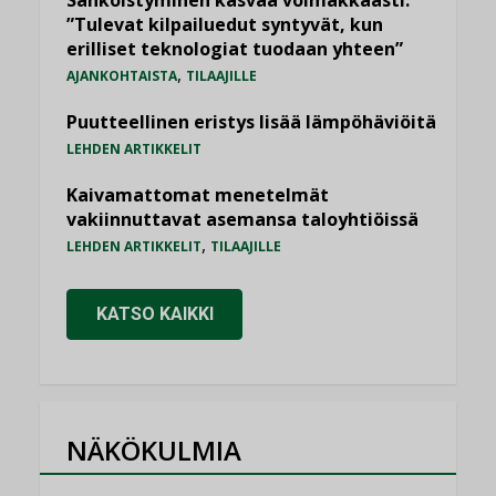
Sähköistyminen kasvaa voimakkaasti:
”Tulevat kilpailuedut syntyvät, kun
erilliset teknologiat tuodaan yhteen”
,
AJANKOHTAISTA
TILAAJILLE
Puutteellinen eristys lisää lämpöhäviöitä
LEHDEN ARTIKKELIT
Kaivamattomat menetelmät
vakiinnuttavat asemansa taloyhtiöissä
,
LEHDEN ARTIKKELIT
TILAAJILLE
KATSO KAIKKI
NÄKÖKULMIA