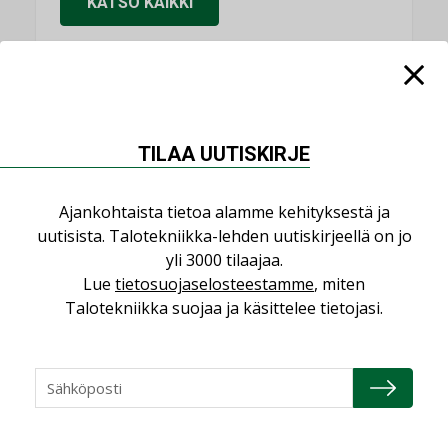
KATSO KAIKKI
NIMITYKSET
TILAA UUTISKIRJE
Consti
NIMITYKSET
Ajankohtaista tietoa alamme kehityksestä ja
uutisista. Talotekniikka-lehden uutiskirjeellä on jo
Refair
yli 3000 tilaajaa.
NIMITYKSET
Lue
tietosuojaselosteestamme
, miten
Talotekniikka suojaa ja käsittelee tietojasi.
Granlund Oy
NIMITYKSET
Schneider Electric
NIMITYKSET