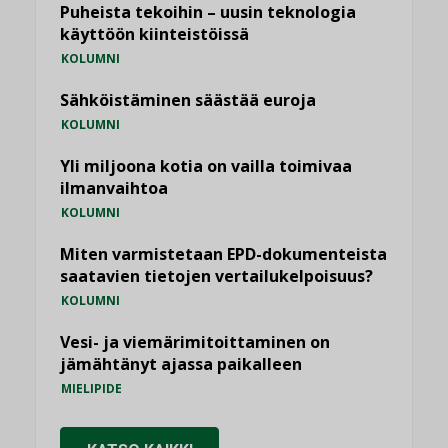
Puheista tekoihin – uusin teknologia
käyttöön kiinteistöissä
KOLUMNI
Sähköistäminen säästää euroja
KOLUMNI
Yli miljoona kotia on vailla toimivaa
ilmanvaihtoa
KOLUMNI
Miten varmistetaan EPD-dokumenteista
saatavien tietojen vertailukelpoisuus?
KOLUMNI
Vesi- ja viemärimitoittaminen on
jämähtänyt ajassa paikalleen
MIELIPIDE