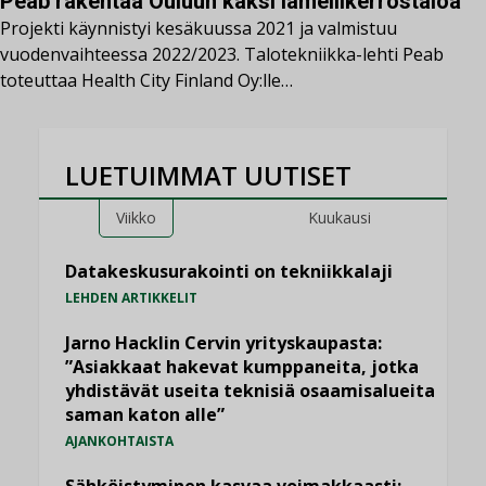
Peab rakentaa Ouluun kaksi lamellikerrostaloa
Projekti käynnistyi kesäkuussa 2021 ja valmistuu
vuodenvaihteessa 2022/2023. Talotekniikka-lehti Peab
toteuttaa Health City Finland Oy:lle…
LUETUIMMAT UUTISET
Viikko
Kuukausi
Datakeskusurakointi on tekniikkalaji
LEHDEN ARTIKKELIT
Jarno Hacklin Cervin yrityskaupasta:
”Asiakkaat hakevat kumppaneita, jotka
yhdistävät useita teknisiä osaamisalueita
saman katon alle”
AJANKOHTAISTA