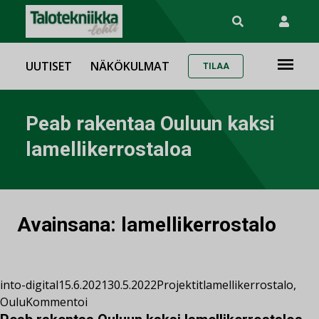
UUTISET
NÄKÖKULMAT
TILAA
Peab rakentaa Ouluun kaksi
lamellikerrostaloa
Avainsana:
lamellikerrostalo
into-digital
15.6.2021
30.5.2022
Projektit
lamellikerrostalo
,
Oulu
Kommentoi