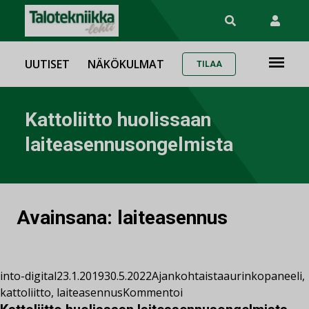
UUTISET
NÄKÖKULMAT
TILAA
Kattoliitto huolissaan
laiteasennusongelmista
Avainsana:
laiteasennus
into-digital
23.1.2019
30.5.2022
Ajankohtaista
aurinkopaneeli
,
kattoliitto
,
laiteasennus
Kommentoi