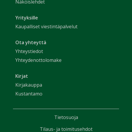
Näköislehdet
Yrityksille
Kaupalliset viestintäpalvelut
Ota yhteyttä
Yhteystiedot
Yhteydenottolomake
Kirjat
Kirjakauppa
Kustantamo
Tietosuoja
Tilaus- ja toimitusehdot