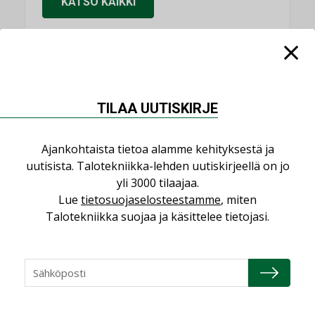
KATSO KAIKKI
NIMITYKSET
TILAA UUTISKIRJE
Consti
NIMITYKSET
Ajankohtaista tietoa alamme kehityksestä ja
uutisista. Talotekniikka-lehden uutiskirjeellä on jo
Refair
yli 3000 tilaajaa.
NIMITYKSET
Lue
tietosuojaselosteestamme
, miten
Talotekniikka suojaa ja käsittelee tietojasi.
Granlund Oy
NIMITYKSET
Schneider Electric
NIMITYKSET