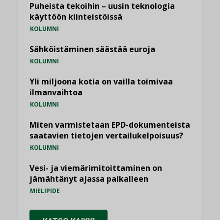
Puheista tekoihin – uusin teknologia
käyttöön kiinteistöissä
KOLUMNI
Sähköistäminen säästää euroja
KOLUMNI
Yli miljoona kotia on vailla toimivaa
ilmanvaihtoa
KOLUMNI
Miten varmistetaan EPD-dokumenteista
saatavien tietojen vertailukelpoisuus?
KOLUMNI
Vesi- ja viemärimitoittaminen on
jämähtänyt ajassa paikalleen
MIELIPIDE