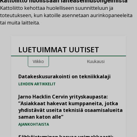
Kattoliitto huolissaan laiteasennusongelmista
Kattoliitto kehottaa huolelliseen suunnitteluun ja
toteutukseen, kun katoille asennetaan aurinkopaneeleita
tai muita laitteita.
LUETUIMMAT UUTISET
Viikko
Kuukausi
Datakeskusurakointi on tekniikkalaji
LEHDEN ARTIKKELIT
Jarno Hacklin Cervin yrityskaupasta:
”Asiakkaat hakevat kumppaneita, jotka
yhdistävät useita teknisiä osaamisalueita
saman katon alle”
AJANKOHTAISTA