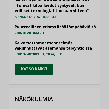
Sähköistyminen kasvaa voimakkaasti:
”Tulevat kilpailuedut syntyvät, kun
erilliset teknologiat tuodaan yhteen”
,
AJANKOHTAISTA
TILAAJILLE
Puutteellinen eristys lisää lämpöhäviöitä
LEHDEN ARTIKKELIT
Kaivamattomat menetelmät
vakiinnuttavat asemansa taloyhtiöissä
,
LEHDEN ARTIKKELIT
TILAAJILLE
KATSO KAIKKI
NÄKÖKULMIA