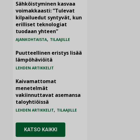
Sähköistyminen kasvaa
voimakkaasti: ”Tulevat
kilpailuedut syntyvät, kun
erilliset teknologiat
tuodaan yhteen”
,
AJANKOHTAISTA
TILAAJILLE
Puutteellinen eristys lisää
lämpöhäviöitä
LEHDEN ARTIKKELIT
Kaivamattomat
menetelmät
vakiinnuttavat asemansa
taloyhtiöissä
,
LEHDEN ARTIKKELIT
TILAAJILLE
KATSO KAIKKI