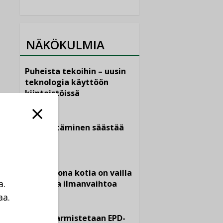
NÄKÖKULMIA
Puheista tekoihin – uusin
teknologia käyttöön
kiinteistöissä
KOLUMNI
Sähköistäminen säästää
euroja
KOLUMNI
Yli miljoona kotia on vailla
a.
toimivaa ilmanvaihtoa
aa.
KOLUMNI
a
Miten varmistetaan EPD-