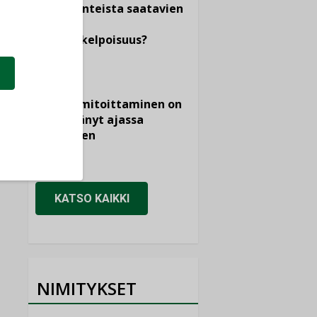
dokumenteista saatavien
tietojen
vertailukelpoisuus?
KOLUMNI
Vesi- ja
viemärimitoittaminen on
jämähtänyt ajassa
paikalleen
MIELIPIDE
KATSO KAIKKI
NIMITYKSET