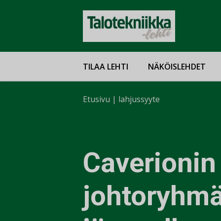
TILAA LEHTI
NÄKÖISLEHDET
Etusivu
|
lahjussyyte
Caverionin
johtoryhm