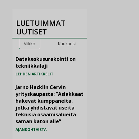
LUETUIMMAT
UUTISET
Viikko
Kuukausi
Datakeskusurakointi on
tekniikkalaji
LEHDEN ARTIKKELIT
Jarno Hacklin Cervin
yrityskaupasta: ”Asiakkaat
hakevat kumppaneita,
jotka yhdistävät useita
teknisiä osaamisalueita
saman katon alle”
AJANKOHTAISTA