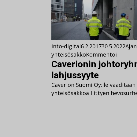
into-digital
6.2.2017
30.5.2022
Ajan
yhteisösakko
Kommentoi
Caverionin johtoryh
lahjussyyte
Caverion Suomi Oy:lle vaaditaan
yhteisösakkoa liittyen hevosurh