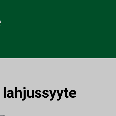
e
:
lahjussyyte