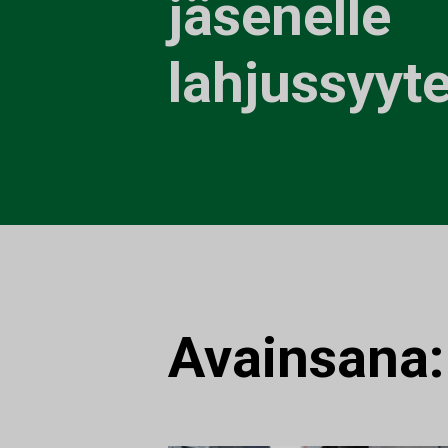
jäsenelle
lahjussyyt
Avainsana