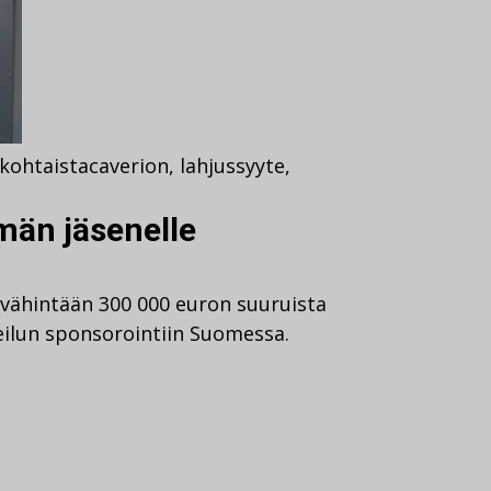
kohtaista
caverion
,
lahjussyyte
,
män jäsenelle
 vähintään 300 000 euron suuruista
eilun sponsorointiin Suomessa.