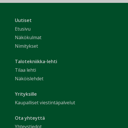
Uutiset
Etusivu
Näkökulmat
Nimitykset
Talotekniikka-lehti
Tilaa lehti
Näköislehdet
Yrityksille
Kaupalliset viestintäpalvelut
Ota yhteyttä
Yhteystiedot