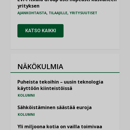
yrityksen
,
,
AJANKOHTAISTA
TILAAJILLE
YRITYSUUTISET
KATSO KAIKKI
NÄKÖKULMIA
Puheista tekoihin – uusin teknologia
käyttöön kiinteistöissä
KOLUMNI
Sähköistäminen säästää euroja
KOLUMNI
Yli miljoona kotia on vailla toimivaa