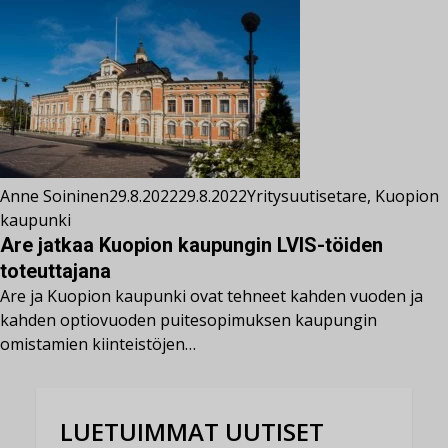
Anne Soininen
29.8.2022
29.8.2022
Yritysuutiset
are
,
Kuopion
kaupunki
Are jatkaa Kuopion kaupungin LVIS-töiden
toteuttajana
Are ja Kuopion kaupunki ovat tehneet kahden vuoden ja
kahden optiovuoden puitesopimuksen kaupungin
omistamien kiinteistöjen…
LUETUIMMAT UUTISET