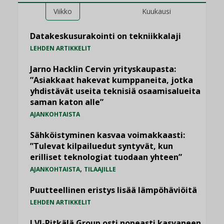
Viikko
Kuukausi
Datakeskusurakointi on tekniikkalaji
LEHDEN ARTIKKELIT
Jarno Hacklin Cervin yrityskaupasta:
”Asiakkaat hakevat kumppaneita, jotka
yhdistävät useita teknisiä osaamisalueita
saman katon alle”
AJANKOHTAISTA
Sähköistyminen kasvaa voimakkaasti:
”Tulevat kilpailuedut syntyvät, kun
erilliset teknologiat tuodaan yhteen”
,
AJANKOHTAISTA
TILAAJILLE
Puutteellinen eristys lisää lämpöhäviöitä
LEHDEN ARTIKKELIT
LVI-Pitkälä Group osti nopeasti kasvaneen