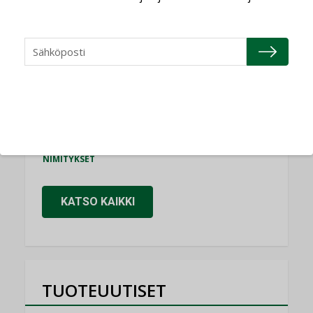
Consti
NIMITYKSET
Refair
NIMITYKSET
Granlund Oy
NIMITYKSET
Schneider Electric
NIMITYKSET
KATSO KAIKKI
TUOTEUUTISET