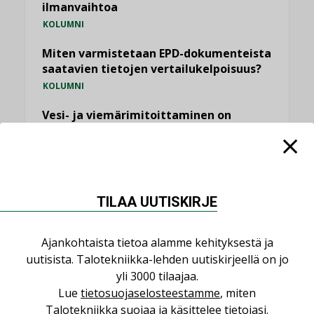
ilmanvaihtoa
KOLUMNI
Miten varmistetaan EPD-dokumenteista
saatavien tietojen vertailukelpoisuus?
KOLUMNI
Vesi- ja viemärimitoittaminen on
jämähtänyt ajassa paikalleen
MIELIPIDE
KATSO KAIKKI
TILAA UUTISKIRJE
Ajankohtaista tietoa alamme kehityksestä ja
uutisista. Talotekniikka-lehden uutiskirjeellä on jo
NIMITYKSET
yli 3000 tilaajaa.
Lue
tietosuojaselosteestamme
, miten
Talotekniikka suojaa ja käsittelee tietojasi.