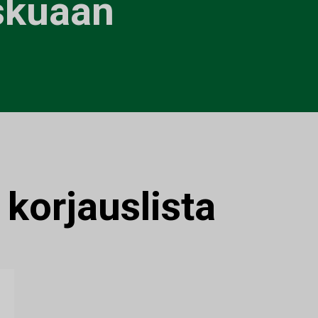
askuaan
:
korjauslista