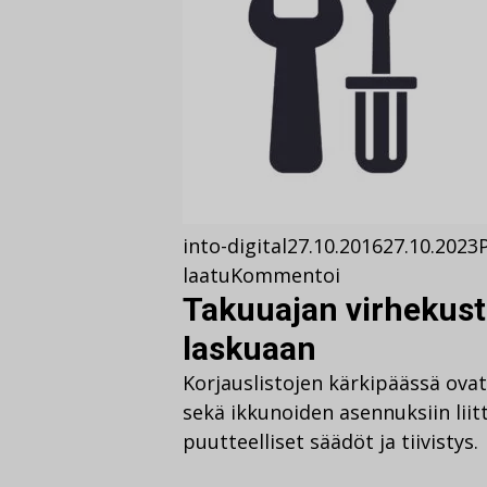
into-digital
27.10.2016
27.10.2023
laatu
Kommentoi
Takuuajan virhekust
laskuaan
Korjauslistojen kärkipäässä ovat
sekä ikkunoiden asennuksiin liit
puutteelliset säädöt ja tiivistys.