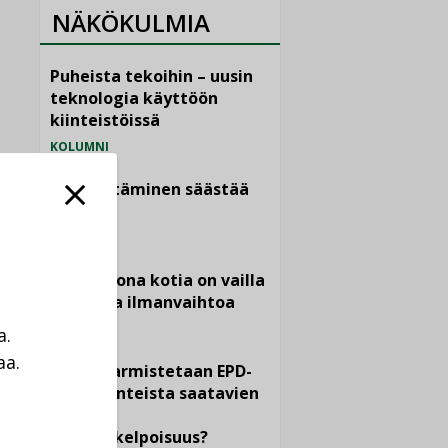
NÄKÖKULMIA
Puheista tekoihin – uusin
teknologia käyttöön
kiinteistöissä
KOLUMNI
Sähköistäminen säästää
euroja
KOLUMNI
Yli miljoona kotia on vailla
toimivaa ilmanvaihtoa
KOLUMNI
a.
aa.
Miten varmistetaan EPD-
a
dokumenteista saatavien
tietojen
vertailukelpoisuus?