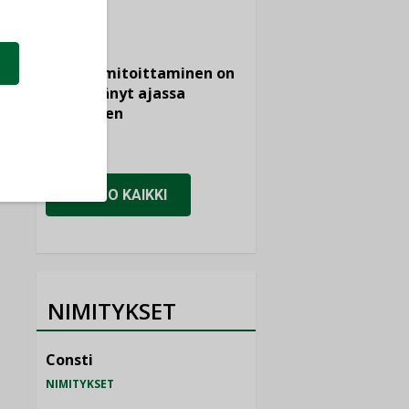
KOLUMNI
Vesi- ja
viemärimitoittaminen on
jämähtänyt ajassa
paikalleen
MIELIPIDE
KATSO KAIKKI
NIMITYKSET
Consti
NIMITYKSET