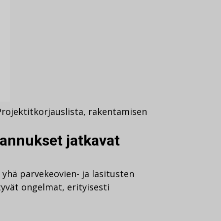
Projektit
korjauslista
,
rakentamisen
annukset jatkavat
 yhä parvekeovien- ja lasitusten
tyvät ongelmat, erityisesti