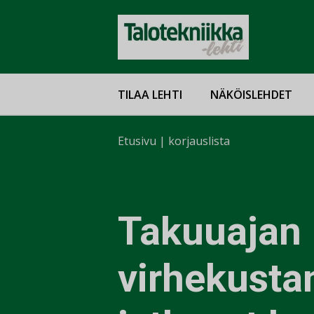
TILAA LEHTI
NÄKÖISLEHDET
Etusivu
|
korjauslista
Takuuajan
virhekusta