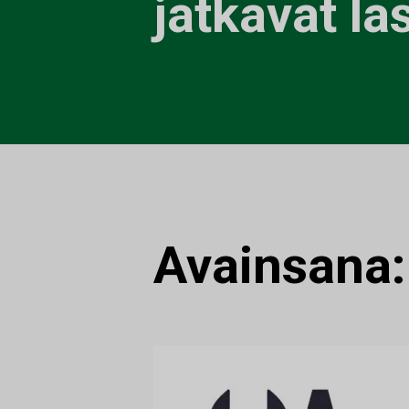
jatkavat l
Avainsana