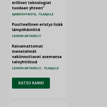
erilliset teknologiat
tuodaan yhteen”
,
AJANKOHTAISTA
TILAAJILLE
Puutteellinen eristys lisää
lämpöhäviöitä
LEHDEN ARTIKKELIT
Kaivamattomat
menetelmät
vakiinnuttavat asemansa
taloyhtiöissä
,
LEHDEN ARTIKKELIT
TILAAJILLE
KATSO KAIKKI