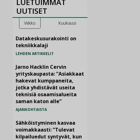
LUETUIMMAT
UUTISET
Viikko
Kuukausi
Datakeskusurakointi on
tekniikkalaji
LEHDEN ARTIKKELIT
Jarno Hacklin Cervin
yrityskaupasta: ”Asiakkaat
hakevat kumppaneita,
jotka yhdistävät useita
teknisiä osaamisalueita
saman katon alle”
AJANKOHTAISTA
Sähköistyminen kasvaa
voimakkaasti: ”Tulevat
kilpailuedut syntyvät, kun