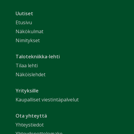
Uutiset
Etusivu
Näkökulmat
Nimitykset
Talotekniikka-lehti
Tilaa lehti
Näköislehdet
Yrityksille
Kaupalliset viestintäpalvelut
Ota yhteyttä
Yhteystiedot
Yhteydenottolomake