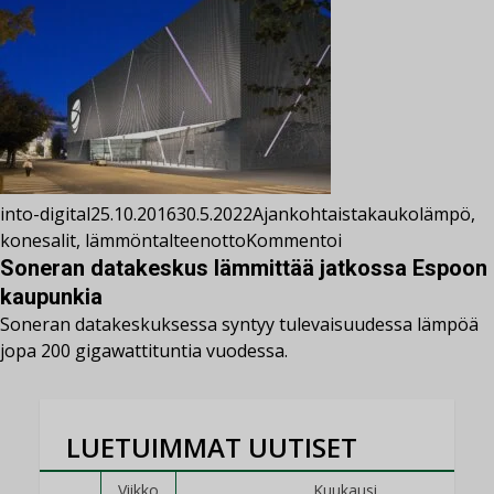
into-digital
25.10.2016
30.5.2022
Ajankohtaista
kaukolämpö
,
konesalit
,
lämmöntalteenotto
Kommentoi
Soneran datakeskus lämmittää jatkossa Espoon
kaupunkia
Soneran datakeskuksessa syntyy tulevaisuudessa lämpöä
jopa 200 gigawattituntia vuodessa.
LUETUIMMAT UUTISET
Viikko
Kuukausi