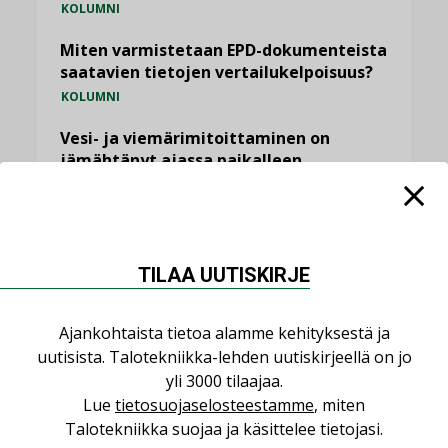
KOLUMNI
Miten varmistetaan EPD-dokumenteista
saatavien tietojen vertailukelpoisuus?
KOLUMNI
Vesi- ja viemärimitoittaminen on
jämähtänyt ajassa paikalleen
MIELIPIDE
KATSO KAIKKI
TILAA UUTISKIRJE
Ajankohtaista tietoa alamme kehityksestä ja
uutisista. Talotekniikka-lehden uutiskirjeellä on jo
NIMITYKSET
yli 3000 tilaajaa.
Lue
tietosuojaselosteestamme
, miten
Consti
Talotekniikka suojaa ja käsittelee tietojasi.