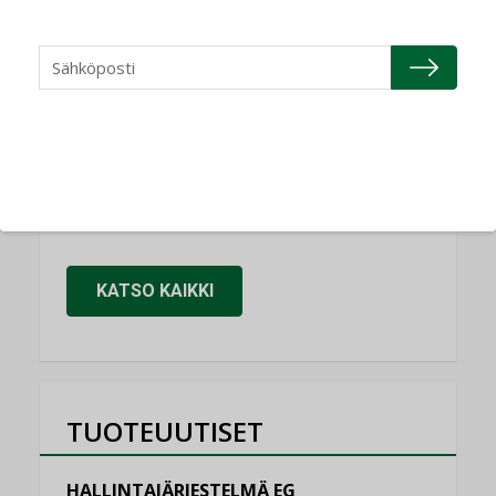
NIMITYKSET
Refair
NIMITYKSET
Granlund Oy
NIMITYKSET
Schneider Electric
NIMITYKSET
KATSO KAIKKI
TUOTEUUTISET
HALLINTAJÄRJESTELMÄ EG