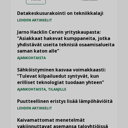
Datakeskusurakointi on tekniikkalaji
LEHDEN ARTIKKELIT
Jarno Hacklin Cervin yrityskaupasta:
”Asiakkaat hakevat kumppaneita, jotka
yhdistävät useita teknisiä osaamisalueita
saman katon alle”
AJANKOHTAISTA
Sähköistyminen kasvaa voimakkaasti:
”Tulevat kilpailuedut syntyvät, kun
erilliset teknologiat tuodaan yhteen”
,
AJANKOHTAISTA
TILAAJILLE
Puutteellinen eristys lisää lämpöhäviöitä
LEHDEN ARTIKKELIT
Kaivamattomat menetelmät
vakiinnuttavat asemansa taloyhtiöissä