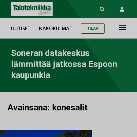
UUTISET
NÄKÖKULMAT
TILAA
Soneran datakeskus
lämmittää jatkossa Espoon
kaupunkia
Avainsana:
konesalit