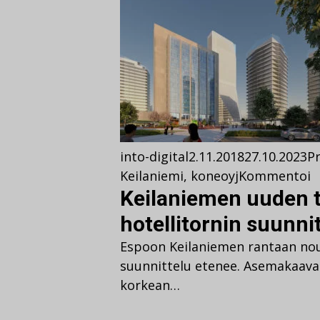
into-digital
2.11.2018
27.10.2023
Pr
Keilaniemi
,
koneoyj
Kommentoi
Keilaniemen uuden t
hotellitornin suunni
Espoon Keilaniemen rantaan nous
suunnittelu etenee. Asemakaav
korkean…