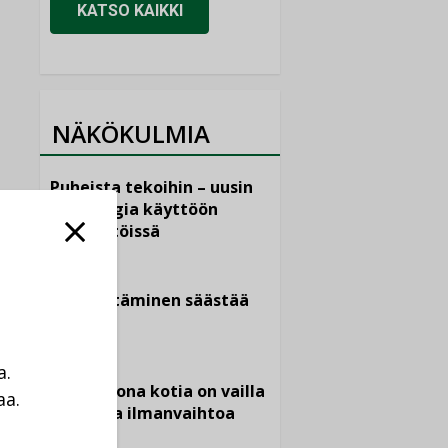
KATSO KAIKKI
NÄKÖKULMIA
Puheista tekoihin – uusin
teknologia käyttöön
kiinteistöissä
KOLUMNI
Sähköistäminen säästää
euroja
KOLUMNI
a.
Yli miljoona kotia on vailla
aa.
toimivaa ilmanvaihtoa
a
KOLUMNI