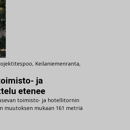
ojektit
espoo
,
Keilaniemenranta
,
oimisto- ja
ttelu etenee
evan toimisto- ja hotellitornin
an muutoksen mukaan 161 metriä