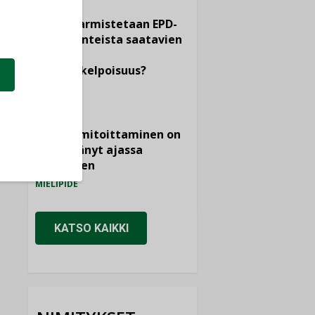
Miten varmistetaan EPD-
dokumenteista saatavien
tietojen
vertailukelpoisuus?
KOLUMNI
Vesi- ja
viemärimitoittaminen on
jämähtänyt ajassa
paikalleen
MIELIPIDE
KATSO KAIKKI