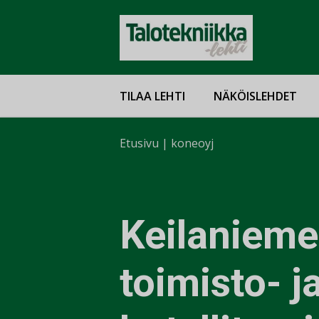
TILAA LEHTI
NÄKÖISLEHDET
Etusivu
|
koneoyj
Keilaniem
toimisto- j