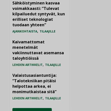
Sähköistyminen kasvaa
voimakkaasti: ”Tulevat
kilpailuedut syntyvät, kun
erilliset teknologiat
tuodaan yhteen”
,
AJANKOHTAISTA
TILAAJILLE
Kaivamattomat
menetelmät
vakiinnuttavat asemansa
taloyhtiöissä
,
LEHDEN ARTIKKELIT
TILAAJILLE
Valaistusasiantuntija:
”Talotekniikan pitäisi
helpottaa arkea, ei
monimutkaistaa sitä”
,
LEHDEN ARTIKKELIT
TILAAJILLE