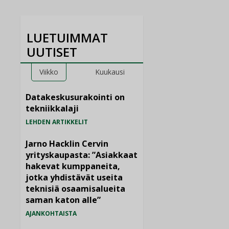
LUETUIMMAT
UUTISET
Viikko
Kuukausi
Datakeskusurakointi on
tekniikkalaji
LEHDEN ARTIKKELIT
Jarno Hacklin Cervin
yrityskaupasta: ”Asiakkaat
hakevat kumppaneita,
jotka yhdistävät useita
teknisiä osaamisalueita
saman katon alle”
AJANKOHTAISTA