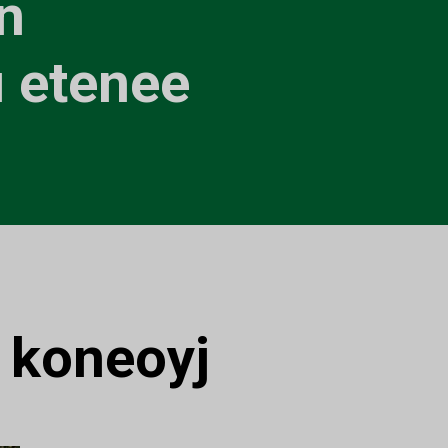
in
u etenee
:
koneoyj