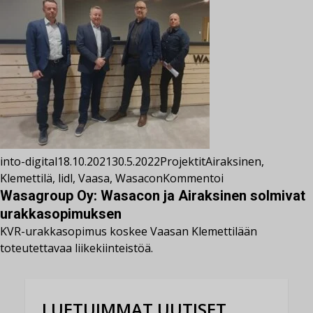
into-digital
18.10.2021
30.5.2022
Projektit
Airaksinen
,
Klemettilä
,
lidl
,
Vaasa
,
Wasacon
Kommentoi
Wasagroup Oy: Wasacon ja Airaksinen solmivat
urakkasopimuksen
KVR-urakkasopimus koskee Vaasan Klemettilään
toteutettavaa liikekiinteistöä.
LUETUIMMAT UUTISET