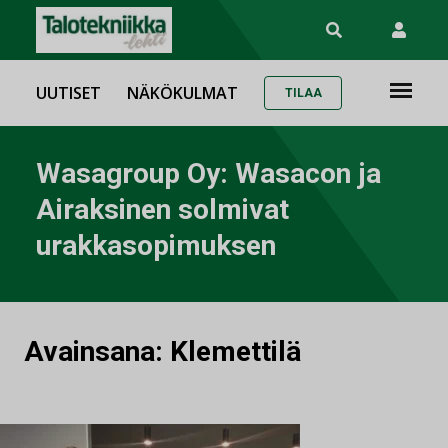
UUTISET
NÄKÖKULMAT
TILAA
Wasagroup Oy: Wasacon ja
Airaksinen solmivat
urakkasopimuksen
Avainsana:
Klemettilä