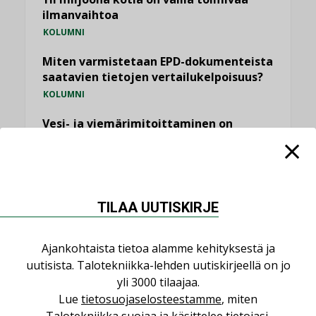
ilmanvaihtoa
KOLUMNI
Miten varmistetaan EPD-dokumenteista
saatavien tietojen vertailukelpoisuus?
KOLUMNI
Vesi- ja viemärimitoittaminen on
jämähtänyt ajassa paikalleen
MIELIPIDE
KATSO KAIKKI
TILAA UUTISKIRJE
Ajankohtaista tietoa alamme kehityksestä ja
uutisista. Talotekniikka-lehden uutiskirjeellä on jo
yli 3000 tilaajaa.
NIMITYKSET
Lue
tietosuojaselosteestamme
, miten
Talotekniikka suojaa ja käsittelee tietojasi.