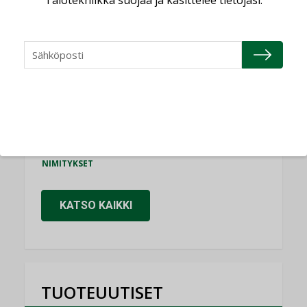
Consti
NIMITYKSET
Refair
NIMITYKSET
Granlund Oy
NIMITYKSET
Schneider Electric
NIMITYKSET
KATSO KAIKKI
TUOTEUUTISET