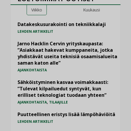
Viikko
Kuukausi
Datakeskusurakointi on tekniikkalaji
LEHDEN ARTIKKELIT
Jarno Hacklin Cervin yrityskaupasta:
”Asiakkaat hakevat kumppaneita, jotka
yhdistävät useita teknisiä osaamisalueita
saman katon alle”
AJANKOHTAISTA
Sähköistyminen kasvaa voimakkaasti:
”Tulevat kilpailuedut syntyvät, kun
erilliset teknologiat tuodaan yhteen”
,
AJANKOHTAISTA
TILAAJILLE
Puutteellinen eristys lisää lämpöhäviöitä
LEHDEN ARTIKKELIT