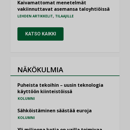
Kaivamattomat menetelmät
vakiinnuttavat asemansa taloyhtiöissä
,
LEHDEN ARTIKKELIT
TILAAJILLE
KATSO KAIKKI
NÄKÖKULMIA
Puheista tekoihin – uusin teknologia
käyttöön kiinteistöissä
KOLUMNI
Sähköistäminen säästää euroja
KOLUMNI
Yli miljoona kotia on vailla toimivaa