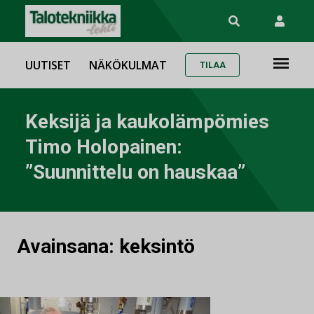
UUTISET
NÄKÖKULMAT
TILAA
Keksijä ja kaukolämpömies
Timo Holopainen:
”Suunnittelu on hauskaa”
Avainsana:
keksintö