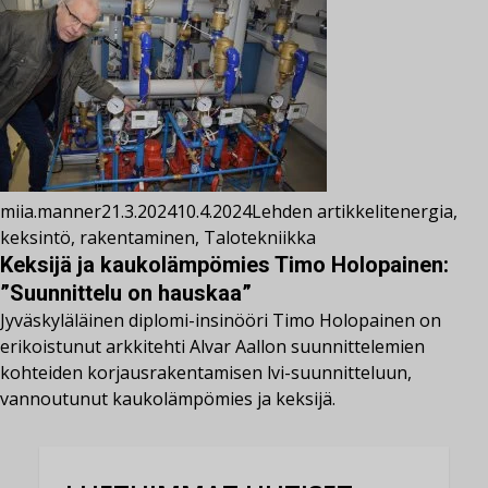
miia.manner
21.3.2024
10.4.2024
Lehden artikkelit
energia
,
keksintö
,
rakentaminen
,
Talotekniikka
Keksijä ja kaukolämpömies Timo Holopainen:
”Suunnittelu on hauskaa”
Jyväskyläläinen diplomi-insinööri Timo Holopainen on
erikoistunut arkkitehti Alvar Aallon suunnittelemien
kohteiden korjausrakentamisen lvi-suunnitteluun,
vannoutunut kaukolämpömies ja keksijä.