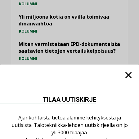
KOLUMNI
Yli miljoona kotia on vailla toimivaa
ilmanvaihtoa
KOLUMNI
Miten varmistetaan EPD-dokumenteista
saatavien tietojen vertailukelpoisuus?
KOLUMNI
Vesi- ja viemärimitoittaminen on
jämähtänyt ajassa paikalleen
MIELIPIDE
TILAA UUTISKIRJE
KATSO KAIKKI
Ajankohtaista tietoa alamme kehityksestä ja
uutisista. Talotekniikka-lehden uutiskirjeellä on jo
yli 3000 tilaajaa.