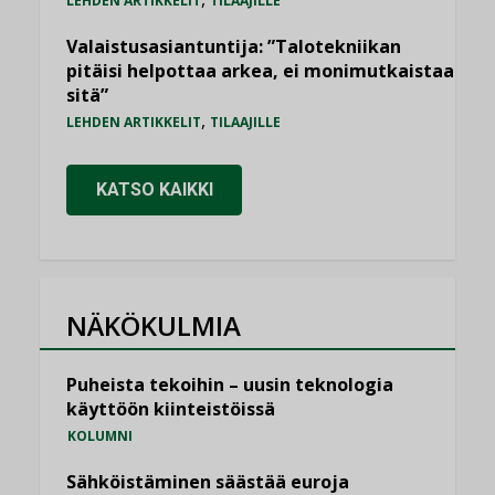
LEHDEN ARTIKKELIT
TILAAJILLE
Valaistusasiantuntija: ”Talotekniikan
pitäisi helpottaa arkea, ei monimutkaistaa
sitä”
,
LEHDEN ARTIKKELIT
TILAAJILLE
KATSO KAIKKI
NÄKÖKULMIA
Puheista tekoihin – uusin teknologia
käyttöön kiinteistöissä
KOLUMNI
Sähköistäminen säästää euroja