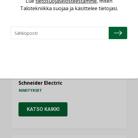
Lue
tietosuojaselosteestamme
, miten
NIMITYKSET
Talotekniikka suojaa ja käsittelee tietojasi.
Consti
NIMITYKSET
Refair
NIMITYKSET
Granlund Oy
NIMITYKSET
Schneider Electric
NIMITYKSET
KATSO KAIKKI