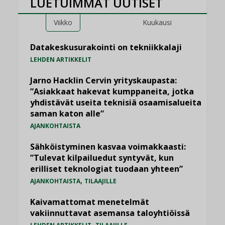
LUETUIMMAT UUTISET
Viikko
Kuukausi
Datakeskusurakointi on tekniikkalaji
LEHDEN ARTIKKELIT
Jarno Hacklin Cervin yrityskaupasta:
”Asiakkaat hakevat kumppaneita, jotka
yhdistävät useita teknisiä osaamisalueita
saman katon alle”
AJANKOHTAISTA
Sähköistyminen kasvaa voimakkaasti:
”Tulevat kilpailuedut syntyvät, kun
erilliset teknologiat tuodaan yhteen”
,
AJANKOHTAISTA
TILAAJILLE
Kaivamattomat menetelmät
vakiinnuttavat asemansa taloyhtiöissä
,