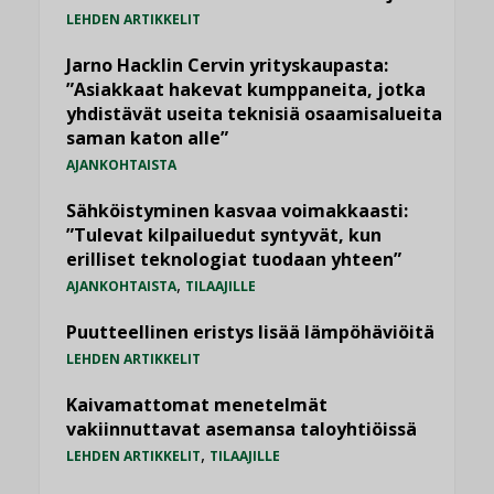
LEHDEN ARTIKKELIT
Jarno Hacklin Cervin yrityskaupasta:
”Asiakkaat hakevat kumppaneita, jotka
yhdistävät useita teknisiä osaamisalueita
saman katon alle”
AJANKOHTAISTA
Sähköistyminen kasvaa voimakkaasti:
”Tulevat kilpailuedut syntyvät, kun
erilliset teknologiat tuodaan yhteen”
,
AJANKOHTAISTA
TILAAJILLE
Puutteellinen eristys lisää lämpöhäviöitä
LEHDEN ARTIKKELIT
Kaivamattomat menetelmät
vakiinnuttavat asemansa taloyhtiöissä
,
LEHDEN ARTIKKELIT
TILAAJILLE