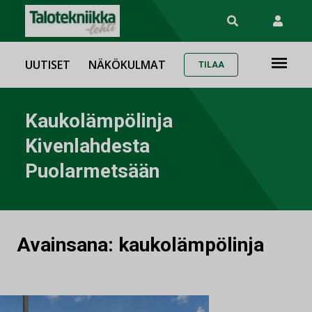
UUTISET
NÄKÖKULMAT
TILAA
Kaukolämpölinja
Kivenlahdesta
Puolarmetsään
Avainsana:
kaukolämpölinja