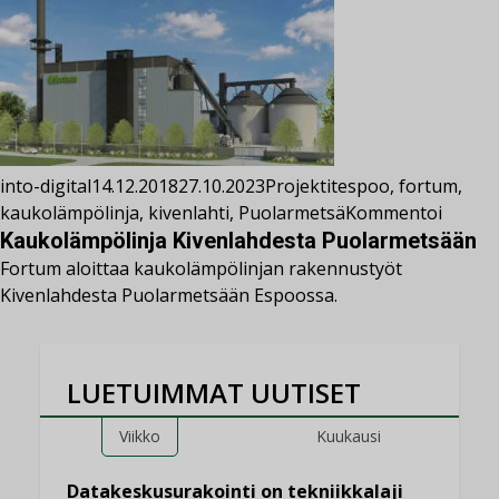
into-digital
14.12.2018
27.10.2023
Projektit
espoo
,
fortum
,
kaukolämpölinja
,
kivenlahti
,
Puolarmetsä
Kommentoi
Kaukolämpölinja Kivenlahdesta Puolarmetsään
Fortum aloittaa kaukolämpölinjan rakennustyöt
Kivenlahdesta Puolarmetsään Espoossa.
LUETUIMMAT UUTISET
Viikko
Kuukausi
Datakeskusurakointi on tekniikkalaji