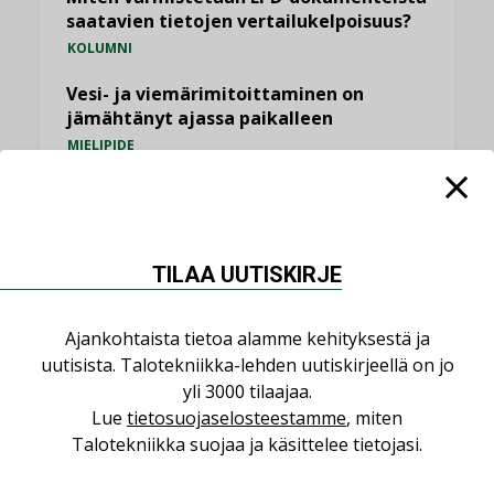
saatavien tietojen vertailukelpoisuus?
KOLUMNI
Vesi- ja viemärimitoittaminen on
jämähtänyt ajassa paikalleen
MIELIPIDE
KATSO KAIKKI
TILAA UUTISKIRJE
Ajankohtaista tietoa alamme kehityksestä ja
NIMITYKSET
uutisista. Talotekniikka-lehden uutiskirjeellä on jo
yli 3000 tilaajaa.
Consti
Lue
tietosuojaselosteestamme
, miten
NIMITYKSET
Talotekniikka suojaa ja käsittelee tietojasi.
Refair