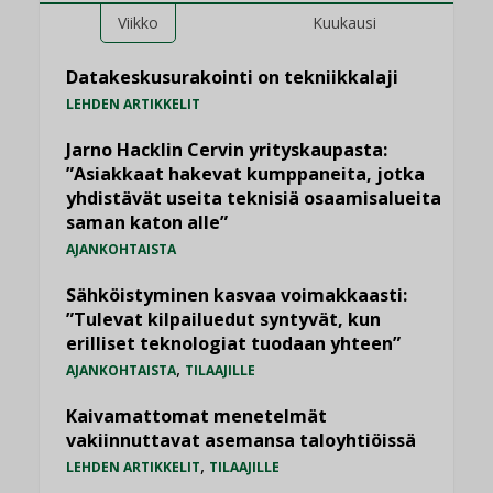
Viikko
Kuukausi
Datakeskusurakointi on tekniikkalaji
LEHDEN ARTIKKELIT
Jarno Hacklin Cervin yrityskaupasta:
”Asiakkaat hakevat kumppaneita, jotka
yhdistävät useita teknisiä osaamisalueita
saman katon alle”
AJANKOHTAISTA
Sähköistyminen kasvaa voimakkaasti:
”Tulevat kilpailuedut syntyvät, kun
erilliset teknologiat tuodaan yhteen”
,
AJANKOHTAISTA
TILAAJILLE
Kaivamattomat menetelmät
vakiinnuttavat asemansa taloyhtiöissä
,
LEHDEN ARTIKKELIT
TILAAJILLE