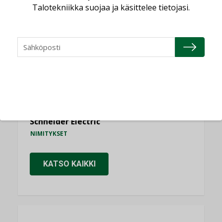
Talotekniikka suojaa ja käsittelee tietojasi.
Consti
NIMITYKSET
Refair
NIMITYKSET
Granlund Oy
NIMITYKSET
Schneider Electric
NIMITYKSET
KATSO KAIKKI