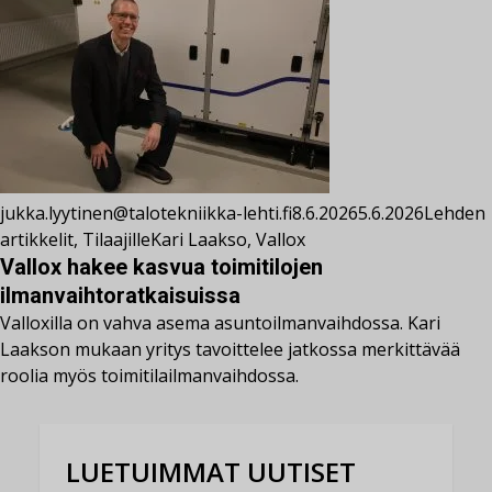
jukka.lyytinen@talotekniikka-lehti.fi
8.6.2026
5.6.2026
Lehden
artikkelit
,
Tilaajille
Kari Laakso
,
Vallox
Vallox hakee kasvua toimitilojen
ilmanvaihtoratkaisuissa
Valloxilla on vahva asema asuntoilmanvaihdossa. Kari
Laakson mukaan yritys tavoittelee jatkossa merkittävää
roolia myös toimitilailmanvaihdossa.
LUETUIMMAT UUTISET