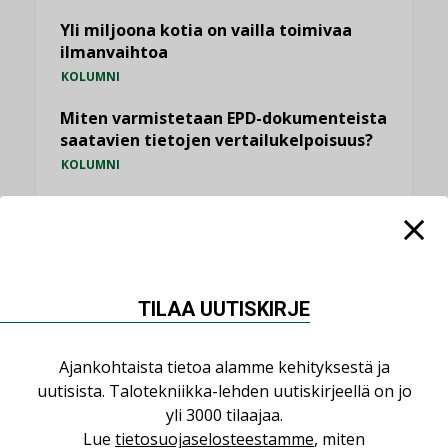
Yli miljoona kotia on vailla toimivaa
ilmanvaihtoa
KOLUMNI
Miten varmistetaan EPD-dokumenteista
saatavien tietojen vertailukelpoisuus?
KOLUMNI
Vesi- ja viemärimitoittaminen on
jämähtänyt ajassa paikalleen
MIELIPIDE
TILAA UUTISKIRJE
KATSO KAIKKI
Ajankohtaista tietoa alamme kehityksestä ja
uutisista. Talotekniikka-lehden uutiskirjeellä on jo
yli 3000 tilaajaa.
NIMITYKSET
Lue
tietosuojaselosteestamme
, miten