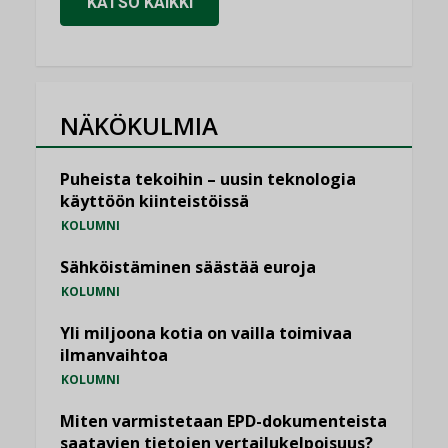
KATSO KAIKKI
NÄKÖKULMIA
Puheista tekoihin – uusin teknologia
käyttöön kiinteistöissä
KOLUMNI
Sähköistäminen säästää euroja
KOLUMNI
Yli miljoona kotia on vailla toimivaa
ilmanvaihtoa
KOLUMNI
Miten varmistetaan EPD-dokumenteista
saatavien tietojen vertailukelpoisuus?