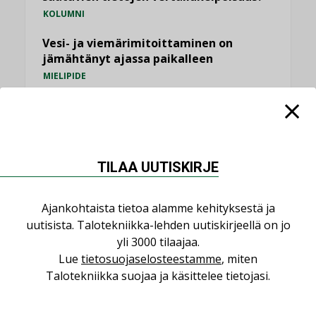
KOLUMNI
Vesi- ja viemärimitoittaminen on
jämähtänyt ajassa paikalleen
MIELIPIDE
KATSO KAIKKI
TILAA UUTISKIRJE
NIMITYKSET
Ajankohtaista tietoa alamme kehityksestä ja
uutisista. Talotekniikka-lehden uutiskirjeellä on jo
yli 3000 tilaajaa.
Consti
Lue
tietosuojaselosteestamme
, miten
NIMITYKSET
Talotekniikka suojaa ja käsittelee tietojasi.
Refair
NIMITYKSET