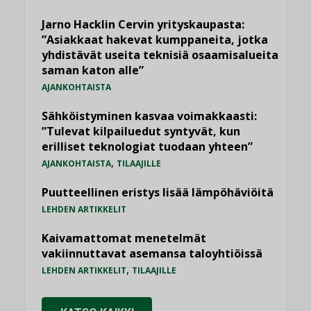
Jarno Hacklin Cervin yrityskaupasta:
”Asiakkaat hakevat kumppaneita, jotka
yhdistävät useita teknisiä osaamisalueita
saman katon alle”
AJANKOHTAISTA
Sähköistyminen kasvaa voimakkaasti:
”Tulevat kilpailuedut syntyvät, kun
erilliset teknologiat tuodaan yhteen”
,
AJANKOHTAISTA
TILAAJILLE
Puutteellinen eristys lisää lämpöhäviöitä
LEHDEN ARTIKKELIT
Kaivamattomat menetelmät
vakiinnuttavat asemansa taloyhtiöissä
,
LEHDEN ARTIKKELIT
TILAAJILLE