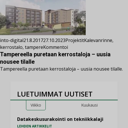
into-digital
21.8.2017
27.10.2023
Projektit
Kalevanrinne
,
kerrostalo
,
tampere
Kommentoi
Tampereella puretaan kerrostaloja – uusia
nousee tilalle
Tampereella puretaan kerrostaloja – uusia nousee tilalle.
LUETUIMMAT UUTISET
Viikko
Kuukausi
Datakeskusurakointi on tekniikkalaji
LEHDEN ARTIKKELIT