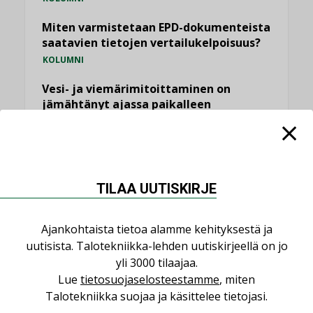
Miten varmistetaan EPD-dokumenteista
saatavien tietojen vertailukelpoisuus?
KOLUMNI
Vesi- ja viemärimitoittaminen on
jämähtänyt ajassa paikalleen
MIELIPIDE
KATSO KAIKKI
TILAA UUTISKIRJE
Ajankohtaista tietoa alamme kehityksestä ja
uutisista. Talotekniikka-lehden uutiskirjeellä on jo
NIMITYKSET
yli 3000 tilaajaa.
Lue
tietosuojaselosteestamme
, miten
Consti
Talotekniikka suojaa ja käsittelee tietojasi.
NIMITYKSET