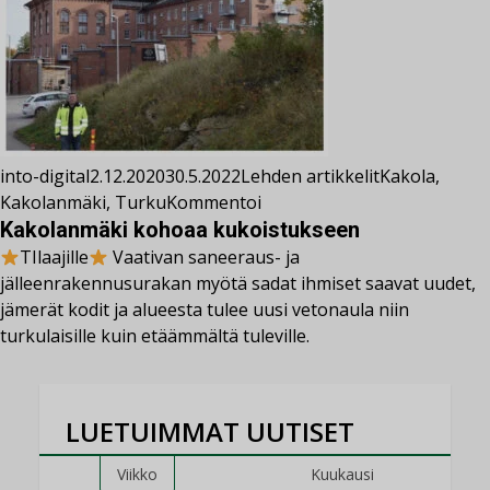
into-digital
2.12.2020
30.5.2022
Lehden artikkelit
Kakola
,
Kakolanmäki
,
Turku
Kommentoi
Kakolanmäki kohoaa kukoistukseen
TIlaajille
Vaativan saneeraus- ja
jälleenrakennusurakan myötä sadat ihmiset saavat uudet,
jämerät kodit ja alueesta tulee uusi vetonaula niin
turkulaisille kuin etäämmältä tuleville.
LUETUIMMAT UUTISET
Viikko
Kuukausi