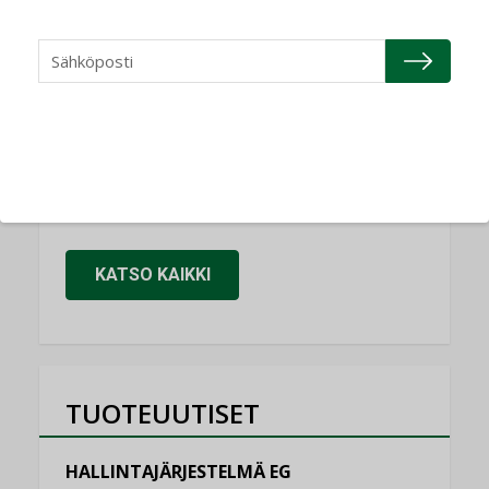
Refair
NIMITYKSET
Granlund Oy
NIMITYKSET
Schneider Electric
NIMITYKSET
KATSO KAIKKI
TUOTEUUTISET
HALLINTAJÄRJESTELMÄ EG