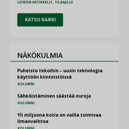
,
LEHDEN ARTIKKELIT
TILAAJILLE
KATSO KAIKKI
NÄKÖKULMIA
Puheista tekoihin – uusin teknologia
käyttöön kiinteistöissä
KOLUMNI
Sähköistäminen säästää euroja
KOLUMNI
Yli miljoona kotia on vailla toimivaa
ilmanvaihtoa
KOLUMNI