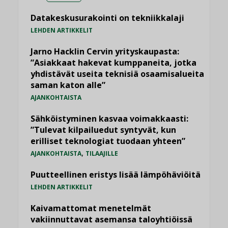
Datakeskusurakointi on tekniikkalaji
LEHDEN ARTIKKELIT
Jarno Hacklin Cervin yrityskaupasta:
”Asiakkaat hakevat kumppaneita, jotka
yhdistävät useita teknisiä osaamisalueita
saman katon alle”
AJANKOHTAISTA
Sähköistyminen kasvaa voimakkaasti:
”Tulevat kilpailuedut syntyvät, kun
erilliset teknologiat tuodaan yhteen”
,
AJANKOHTAISTA
TILAAJILLE
Puutteellinen eristys lisää lämpöhäviöitä
LEHDEN ARTIKKELIT
Kaivamattomat menetelmät
vakiinnuttavat asemansa taloyhtiöissä