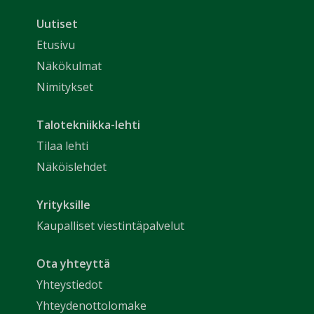
Uutiset
Etusivu
Näkökulmat
Nimitykset
Talotekniikka-lehti
Tilaa lehti
Näköislehdet
Yrityksille
Kaupalliset viestintäpalvelut
Ota yhteyttä
Yhteystiedot
Yhteydenottolomake