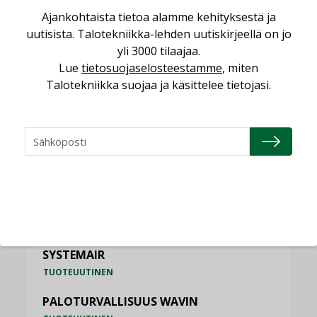
Schneider Electric
Ajankohtaista tietoa alamme kehityksestä ja
NIMITYKSET
uutisista. Talotekniikka-lehden uutiskirjeellä on jo
yli 3000 tilaajaa.
KATSO KAIKKI
Lue
tietosuojaselosteestamme
, miten
Talotekniikka suojaa ja käsittelee tietojasi.
TUOTEUUTISET
HALLINTAJÄRJESTELMÄ EG
TUOTEUUTINEN
ILMASTOINTITEKNIIKAN RATKAISU
SYSTEMAIR
TUOTEUUTINEN
PALOTURVALLISUUS WAVIN