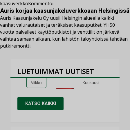
kaasuverkko
Kommentoi
Auris korjaa kaasunjakeluverkkoaan Helsingissä
Auris Kaasunjakelu Oy uusii Helsingin alueella kaikki
vanhat valurautaiset ja teräksiset kaasuputket. Yli 50
vuotta palvelleet käyttöputkistot ja venttiilit on järkevä
vaihtaa samaan aikaan, kun lähistön taloyhtiöissä tehdään
putkiremontti.
LUETUIMMAT UUTISET
Viikko
Kuukausi
KATSO KAIKKI