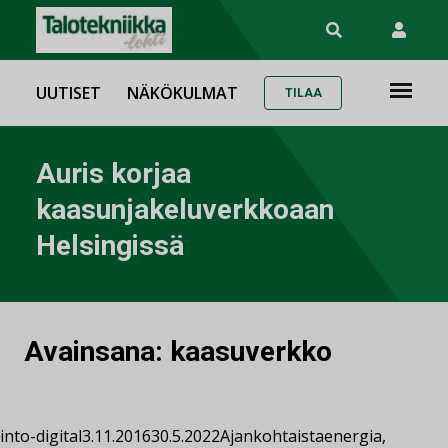
UUTISET
NÄKÖKULMAT
TILAA
Auris korjaa
kaasunjakeluverkkoaan
Helsingissä
Avainsana:
kaasuverkko
into-digital
3.11.2016
30.5.2022
Ajankohtaista
energia
,