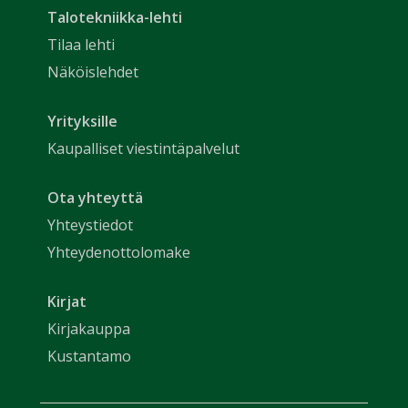
Talotekniikka-lehti
Tilaa lehti
Näköislehdet
Yrityksille
Kaupalliset viestintäpalvelut
Ota yhteyttä
Yhteystiedot
Yhteydenottolomake
Kirjat
Kirjakauppa
Kustantamo