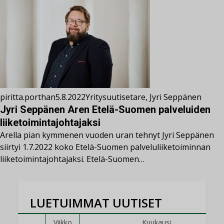
piritta.porthan
5.8.2022
Yritysuutiset
are
,
Jyri Seppänen
Jyri Seppänen Aren Etelä-Suomen palveluiden
liiketoimintajohtajaksi
Arella pian kymmenen vuoden uran tehnyt Jyri Seppänen
siirtyi 1.7.2022 koko Etelä-Suomen palveluliiketoiminnan
liiketoimintajohtajaksi. Etelä-Suomen…
LUETUIMMAT UUTISET
Viikko
Kuukausi