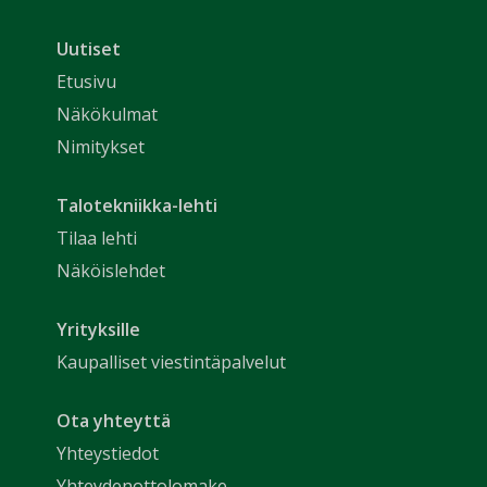
Uutiset
Etusivu
Näkökulmat
Nimitykset
Talotekniikka-lehti
Tilaa lehti
Näköislehdet
Yrityksille
Kaupalliset viestintäpalvelut
Ota yhteyttä
Yhteystiedot
Yhteydenottolomake