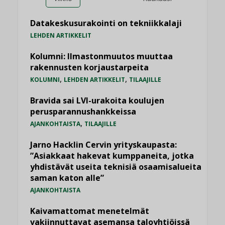
Datakeskusurakointi on tekniikkalaji
LEHDEN ARTIKKELIT
Kolumni: Ilmastonmuutos muuttaa
rakennusten korjaustarpeita
,
,
KOLUMNI
LEHDEN ARTIKKELIT
TILAAJILLE
Bravida sai LVI-urakoita koulujen
perusparannushankkeissa
,
AJANKOHTAISTA
TILAAJILLE
Jarno Hacklin Cervin yrityskaupasta:
”Asiakkaat hakevat kumppaneita, jotka
yhdistävät useita teknisiä osaamisalueita
saman katon alle”
AJANKOHTAISTA
Kaivamattomat menetelmät
vakiinnuttavat asemansa taloyhtiöissä