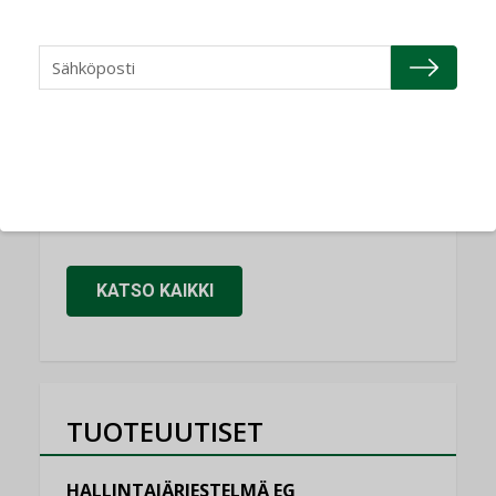
NIMITYKSET
Refair
NIMITYKSET
Granlund Oy
NIMITYKSET
Schneider Electric
NIMITYKSET
KATSO KAIKKI
TUOTEUUTISET
HALLINTAJÄRJESTELMÄ EG