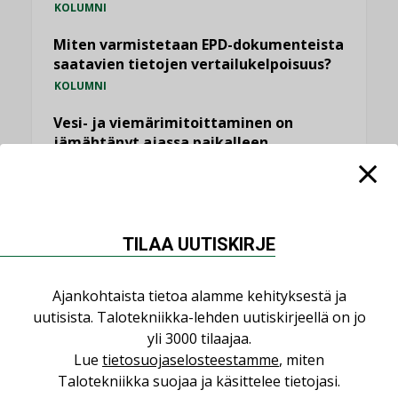
KOLUMNI
Miten varmistetaan EPD-dokumenteista
saatavien tietojen vertailukelpoisuus?
KOLUMNI
Vesi- ja viemärimitoittaminen on
jämähtänyt ajassa paikalleen
MIELIPIDE
KATSO KAIKKI
TILAA UUTISKIRJE
Ajankohtaista tietoa alamme kehityksestä ja
uutisista. Talotekniikka-lehden uutiskirjeellä on jo
NIMITYKSET
yli 3000 tilaajaa.
Lue
tietosuojaselosteestamme
, miten
Consti
Talotekniikka suojaa ja käsittelee tietojasi.