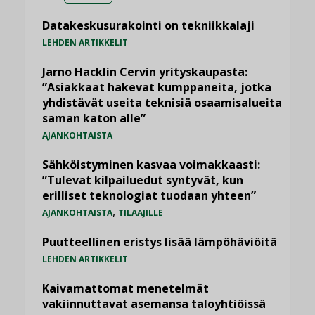
Datakeskusurakointi on tekniikkalaji
LEHDEN ARTIKKELIT
Jarno Hacklin Cervin yrityskaupasta:
”Asiakkaat hakevat kumppaneita, jotka
yhdistävät useita teknisiä osaamisalueita
saman katon alle”
AJANKOHTAISTA
Sähköistyminen kasvaa voimakkaasti:
”Tulevat kilpailuedut syntyvät, kun
erilliset teknologiat tuodaan yhteen”
,
AJANKOHTAISTA
TILAAJILLE
Puutteellinen eristys lisää lämpöhäviöitä
LEHDEN ARTIKKELIT
Kaivamattomat menetelmät
vakiinnuttavat asemansa taloyhtiöissä