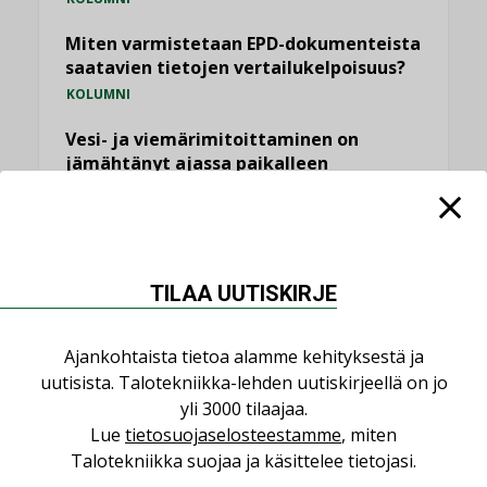
Miten varmistetaan EPD-dokumenteista
saatavien tietojen vertailukelpoisuus?
KOLUMNI
Vesi- ja viemärimitoittaminen on
jämähtänyt ajassa paikalleen
MIELIPIDE
KATSO KAIKKI
TILAA UUTISKIRJE
Ajankohtaista tietoa alamme kehityksestä ja
uutisista. Talotekniikka-lehden uutiskirjeellä on jo
NIMITYKSET
yli 3000 tilaajaa.
Lue
tietosuojaselosteestamme
, miten
Consti
Talotekniikka suojaa ja käsittelee tietojasi.
NIMITYKSET