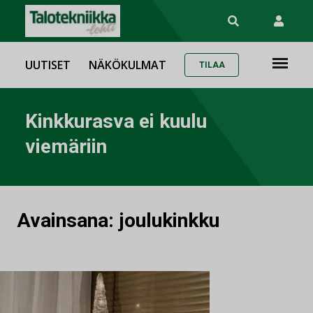
UUTISET
NÄKÖKULMAT
TILAA
Kinkkurasva ei kuulu
viemäriin
Avainsana:
joulukinkku