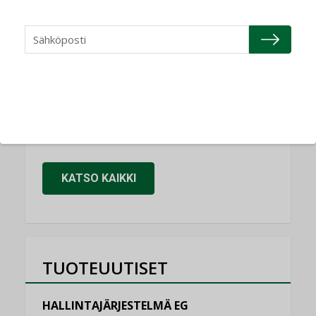
Refair
NIMITYKSET
Granlund Oy
NIMITYKSET
Schneider Electric
NIMITYKSET
KATSO KAIKKI
TUOTEUUTISET
HALLINTAJÄRJESTELMÄ EG