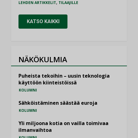
,
LEHDEN ARTIKKELIT
TILAAJILLE
KATSO KAIKKI
NÄKÖKULMIA
Puheista tekoihin – uusin teknologia
käyttöön kiinteistöissä
KOLUMNI
Sähköistäminen säästää euroja
KOLUMNI
Yli miljoona kotia on vailla toimivaa
ilmanvaihtoa
KOLUMNI