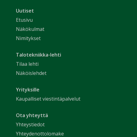
Uutiset
Etusivu
Näkökulmat
Nimitykset
Talotekniikka-lehti
Tilaa lehti
Näköislehdet
Yrityksille
Kaupalliset viestintäpalvelut
Ota yhteyttä
Yhteystiedot
Yhteydenottolomake