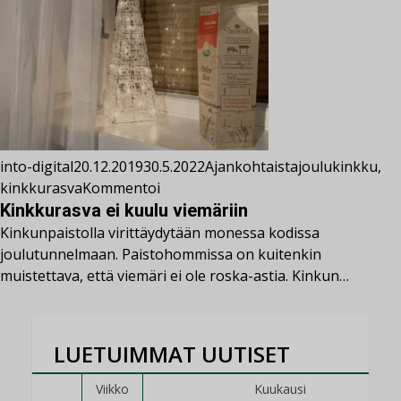
into-digital
20.12.2019
30.5.2022
Ajankohtaista
joulukinkku
,
kinkkurasva
Kommentoi
Kinkkurasva ei kuulu viemäriin
Kinkunpaistolla virittäydytään monessa kodissa
joulutunnelmaan. Paistohommissa on kuitenkin
muistettava, että viemäri ei ole roska-astia. Kinkun…
LUETUIMMAT UUTISET
Viikko
Kuukausi