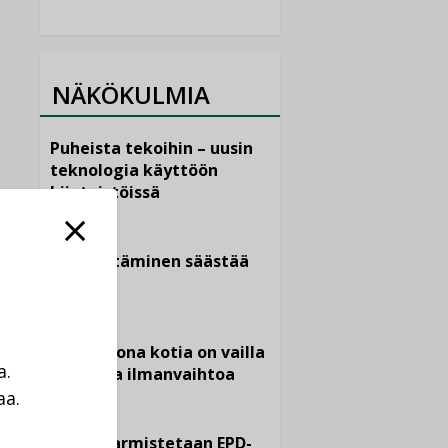
NÄKÖKULMIA
Puheista tekoihin – uusin
teknologia käyttöön
kiinteistöissä
KOLUMNI
Sähköistäminen säästää
euroja
KOLUMNI
Yli miljoona kotia on vailla
a.
toimivaa ilmanvaihtoa
aa.
KOLUMNI
a
Miten varmistetaan EPD-