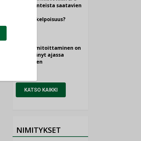
dokumenteista saatavien
tietojen
vertailukelpoisuus?
KOLUMNI
Vesi- ja
viemärimitoittaminen on
jämähtänyt ajassa
paikalleen
MIELIPIDE
KATSO KAIKKI
NIMITYKSET