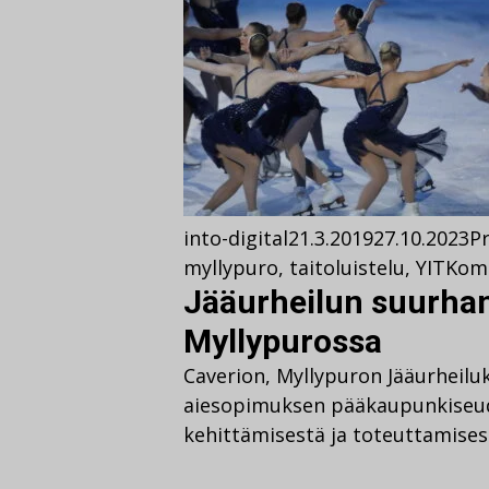
into-digital
21.3.2019
27.10.2023
Pr
myllypuro
,
taitoluistelu
,
YIT
Kom
Jääurheilun suurhan
Myllypurossa
Caverion, Myllypuron Jääurheiluke
aiesopimuksen pääkaupunkiseud
kehittämisestä ja toteuttamises