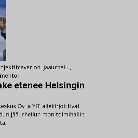
ojektit
caverion
,
jääurheilu
,
mentoi
ke etenee Helsingin
skus Oy ja YIT allekirjoittivat
un jääurheilun monitoimihallin
ta.