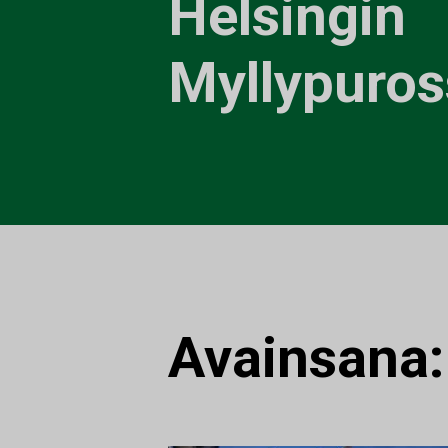
Helsingin
Myllypuros
Avainsana