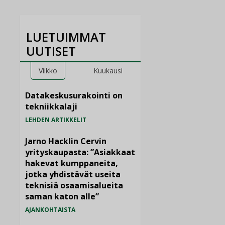
LUETUIMMAT
UUTISET
Viikko
Kuukausi
Datakeskusurakointi on
tekniikkalaji
LEHDEN ARTIKKELIT
Jarno Hacklin Cervin
yrityskaupasta: ”Asiakkaat
hakevat kumppaneita,
jotka yhdistävät useita
teknisiä osaamisalueita
saman katon alle”
AJANKOHTAISTA