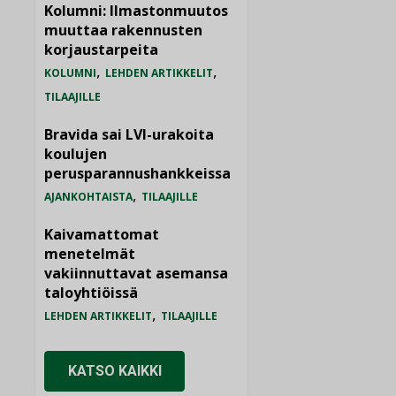
Kolumni: Ilmastonmuutos
muuttaa rakennusten
korjaustarpeita
,
,
KOLUMNI
LEHDEN ARTIKKELIT
TILAAJILLE
Bravida sai LVI-urakoita
koulujen
perusparannushankkeissa
,
AJANKOHTAISTA
TILAAJILLE
Kaivamattomat
menetelmät
vakiinnuttavat asemansa
taloyhtiöissä
,
LEHDEN ARTIKKELIT
TILAAJILLE
KATSO KAIKKI