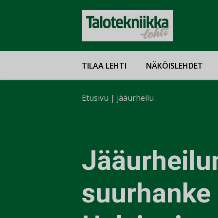
TILAA LEHTI
NÄKÖISLEHDET
Etusivu
|
jääurheilu
Jääurheilu
suurhanke