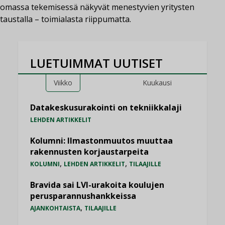
omassa tekemisessä näkyvät menestyvien yritysten
taustalla – toimialasta riippumatta.
LUETUIMMAT UUTISET
Viikko
Kuukausi
Datakeskusurakointi on tekniikkalaji
LEHDEN ARTIKKELIT
Kolumni: Ilmastonmuutos muuttaa
rakennusten korjaustarpeita
,
,
KOLUMNI
LEHDEN ARTIKKELIT
TILAAJILLE
Bravida sai LVI-urakoita koulujen
perusparannushankkeissa
,
AJANKOHTAISTA
TILAAJILLE