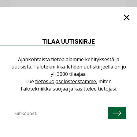
NIMITYKSET
TILAA UUTISKIRJE
Consti
NIMITYKSET
Ajankohtaista tietoa alamme kehityksestä ja
Refair
uutisista. Talotekniikka-lehden uutiskirjeellä on jo
NIMITYKSET
yli 3000 tilaajaa.
Lue
tietosuojaselosteestamme
, miten
Granlund Oy
Talotekniikka suojaa ja käsittelee tietojasi.
NIMITYKSET
Schneider Electric
NIMITYKSET
KATSO KAIKKI