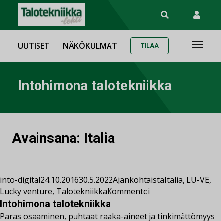
UUTISET
NÄKÖKULMAT
TILAA
Intohimona talotekniikka
Avainsana:
Italia
into-digital
24.10.2016
30.5.2022
Ajankohtaista
Italia
,
LU-VE
,
Lucky venture
,
Talotekniikka
Kommentoi
Intohimona talotekniikka
Paras osaaminen, puhtaat raaka-aineet ja tinkimättömyys