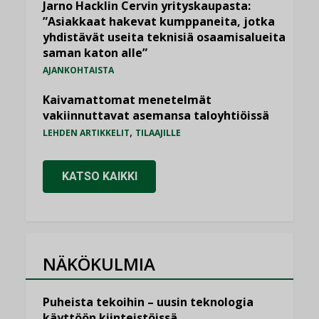
Jarno Hacklin Cervin yrityskaupasta:
”Asiakkaat hakevat kumppaneita, jotka
yhdistävät useita teknisiä osaamisalueita
saman katon alle”
AJANKOHTAISTA
Kaivamattomat menetelmät
vakiinnuttavat asemansa taloyhtiöissä
,
LEHDEN ARTIKKELIT
TILAAJILLE
KATSO KAIKKI
NÄKÖKULMIA
Puheista tekoihin – uusin teknologia
käyttöön kiinteistöissä