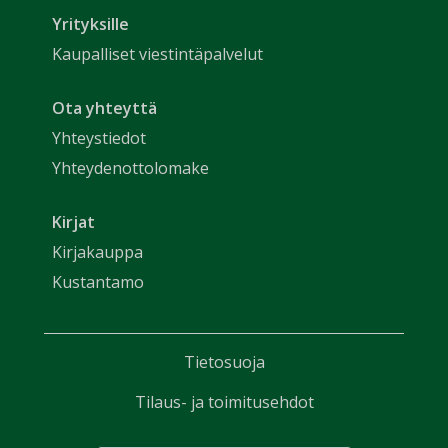
Yrityksille
Kaupalliset viestintäpalvelut
Ota yhteyttä
Yhteystiedot
Yhteydenottolomake
Kirjat
Kirjakauppa
Kustantamo
Tietosuoja
Tilaus- ja toimitusehdot