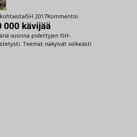
kohtaista
ISH 2017
Kommentoi
0 000 kävijää
 tänä vuonna pidettyjen ISH-
tetysti. Teemat näkyivät selkeästi