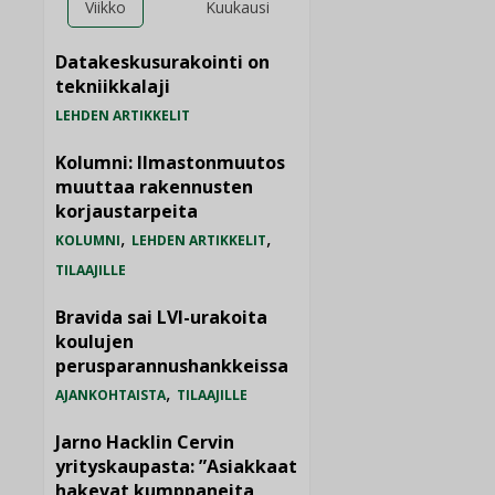
Viikko
Kuukausi
Datakeskusurakointi on
tekniikkalaji
LEHDEN ARTIKKELIT
Kolumni: Ilmastonmuutos
muuttaa rakennusten
korjaustarpeita
,
,
KOLUMNI
LEHDEN ARTIKKELIT
TILAAJILLE
Bravida sai LVI-urakoita
koulujen
perusparannushankkeissa
,
AJANKOHTAISTA
TILAAJILLE
Jarno Hacklin Cervin
yrityskaupasta: ”Asiakkaat
hakevat kumppaneita,