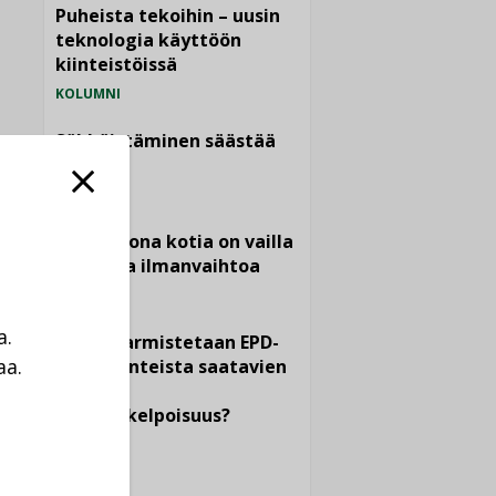
Puheista tekoihin – uusin
teknologia käyttöön
kiinteistöissä
KOLUMNI
Sähköistäminen säästää
euroja
KOLUMNI
Yli miljoona kotia on vailla
toimivaa ilmanvaihtoa
KOLUMNI
a.
Miten varmistetaan EPD-
aa.
dokumenteista saatavien
tietojen
a
vertailukelpoisuus?
KOLUMNI
Vesi- ja