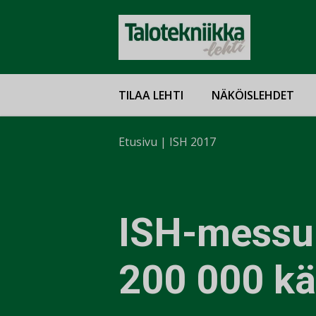
TILAA LEHTI
NÄKÖISLEHDET
Etusivu
|
ISH 2017
ISH-messuil
200 000 kä