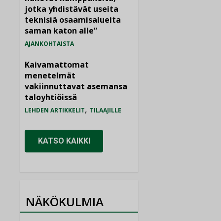
jotka yhdistävät useita
teknisiä osaamisalueita
saman katon alle”
AJANKOHTAISTA
Kaivamattomat
menetelmät
vakiinnuttavat asemansa
taloyhtiöissä
,
LEHDEN ARTIKKELIT
TILAAJILLE
KATSO KAIKKI
NÄKÖKULMIA