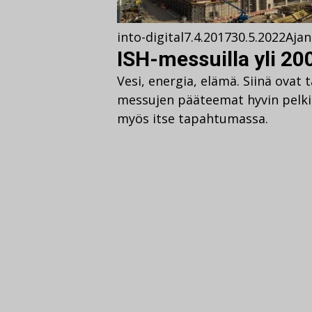
into-digital
7.4.2017
30.5.2022
Ajan
ISH-messuilla yli 20
Vesi, energia, elämä. Siinä ovat
messujen pääteemat hyvin pelkis
myös itse tapahtumassa.