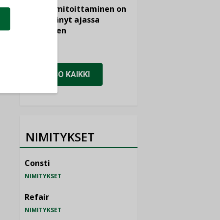
viemärimitoittaminen on
jämähtänyt ajassa
paikalleen
MIELIPIDE
KATSO KAIKKI
NIMITYKSET
Consti
NIMITYKSET
Refair
NIMITYKSET