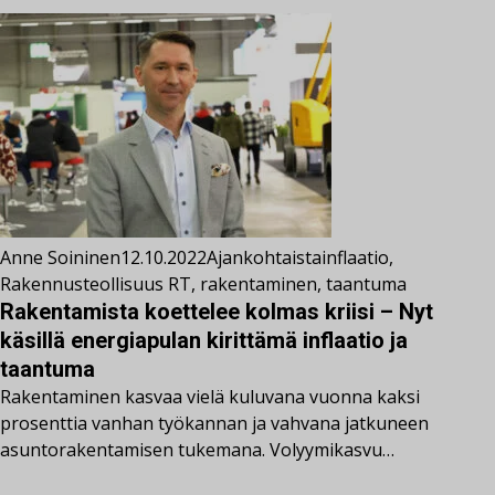
Anne Soininen
12.10.2022
Ajankohtaista
inflaatio
,
Rakennusteollisuus RT
,
rakentaminen
,
taantuma
Rakentamista koettelee kolmas kriisi – Nyt
käsillä energiapulan kirittämä inflaatio ja
taantuma
Rakentaminen kasvaa vielä kuluvana vuonna kaksi
prosenttia vanhan työkannan ja vahvana jatkuneen
asuntorakentamisen tukemana. Volyymikasvu…