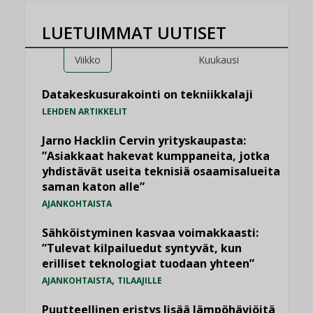
LUETUIMMAT UUTISET
Viikko
Kuukausi
Datakeskusurakointi on tekniikkalaji
LEHDEN ARTIKKELIT
Jarno Hacklin Cervin yrityskaupasta:
”Asiakkaat hakevat kumppaneita, jotka
yhdistävät useita teknisiä osaamisalueita
saman katon alle”
AJANKOHTAISTA
Sähköistyminen kasvaa voimakkaasti:
”Tulevat kilpailuedut syntyvät, kun
erilliset teknologiat tuodaan yhteen”
,
AJANKOHTAISTA
TILAAJILLE
Puutteellinen eristys lisää lämpöhäviöitä