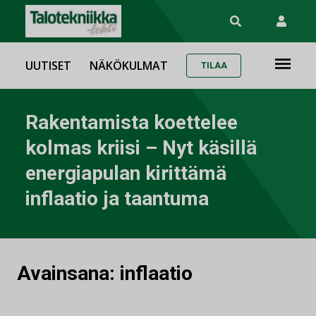
UUTISET
NÄKÖKULMAT
TILAA
Rakentamista koettelee
kolmas kriisi – Nyt käsillä
energiapulan kirittämä
inflaatio ja taantuma
Avainsana:
inflaatio