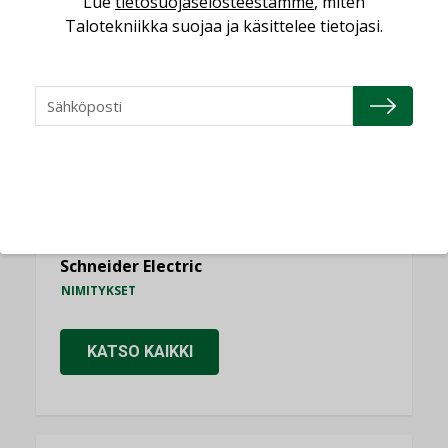
Lue
tietosuojaselosteestamme
, miten
NIMITYKSET
Talotekniikka suojaa ja käsittelee tietojasi.
Consti
NIMITYKSET
Refair
NIMITYKSET
Granlund Oy
NIMITYKSET
Schneider Electric
NIMITYKSET
KATSO KAIKKI