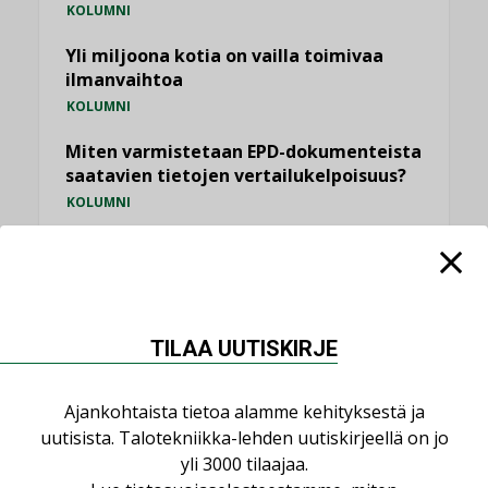
KOLUMNI
Yli miljoona kotia on vailla toimivaa
ilmanvaihtoa
KOLUMNI
Miten varmistetaan EPD-dokumenteista
saatavien tietojen vertailukelpoisuus?
KOLUMNI
Vesi- ja viemärimitoittaminen on
jämähtänyt ajassa paikalleen
MIELIPIDE
TILAA UUTISKIRJE
KATSO KAIKKI
Ajankohtaista tietoa alamme kehityksestä ja
uutisista. Talotekniikka-lehden uutiskirjeellä on jo
yli 3000 tilaajaa.