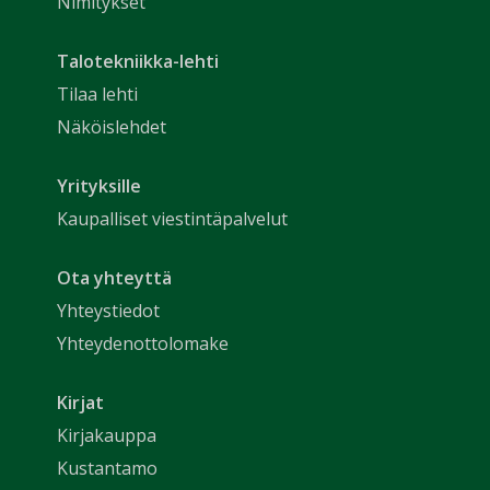
Nimitykset
Talotekniikka-lehti
Tilaa lehti
Näköislehdet
Yrityksille
Kaupalliset viestintäpalvelut
Ota yhteyttä
Yhteystiedot
Yhteydenottolomake
Kirjat
Kirjakauppa
Kustantamo