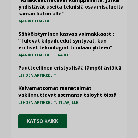
”Asiakkaat hakevat kumppaneita, jotka
yhdistävät useita teknisiä osaamisalueita
saman katon alle”
AJANKOHTAISTA
Sähköistyminen kasvaa voimakkaasti:
”Tulevat kilpailuedut syntyvät, kun
erilliset teknologiat tuodaan yhteen”
,
AJANKOHTAISTA
TILAAJILLE
Puutteellinen eristys lisää lämpöhäviöitä
LEHDEN ARTIKKELIT
Kaivamattomat menetelmät
vakiinnuttavat asemansa taloyhtiöissä
,
LEHDEN ARTIKKELIT
TILAAJILLE
KATSO KAIKKI