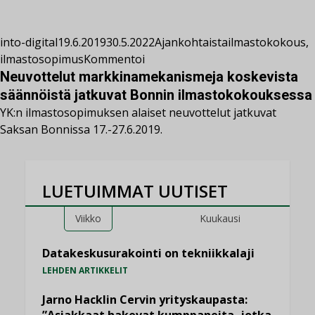
into-digital
19.6.2019
30.5.2022
Ajankohtaista
ilmastokokous
,
ilmastosopimus
Kommentoi
Neuvottelut markkinamekanismeja koskevista
säännöistä jatkuvat Bonnin ilmastokokouksessa
YK:n ilmastosopimuksen alaiset neuvottelut jatkuvat
Saksan Bonnissa 17.-27.6.2019.
LUETUIMMAT UUTISET
Viikko
Kuukausi
Datakeskusurakointi on tekniikkalaji
LEHDEN ARTIKKELIT
Jarno Hacklin Cervin yrityskaupasta: