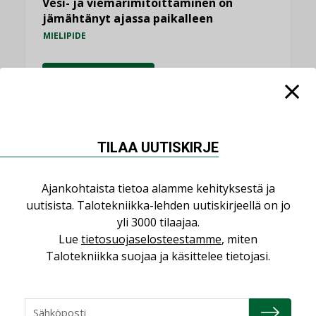
Vesi- ja viemärimitoittaminen on
jämähtänyt ajassa paikalleen
MIELIPIDE
KATSO KAIKKI
TILAA UUTISKIRJE
NIMITYKSET
Ajankohtaista tietoa alamme kehityksestä ja
uutisista. Talotekniikka-lehden uutiskirjeellä on jo
Consti
yli 3000 tilaajaa.
NIMITYKSET
Lue
tietosuojaselosteestamme
, miten
Refair
Talotekniikka suojaa ja käsittelee tietojasi.
NIMITYKSET
Granlund Oy