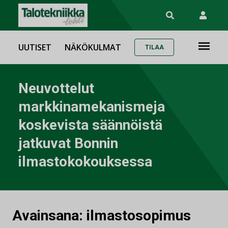
UUTISET
NÄKÖKULMAT
TILAA
Neuvottelut
markkinamekanismeja
koskevista säännöistä
jatkuvat Bonnin
ilmastokokouksessa
Avainsana:
ilmastosopimus