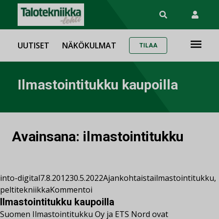
UUTISET
NÄKÖKULMAT
TILAA
Ilmastointitukku kaupoilla
Avainsana:
ilmastointitukku
into-digital
7.8.2012
30.5.2022
Ajankohtaista
ilmastointitukku
,
peltitekniikka
Kommentoi
Ilmastointitukku kaupoilla
Suomen Ilmastointitukku Oy ja ETS Nord ovat