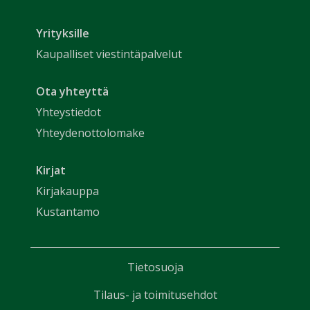
Yrityksille
Kaupalliset viestintäpalvelut
Ota yhteyttä
Yhteystiedot
Yhteydenottolomake
Kirjat
Kirjakauppa
Kustantamo
Tietosuoja
Tilaus- ja toimitusehdot