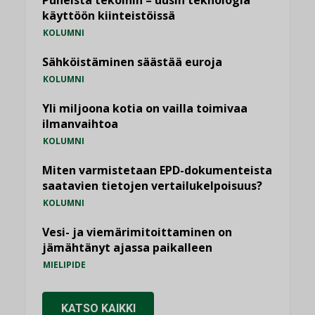
Puheista tekoihin – uusin teknologia
käyttöön kiinteistöissä
KOLUMNI
Sähköistäminen säästää euroja
KOLUMNI
Yli miljoona kotia on vailla toimivaa
ilmanvaihtoa
KOLUMNI
Miten varmistetaan EPD-dokumenteista
saatavien tietojen vertailukelpoisuus?
KOLUMNI
Vesi- ja viemärimitoittaminen on
jämähtänyt ajassa paikalleen
MIELIPIDE
KATSO KAIKKI