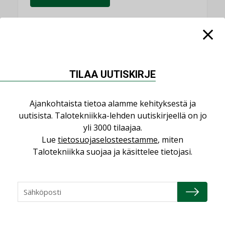
NIMITYKSET
TILAA UUTISKIRJE
Consti
NIMITYKSET
Ajankohtaista tietoa alamme kehityksestä ja
uutisista. Talotekniikka-lehden uutiskirjeellä on jo
Refair
yli 3000 tilaajaa.
NIMITYKSET
Lue
tietosuojaselosteestamme
, miten
Talotekniikka suojaa ja käsittelee tietojasi.
Granlund Oy
NIMITYKSET
Schneider Electric
NIMITYKSET