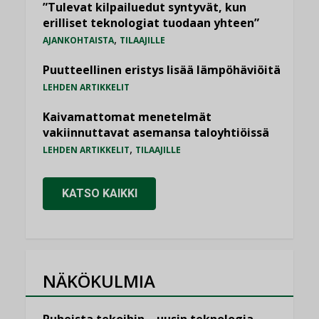
”Tulevat kilpailuedut syntyvät, kun
erilliset teknologiat tuodaan yhteen”
,
AJANKOHTAISTA
TILAAJILLE
Puutteellinen eristys lisää lämpöhäviöitä
LEHDEN ARTIKKELIT
Kaivamattomat menetelmät
vakiinnuttavat asemansa taloyhtiöissä
,
LEHDEN ARTIKKELIT
TILAAJILLE
KATSO KAIKKI
NÄKÖKULMIA