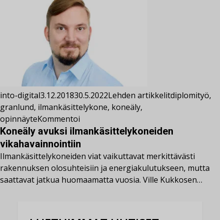
into-digital
3.12.2018
30.5.2022
Lehden artikkelit
diplomityö
,
granlund
,
ilmankäsittelykone
,
koneäly
,
opinnäyte
Kommentoi
Koneäly avuksi ilmankäsittelykoneiden
vikahavainnointiin
Ilmankäsittelykoneiden viat vaikuttavat merkittävästi
rakennuksen olosuhteisiin ja energiakulutukseen, mutta
saattavat jatkua huomaamatta vuosia. Ville Kukkosen…