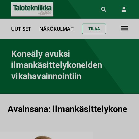
UUTISET
NÄKÖKULMAT
TILAA
Koneäly avuksi
ilmankäsittelykoneiden
vikahavainnointiin
Avainsana:
ilmankäsittelykone