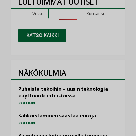
LUETUIMMAT UUTISET
Viikko
Kuukausi
KATSO KAIKKI
NÄKÖKULMIA
Puheista tekoihin – uusin teknologia
käyttöön kiinteistöissä
KOLUMNI
Sähköistäminen säästää euroja
KOLUMNI
Yli miljoona kotia on vailla toimivaa