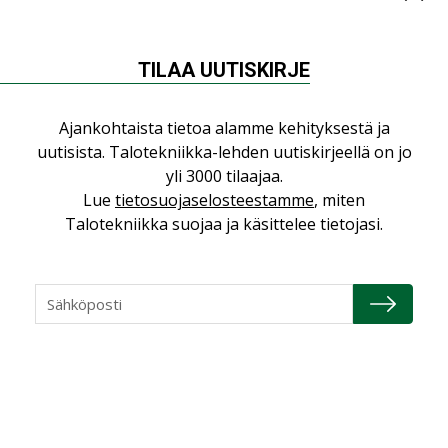
Consti
NIMITYKSET
TILAA UUTISKIRJE
Refair
NIMITYKSET
Ajankohtaista tietoa alamme kehityksestä ja
Granlund Oy
uutisista. Talotekniikka-lehden uutiskirjeellä on jo
NIMITYKSET
yli 3000 tilaajaa.
Lue
tietosuojaselosteestamme
, miten
Schneider Electric
Talotekniikka suojaa ja käsittelee tietojasi.
NIMITYKSET
KATSO KAIKKI
TUOTEUUTISET