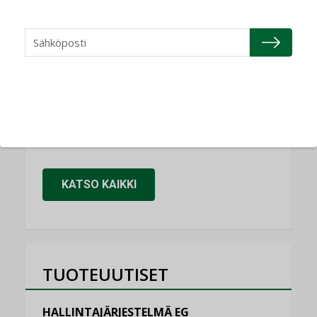
NIMITYKSET
Refair
NIMITYKSET
Granlund Oy
NIMITYKSET
Schneider Electric
NIMITYKSET
KATSO KAIKKI
TUOTEUUTISET
HALLINTAJÄRJESTELMÄ EG