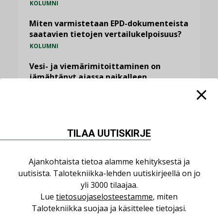
KOLUMNI
Miten varmistetaan EPD-dokumenteista
saatavien tietojen vertailukelpoisuus?
KOLUMNI
Vesi- ja viemärimitoittaminen on
jämähtänyt ajassa paikalleen
MIELIPIDE
KATSO KAIKKI
TILAA UUTISKIRJE
Ajankohtaista tietoa alamme kehityksestä ja
uutisista. Talotekniikka-lehden uutiskirjeellä on jo
NIMITYKSET
yli 3000 tilaajaa.
Lue
tietosuojaselosteestamme
, miten
Consti
Talotekniikka suojaa ja käsittelee tietojasi.