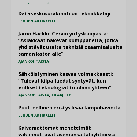
Datakeskusurakointi on tekniikkalaji
LEHDEN ARTIKKELIT
Jarno Hacklin Cervin yrityskaupasta:
”Asiakkaat hakevat kumppaneita, jotka
yhdistävät useita teknisiä osaamisalueita
saman katon alle”
AJANKOHTAISTA
Sähköistyminen kasvaa voimakkaasti:
”Tulevat kilpailuedut syntyvät, kun
erilliset teknologiat tuodaan yhteen”
,
AJANKOHTAISTA
TILAAJILLE
Puutteellinen eristys lisää lämpöhäviöitä
LEHDEN ARTIKKELIT
Kaivamattomat menetelmät
vakiinnuttavat asemansa taloyhtiöissä