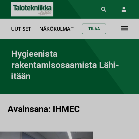
UUTISET
NÄKÖKULMAT
TILAA
Hygieenista
rakentamisosaamista Lähi-
itään
Avainsana:
IHMEC