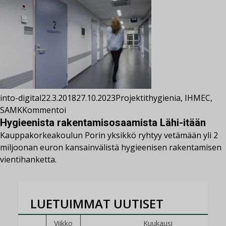
into-digital
22.3.2018
27.10.2023
Projektit
hygienia
,
IHMEC
,
SAMK
Kommentoi
Hygieenista rakentamisosaamista Lähi-itään
Kauppakorkeakoulun Porin yksikkö ryhtyy vetämään yli 2
miljoonan euron kansainvälistä hygieenisen rakentamisen
vientihanketta.
LUETUIMMAT UUTISET
Viikko
Kuukausi