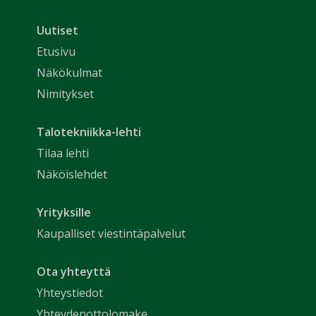
Uutiset
Etusivu
Näkökulmat
Nimitykset
Talotekniikka-lehti
Tilaa lehti
Näköislehdet
Yrityksille
Kaupalliset viestintäpalvelut
Ota yhteyttä
Yhteystiedot
Yhteydenottolomake