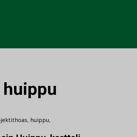
:
huippu
jektit
hoas
,
huippu
,