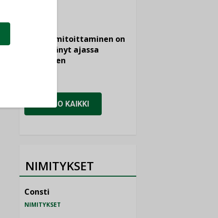
KOLUMNI
Vesi- ja
viemärimitoittaminen on
jämähtänyt ajassa
paikalleen
MIELIPIDE
KATSO KAIKKI
NIMITYKSET
Consti
NIMITYKSET