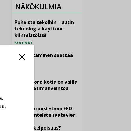
NÄKÖKULMIA
Puheista tekoihin – uusin
teknologia käyttöön
kiinteistöissä
KOLUMNI
Sähköistäminen säästää
euroja
KOLUMNI
Yli miljoona kotia on vailla
toimivaa ilmanvaihtoa
KOLUMNI
a.
aa.
Miten varmistetaan EPD-
a
dokumenteista saatavien
tietojen
vertailukelpoisuus?