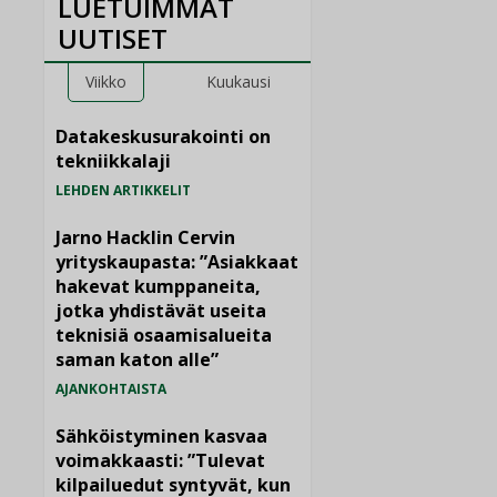
LUETUIMMAT
UUTISET
Viikko
Kuukausi
Datakeskusurakointi on
tekniikkalaji
LEHDEN ARTIKKELIT
Jarno Hacklin Cervin
yrityskaupasta: ”Asiakkaat
hakevat kumppaneita,
jotka yhdistävät useita
teknisiä osaamisalueita
saman katon alle”
AJANKOHTAISTA
Sähköistyminen kasvaa
voimakkaasti: ”Tulevat
kilpailuedut syntyvät, kun