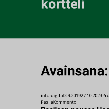
kortteli
Avainsana
into-digital
3.9.2019
27.10.2023
Pro
Pasila
Kommentoi