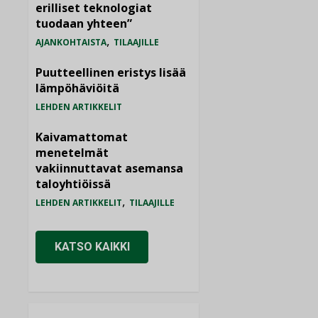
erilliset teknologiat
tuodaan yhteen”
,
AJANKOHTAISTA
TILAAJILLE
Puutteellinen eristys lisää
lämpöhäviöitä
LEHDEN ARTIKKELIT
Kaivamattomat
menetelmät
vakiinnuttavat asemansa
taloyhtiöissä
,
LEHDEN ARTIKKELIT
TILAAJILLE
KATSO KAIKKI