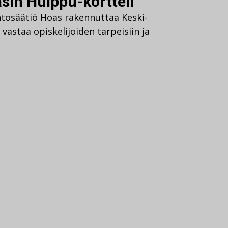
sin Huippu-kortteli
ntosäätiö Hoas rakennuttaa Keski-
 vastaa opiskelijoiden tarpeisiin ja