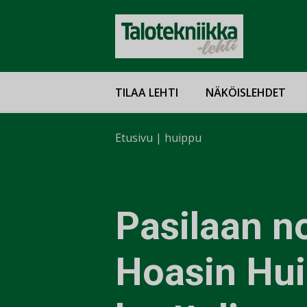
TILAA LEHTI
NÄKÖISLEHDET
Etusivu
|
huippu
Pasilaan n
Hoasin Hu