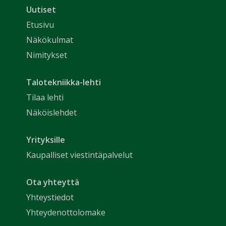
Uutiset
Etusivu
Näkökulmat
Nimitykset
Talotekniikka-lehti
Tilaa lehti
Näköislehdet
Yrityksille
Kaupalliset viestintäpalvelut
Ota yhteyttä
Yhteystiedot
Yhteydenottolomake