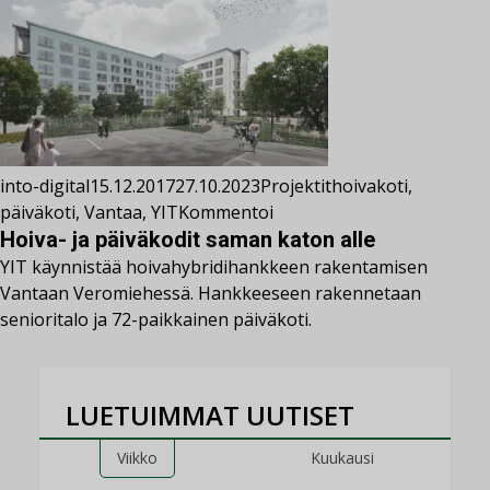
into-digital
15.12.2017
27.10.2023
Projektit
hoivakoti
,
päiväkoti
,
Vantaa
,
YIT
Kommentoi
Hoiva- ja päiväkodit saman katon alle
YIT käynnistää hoivahybridihankkeen rakentamisen
Vantaan Veromiehessä. Hankkeeseen rakennetaan
senioritalo ja 72-paikkainen päiväkoti.
LUETUIMMAT UUTISET
Viikko
Kuukausi