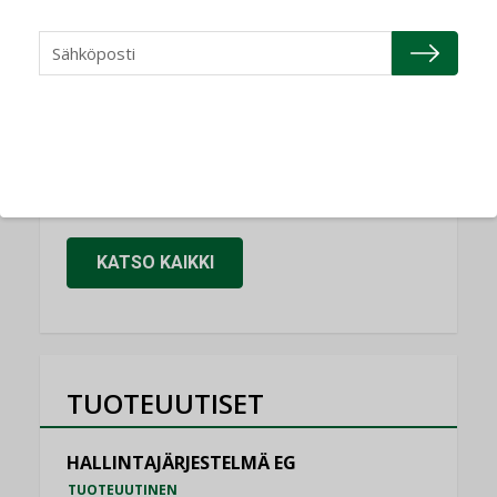
Refair
NIMITYKSET
Granlund Oy
NIMITYKSET
Schneider Electric
NIMITYKSET
KATSO KAIKKI
TUOTEUUTISET
HALLINTAJÄRJESTELMÄ EG
TUOTEUUTINEN