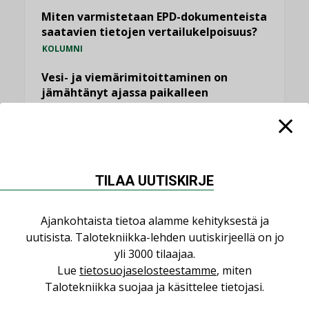
Miten varmistetaan EPD-dokumenteista
saatavien tietojen vertailukelpoisuus?
KOLUMNI
Vesi- ja viemärimitoittaminen on
jämähtänyt ajassa paikalleen
MIELIPIDE
KATSO KAIKKI
TILAA UUTISKIRJE
Ajankohtaista tietoa alamme kehityksestä ja
NIMITYKSET
uutisista. Talotekniikka-lehden uutiskirjeellä on jo
yli 3000 tilaajaa.
Lue
tietosuojaselosteestamme
, miten
Consti
Talotekniikka suojaa ja käsittelee tietojasi.
NIMITYKSET