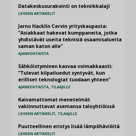
Datakeskusurakointi on tekniikkalaji
LEHDEN ARTIKKELIT
Jarno Hacklin Cervin yrityskaupasta:
”Asiakkaat hakevat kumppaneita, jotka
yhdistävät useita teknisiä osaamisalueita
saman katon alle”
AJANKOHTAISTA
Sähköistyminen kasvaa voimakkaasti:
”Tulevat kilpailuedut syntyvät, kun
erilliset teknologiat tuodaan yhteen”
,
AJANKOHTAISTA
TILAAJILLE
Kaivamattomat menetelmät
vakiinnuttavat asemansa taloyhtiöissä
,
LEHDEN ARTIKKELIT
TILAAJILLE
Puutteellinen eristys lisää lämpöhäviöitä
LEHDEN ARTIKKELIT