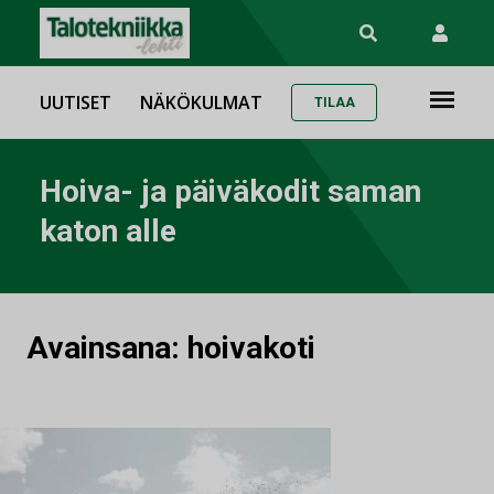
UUTISET
NÄKÖKULMAT
TILAA
Hoiva- ja päiväkodit saman
katon alle
Avainsana:
hoivakoti