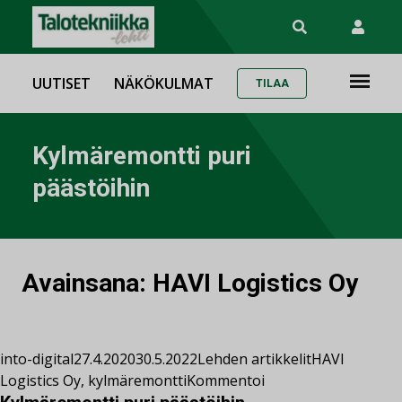
UUTISET
NÄKÖKULMAT
TILAA
Kylmäremontti puri
päästöihin
Avainsana:
HAVI Logistics Oy
into-digital
27.4.2020
30.5.2022
Lehden artikkelit
HAVI
Logistics Oy
,
kylmäremontti
Kommentoi