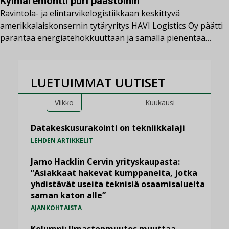
Kylmäremontti puri päästöihin
Ravintola- ja elintarvikelogistiikkaan keskittyvä
amerikkalaiskonsernin tytäryritys HAVI Logistics Oy päätti
parantaa energiatehokkuuttaan ja samalla pienentää…
LUETUIMMAT UUTISET
Viikko
Kuukausi
Datakeskusurakointi on tekniikkalaji
LEHDEN ARTIKKELIT
Jarno Hacklin Cervin yrityskaupasta:
”Asiakkaat hakevat kumppaneita, jotka
yhdistävät useita teknisiä osaamisalueita
saman katon alle”
AJANKOHTAISTA