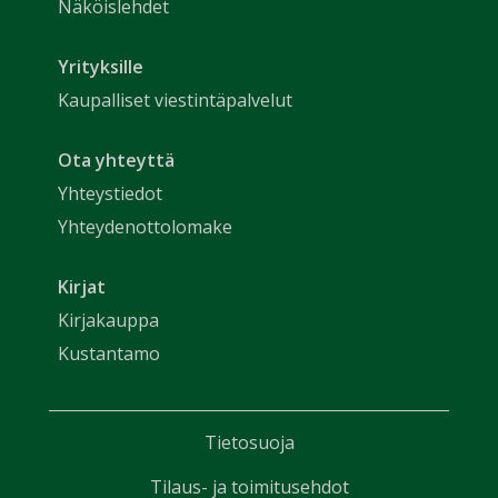
Näköislehdet
Yrityksille
Kaupalliset viestintäpalvelut
Ota yhteyttä
Yhteystiedot
Yhteydenottolomake
Kirjat
Kirjakauppa
Kustantamo
Tietosuoja
Tilaus- ja toimitusehdot