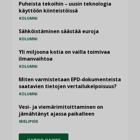
Puheista tekoihin – uusin teknologia
käyttöön kiinteistöissä
KOLUMNI
Sähköistäminen säästää euroja
KOLUMNI
Yli miljoona kotia on vailla toimivaa
ilmanvaihtoa
KOLUMNI
Miten varmistetaan EPD-dokumenteista
saatavien tietojen vertailukelpoisuus?
KOLUMNI
Vesi- ja viemärimitoittaminen on
jämähtänyt ajassa paikalleen
MIELIPIDE