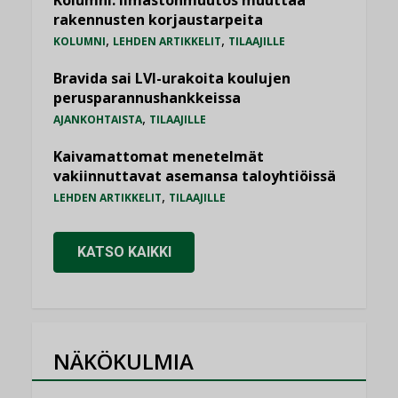
Kolumni: Ilmastonmuutos muuttaa
rakennusten korjaustarpeita
,
,
KOLUMNI
LEHDEN ARTIKKELIT
TILAAJILLE
Bravida sai LVI-urakoita koulujen
perusparannushankkeissa
,
AJANKOHTAISTA
TILAAJILLE
Kaivamattomat menetelmät
vakiinnuttavat asemansa taloyhtiöissä
,
LEHDEN ARTIKKELIT
TILAAJILLE
KATSO KAIKKI
NÄKÖKULMIA