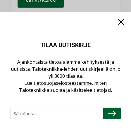
KATSO KAIKKI
NIMITYKSET
TILAA UUTISKIRJE
Consti
NIMITYKSET
Ajankohtaista tietoa alamme kehityksestä ja
uutisista. Talotekniikka-lehden uutiskirjeellä on jo
Refair
yli 3000 tilaajaa.
NIMITYKSET
Lue
tietosuojaselosteestamme
, miten
Talotekniikka suojaa ja käsittelee tietojasi.
Granlund Oy
NIMITYKSET
Schneider Electric
NIMITYKSET