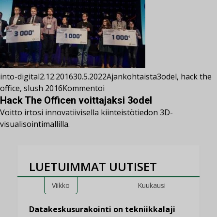
into-digital
2.12.2016
30.5.2022
Ajankohtaista
3odel
,
hack the
office
,
slush 2016
Kommentoi
Hack The Officen voittajaksi 3odel
Voitto irtosi innovatiivisella kiinteistötiedon 3D-
visualisointimallilla.
LUETUIMMAT UUTISET
Viikko
Kuukausi
Datakeskusurakointi on tekniikkalaji