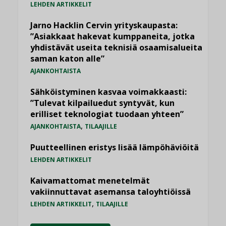
LEHDEN ARTIKKELIT
Jarno Hacklin Cervin yrityskaupasta:
”Asiakkaat hakevat kumppaneita, jotka
yhdistävät useita teknisiä osaamisalueita
saman katon alle”
AJANKOHTAISTA
Sähköistyminen kasvaa voimakkaasti:
”Tulevat kilpailuedut syntyvät, kun
erilliset teknologiat tuodaan yhteen”
,
AJANKOHTAISTA
TILAAJILLE
Puutteellinen eristys lisää lämpöhäviöitä
LEHDEN ARTIKKELIT
Kaivamattomat menetelmät
vakiinnuttavat asemansa taloyhtiöissä
,
LEHDEN ARTIKKELIT
TILAAJILLE