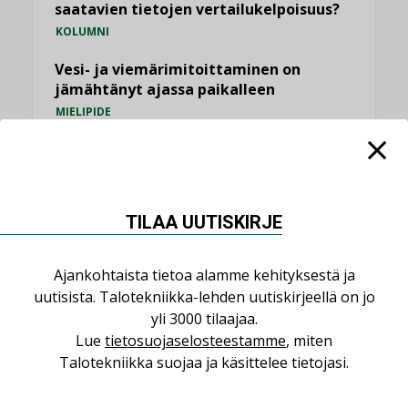
saatavien tietojen vertailukelpoisuus?
KOLUMNI
Vesi- ja viemärimitoittaminen on
jämähtänyt ajassa paikalleen
MIELIPIDE
KATSO KAIKKI
TILAA UUTISKIRJE
Ajankohtaista tietoa alamme kehityksestä ja
NIMITYKSET
uutisista. Talotekniikka-lehden uutiskirjeellä on jo
yli 3000 tilaajaa.
Consti
Lue
tietosuojaselosteestamme
, miten
NIMITYKSET
Talotekniikka suojaa ja käsittelee tietojasi.
Refair