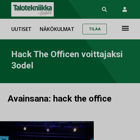
UUTISET
NÄKÖKULMAT
TILAA
Hack The Officen voittajaksi
3odel
Avainsana:
hack the office