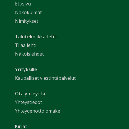
Etusivu
Näkökulmat
Nimitykset
Talotekniikka-lehti
Tilaa lehti
Näköislehdet
Yrityksille
Kaupalliset viestintäpalvelut
Ota yhteyttä
Yhteystiedot
Yhteydenottolomake
Kirjat