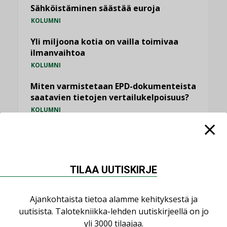
Sähköistäminen säästää euroja
KOLUMNI
Yli miljoona kotia on vailla toimivaa
ilmanvaihtoa
KOLUMNI
Miten varmistetaan EPD-dokumenteista
saatavien tietojen vertailukelpoisuus?
KOLUMNI
Vesi- ja viemärimitoittaminen on
jämähtänyt ajassa paikalleen
MIELIPIDE
TILAA UUTISKIRJE
KATSO KAIKKI
Ajankohtaista tietoa alamme kehityksestä ja
uutisista. Talotekniikka-lehden uutiskirjeellä on jo
yli 3000 tilaajaa.