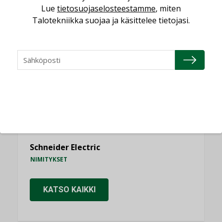
Lue
tietosuojaselosteestamme
, miten
NIMITYKSET
Talotekniikka suojaa ja käsittelee tietojasi.
Consti
NIMITYKSET
Refair
NIMITYKSET
Granlund Oy
NIMITYKSET
Schneider Electric
NIMITYKSET
KATSO KAIKKI