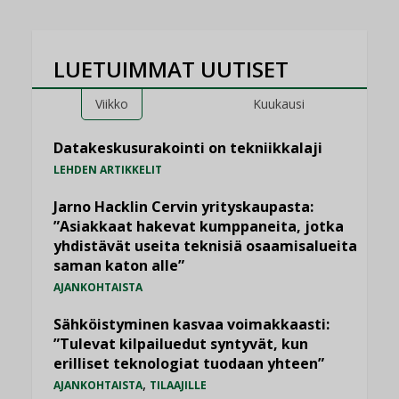
LUETUIMMAT UUTISET
Viikko
Kuukausi
Datakeskusurakointi on tekniikkalaji
LEHDEN ARTIKKELIT
Jarno Hacklin Cervin yrityskaupasta:
”Asiakkaat hakevat kumppaneita, jotka
yhdistävät useita teknisiä osaamisalueita
saman katon alle”
AJANKOHTAISTA
Sähköistyminen kasvaa voimakkaasti:
”Tulevat kilpailuedut syntyvät, kun
erilliset teknologiat tuodaan yhteen”
,
AJANKOHTAISTA
TILAAJILLE