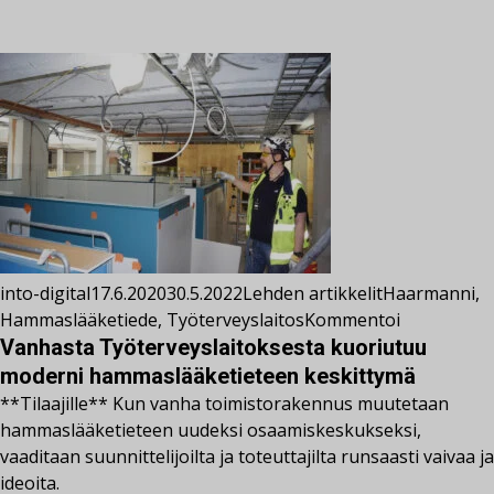
into-digital
17.6.2020
30.5.2022
Lehden artikkelit
Haarmanni
,
Hammaslääketiede
,
Työterveyslaitos
Kommentoi
Vanhasta Työterveyslaitoksesta kuoriutuu
moderni hammaslääketieteen keskittymä
**Tilaajille** Kun vanha toimistorakennus muutetaan
hammaslääketieteen uudeksi osaamiskeskukseksi,
vaaditaan suunnittelijoilta ja toteuttajilta runsaasti vaivaa ja
ideoita.