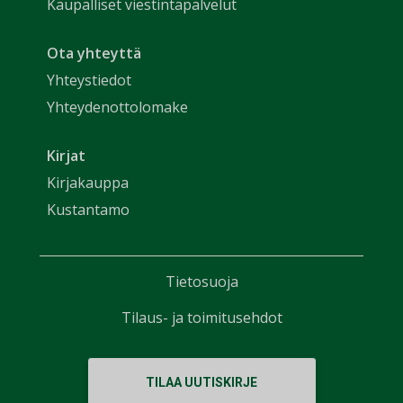
Kaupalliset viestintäpalvelut
Ota yhteyttä
Yhteystiedot
Yhteydenottolomake
Kirjat
Kirjakauppa
Kustantamo
Tietosuoja
Tilaus- ja toimitusehdot
TILAA UUTISKIRJE