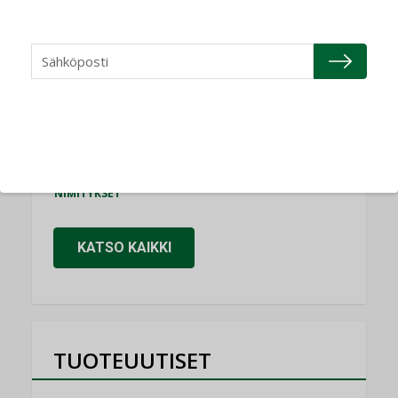
NIMITYKSET
Refair
NIMITYKSET
Granlund Oy
NIMITYKSET
Schneider Electric
NIMITYKSET
KATSO KAIKKI
TUOTEUUTISET