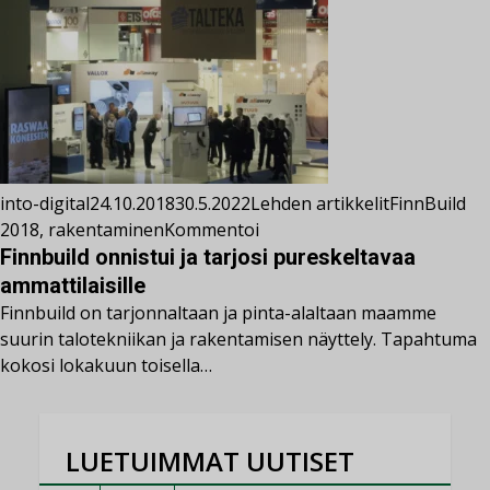
into-digital
24.10.2018
30.5.2022
Lehden artikkelit
FinnBuild
2018
,
rakentaminen
Kommentoi
Finnbuild onnistui ja tarjosi pureskeltavaa
ammattilaisille
Finnbuild on tarjonnaltaan ja pinta-alaltaan maamme
suurin talotekniikan ja rakentamisen näyttely. Tapahtuma
kokosi lokakuun toisella…
LUETUIMMAT UUTISET