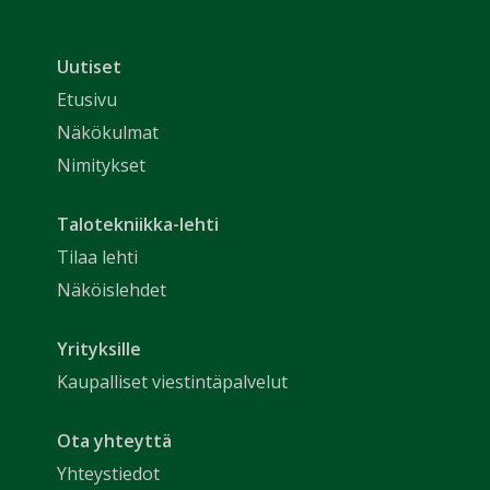
Uutiset
Etusivu
Näkökulmat
Nimitykset
Talotekniikka-lehti
Tilaa lehti
Näköislehdet
Yrityksille
Kaupalliset viestintäpalvelut
Ota yhteyttä
Yhteystiedot