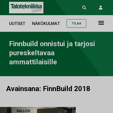
UUTISET
NÄKÖKULMAT
TILAA
Finnbuild onnistui ja tarjosi
pureskeltavaa
ammattilaisille
Avainsana:
FinnBuild 2018