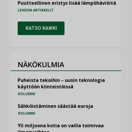
Puutteellinen eristys lisää lämpöhäviöitä
LEHDEN ARTIKKELIT
KATSO KAIKKI
NÄKÖKULMIA
Puheista tekoihin – uusin teknologia
käyttöön kiinteistöissä
KOLUMNI
Sähköistäminen säästää euroja
KOLUMNI
Yli miljoona kotia on vailla toimivaa