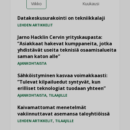
Viikko
Kuukausi
Datakeskusurakointi on tekniikkalaji
LEHDEN ARTIKKELIT
Jarno Hacklin Cervin yrityskaupasta:
”Asiakkaat hakevat kumppaneita, jotka
yhdistävät useita teknisiä osaamisalueita
saman katon alle”
AJANKOHTAISTA
Sähköistyminen kasvaa voimakkaasti:
”Tulevat kilpailuedut syntyvät, kun
erilliset teknologiat tuodaan yhteen”
,
AJANKOHTAISTA
TILAAJILLE
Kaivamattomat menetelmät
vakiinnuttavat asemansa taloyhtiöissä
,
LEHDEN ARTIKKELIT
TILAAJILLE