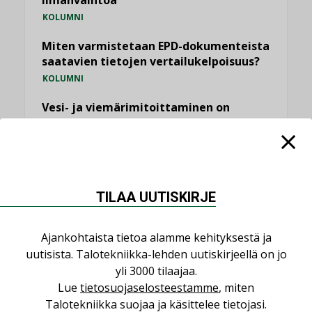
ilmanvaihtoa
KOLUMNI
Miten varmistetaan EPD-dokumenteista
saatavien tietojen vertailukelpoisuus?
KOLUMNI
Vesi- ja viemärimitoittaminen on
jämähtänyt ajassa paikalleen
MIELIPIDE
KATSO KAIKKI
TILAA UUTISKIRJE
Ajankohtaista tietoa alamme kehityksestä ja
uutisista. Talotekniikka-lehden uutiskirjeellä on jo
NIMITYKSET
yli 3000 tilaajaa.
Lue
tietosuojaselosteestamme
, miten
Talotekniikka suojaa ja käsittelee tietojasi.
Consti