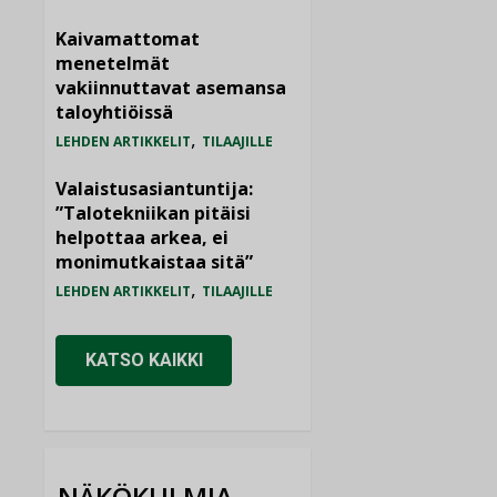
Kaivamattomat
menetelmät
vakiinnuttavat asemansa
taloyhtiöissä
,
LEHDEN ARTIKKELIT
TILAAJILLE
Valaistusasiantuntija:
”Talotekniikan pitäisi
helpottaa arkea, ei
monimutkaistaa sitä”
,
LEHDEN ARTIKKELIT
TILAAJILLE
KATSO KAIKKI
NÄKÖKULMIA