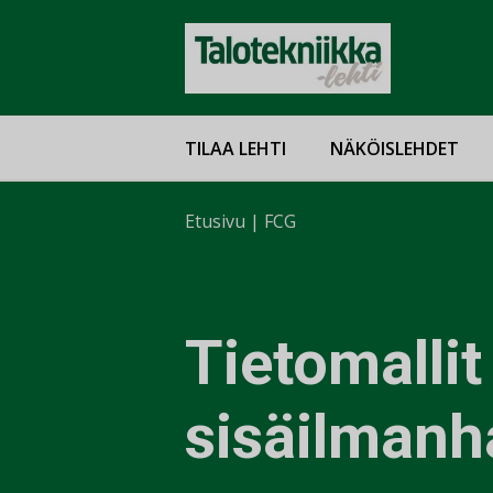
TILAA LEHTI
NÄKÖISLEHDET
Etusivu
|
FCG
Tietomallit
sisäilmanh