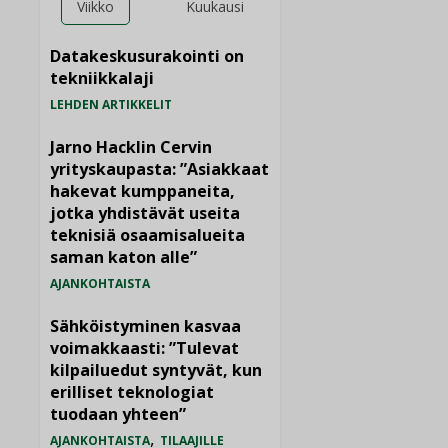
Viikko
Kuukausi
Datakeskusurakointi on
tekniikkalaji
LEHDEN ARTIKKELIT
Jarno Hacklin Cervin
yrityskaupasta: ”Asiakkaat
hakevat kumppaneita,
jotka yhdistävät useita
teknisiä osaamisalueita
saman katon alle”
AJANKOHTAISTA
Sähköistyminen kasvaa
voimakkaasti: ”Tulevat
kilpailuedut syntyvät, kun
erilliset teknologiat
tuodaan yhteen”
,
AJANKOHTAISTA
TILAAJILLE