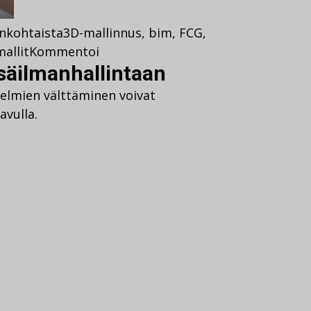
nkohtaista
3D-mallinnus
,
bim
,
FCG
,
mallit
Kommentoi
isäilmanhallintaan
gelmien välttäminen voivat
avulla.