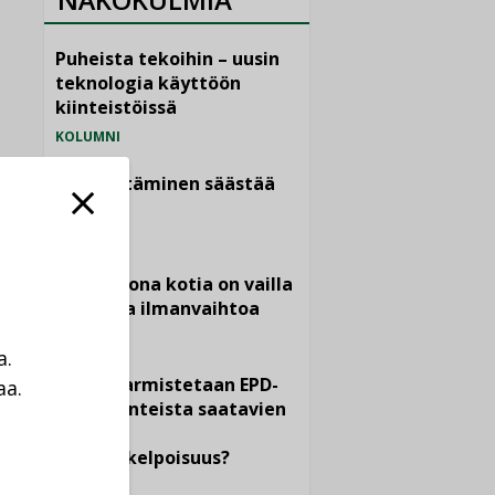
Puheista tekoihin – uusin
teknologia käyttöön
kiinteistöissä
KOLUMNI
Sähköistäminen säästää
euroja
KOLUMNI
Yli miljoona kotia on vailla
toimivaa ilmanvaihtoa
KOLUMNI
a.
Miten varmistetaan EPD-
aa.
dokumenteista saatavien
a
tietojen
vertailukelpoisuus?
KOLUMNI