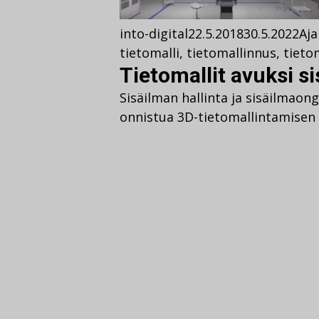
into-digital
22.5.2018
30.5.2022
Aja
tietomalli
,
tietomallinnus
,
tieto
Tietomallit avuksi s
Sisäilman hallinta ja sisäilmaon
onnistua 3D-tietomallintamisen 