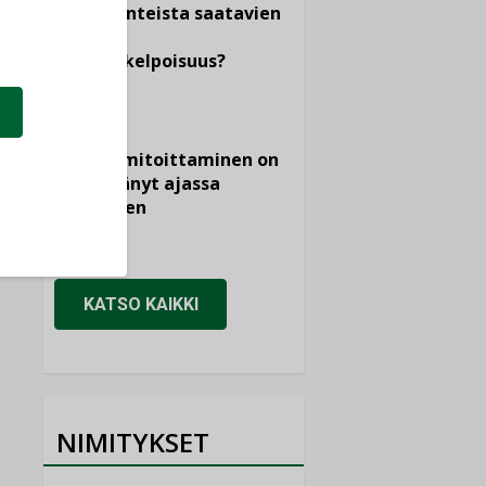
dokumenteista saatavien
tietojen
vertailukelpoisuus?
KOLUMNI
Vesi- ja
viemärimitoittaminen on
jämähtänyt ajassa
paikalleen
MIELIPIDE
KATSO KAIKKI
NIMITYKSET