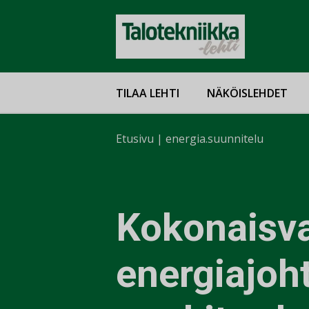
TILAA LEHTI
NÄKÖISLEHDET
Etusivu
|
energia.suunnitelu
Kokonaisva
energiajoh