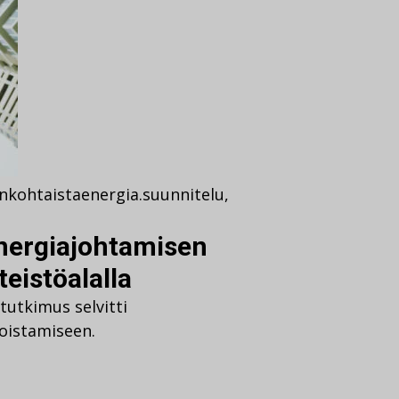
nkohtaista
energia.suunnitelu
,
nergiajohtamisen
teistöalalla
utkimus selvitti
toistamiseen.