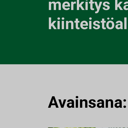
merkitys k
kiinteistöal
Avainsana