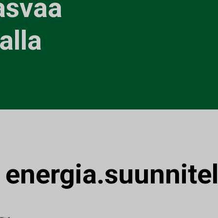
asvaa
alla
:
energia.suunnite