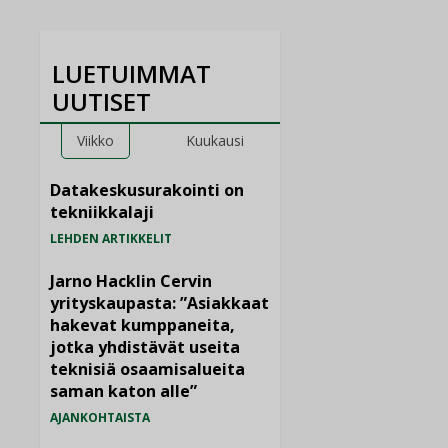
LUETUIMMAT
UUTISET
Viikko
Kuukausi
Datakeskusurakointi on
tekniikkalaji
LEHDEN ARTIKKELIT
Jarno Hacklin Cervin
yrityskaupasta: ”Asiakkaat
hakevat kumppaneita,
jotka yhdistävät useita
teknisiä osaamisalueita
saman katon alle”
AJANKOHTAISTA