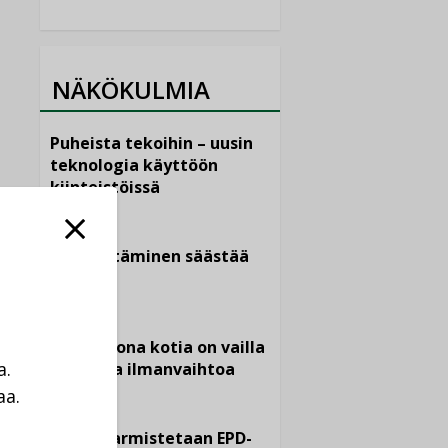
NÄKÖKULMIA
Puheista tekoihin – uusin
teknologia käyttöön
kiinteistöissä
KOLUMNI
Sähköistäminen säästää
euroja
KOLUMNI
Yli miljoona kotia on vailla
a.
toimivaa ilmanvaihtoa
aa.
KOLUMNI
a
Miten varmistetaan EPD-