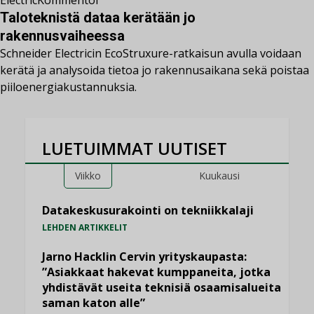
Electric
Kommentoi
Taloteknistä dataa kerätään jo
rakennusvaiheessa
Schneider Electricin EcoStruxure-ratkaisun avulla voidaan
kerätä ja analysoida tietoa jo rakennusaikana sekä poistaa
piiloenergiakustannuksia.
LUETUIMMAT UUTISET
Viikko
Kuukausi
Datakeskusurakointi on tekniikkalaji
LEHDEN ARTIKKELIT
Jarno Hacklin Cervin yrityskaupasta:
”Asiakkaat hakevat kumppaneita, jotka
yhdistävät useita teknisiä osaamisalueita
saman katon alle”