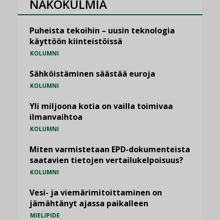
NÄKÖKULMIA
Puheista tekoihin – uusin teknologia
käyttöön kiinteistöissä
KOLUMNI
Sähköistäminen säästää euroja
KOLUMNI
Yli miljoona kotia on vailla toimivaa
ilmanvaihtoa
KOLUMNI
Miten varmistetaan EPD-dokumenteista
saatavien tietojen vertailukelpoisuus?
KOLUMNI
Vesi- ja viemärimitoittaminen on
jämähtänyt ajassa paikalleen
MIELIPIDE