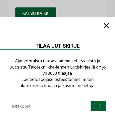
KATSO KAIKKI
NIMITYKSET
TILAA UUTISKIRJE
Consti
Ajankohtaista tietoa alamme kehityksestä ja
NIMITYKSET
uutisista. Talotekniikka-lehden uutiskirjeellä on jo
yli 3000 tilaajaa.
Refair
Lue
tietosuojaselosteestamme
, miten
NIMITYKSET
Talotekniikka suojaa ja käsittelee tietojasi.
Granlund Oy
NIMITYKSET
Schneider Electric