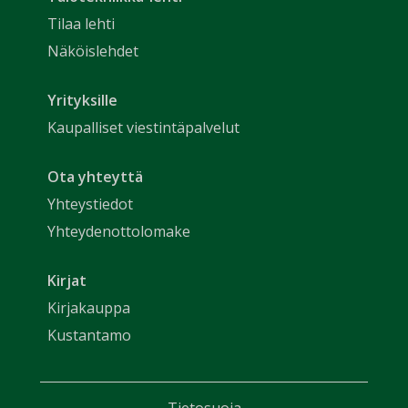
Tilaa lehti
Näköislehdet
Yrityksille
Kaupalliset viestintäpalvelut
Ota yhteyttä
Yhteystiedot
Yhteydenottolomake
Kirjat
Kirjakauppa
Kustantamo
Tietosuoja