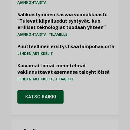
AJANKOHTAISTA
Sähköistyminen kasvaa voimakkaasti:
”Tulevat kilpailuedut syntyvät, kun
erilliset teknologiat tuodaan yhteen”
,
AJANKOHTAISTA
TILAAJILLE
Puutteellinen eristys lisää lämpöhäviöitä
LEHDEN ARTIKKELIT
Kaivamattomat menetelmät
vakiinnuttavat asemansa taloyhtiöissä
,
LEHDEN ARTIKKELIT
TILAAJILLE
KATSO KAIKKI