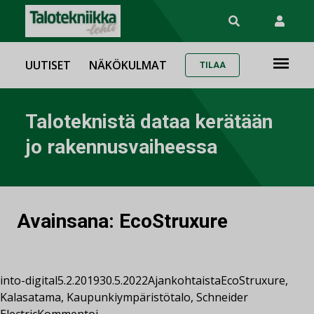
UUTISET
NÄKÖKULMAT
TILAA
Taloteknistä dataa kerätään
jo rakennusvaiheessa
Avainsana:
EcoStruxure
into-digital
5.2.2019
30.5.2022
Ajankohtaista
EcoStruxure
,
Kalasatama
,
Kaupunkiympäristötalo
,
Schneider