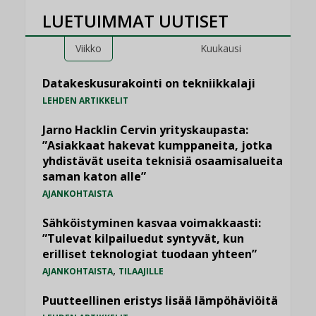
LUETUIMMAT UUTISET
Viikko
Kuukausi
Datakeskusurakointi on tekniikkalaji
LEHDEN ARTIKKELIT
Jarno Hacklin Cervin yrityskaupasta:
”Asiakkaat hakevat kumppaneita, jotka
yhdistävät useita teknisiä osaamisalueita
saman katon alle”
AJANKOHTAISTA
Sähköistyminen kasvaa voimakkaasti:
”Tulevat kilpailuedut syntyvät, kun
erilliset teknologiat tuodaan yhteen”
,
AJANKOHTAISTA
TILAAJILLE
Puutteellinen eristys lisää lämpöhäviöitä