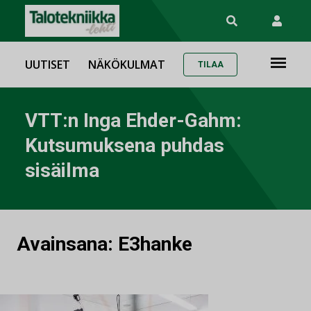
UUTISET
NÄKÖKULMAT
TILAA
VTT:n Inga Ehder-Gahm:
Kutsumuksena puhdas
sisäilma
Avainsana:
E3hanke