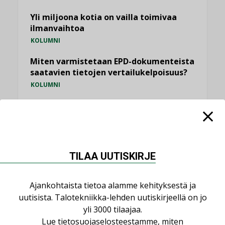
Yli miljoona kotia on vailla toimivaa
ilmanvaihtoa
KOLUMNI
Miten varmistetaan EPD-dokumenteista
saatavien tietojen vertailukelpoisuus?
KOLUMNI
Vesi- ja viemärimitoittaminen on
jämähtänyt ajassa paikalleen
MIELIPIDE
TILAA UUTISKIRJE
KATSO KAIKKI
Ajankohtaista tietoa alamme kehityksestä ja
uutisista. Talotekniikka-lehden uutiskirjeellä on jo
yli 3000 tilaajaa.
NIMITYKSET
Lue
tietosuojaselosteestamme
, miten