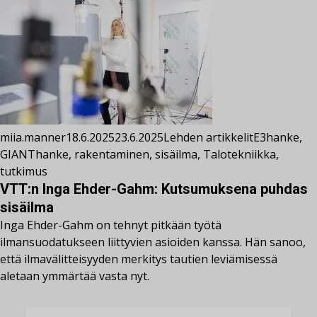
miia.manner
18.6.2025
23.6.2025
Lehden artikkelit
E3hanke
,
GIANThanke
,
rakentaminen
,
sisäilma
,
Talotekniikka
,
tutkimus
VTT:n Inga Ehder-Gahm: Kutsumuksena puhdas
sisäilma
Inga Ehder-Gahm on tehnyt pitkään työtä
ilmansuodatukseen liittyvien asioiden kanssa. Hän sanoo,
että ilmavälitteisyyden merkitys tautien leviämisessä
aletaan ymmärtää vasta nyt.