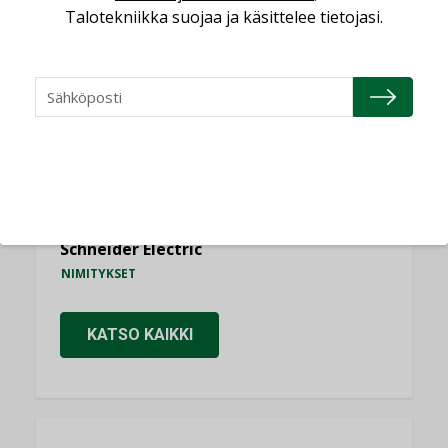
Talotekniikka suojaa ja käsittelee tietojasi.
Consti
NIMITYKSET
Refair
NIMITYKSET
Granlund Oy
NIMITYKSET
Schneider Electric
NIMITYKSET
KATSO KAIKKI