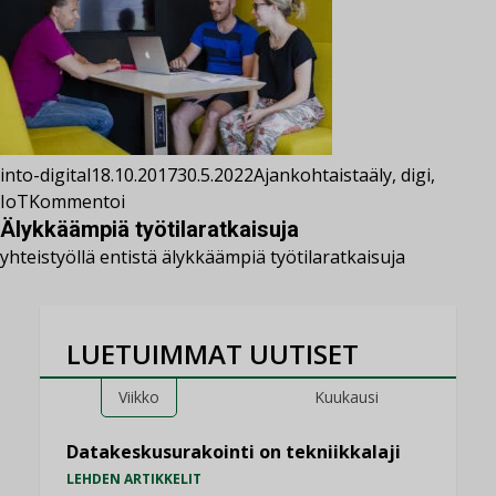
into-digital
18.10.2017
30.5.2022
Ajankohtaista
äly
,
digi
,
IoT
Kommentoi
Älykkäämpiä työtilaratkaisuja
yhteistyöllä entistä älykkäämpiä työtilaratkaisuja
LUETUIMMAT UUTISET
Viikko
Kuukausi
Datakeskusurakointi on tekniikkalaji
LEHDEN ARTIKKELIT