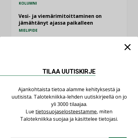
KOLUMNI
Vesi- ja viemärimitoittaminen on
jämähtänyt ajassa paikalleen
MIELIPIDE
KATSO KAIKKI
TILAA UUTISKIRJE
NIMITYKSET
Ajankohtaista tietoa alamme kehityksestä ja
uutisista. Talotekniikka-lehden uutiskirjeellä on jo
yli 3000 tilaajaa.
Consti
Lue
tietosuojaselosteestamme
, miten
NIMITYKSET
Talotekniikka suojaa ja käsittelee tietojasi.
Refair
NIMITYKSET