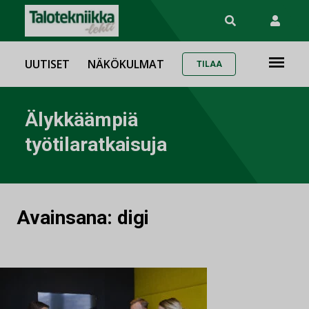
UUTISET
NÄKÖKULMAT
TILAA
Älykkäämpiä
työtilaratkaisuja
Avainsana:
digi