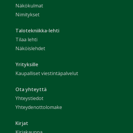
Näkökulmat
Nimitykset
Talotekniikka-lehti
Tilaa lehti
Näköislehdet
Yrityksille
Kaupalliset viestintäpalvelut
Ota yhteyttä
Yhteystiedot
Yhteydenottolomake
Kirjat
Kirjakauppa