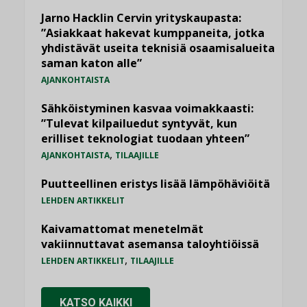
Jarno Hacklin Cervin yrityskaupasta:
”Asiakkaat hakevat kumppaneita, jotka
yhdistävät useita teknisiä osaamisalueita
saman katon alle”
AJANKOHTAISTA
Sähköistyminen kasvaa voimakkaasti:
”Tulevat kilpailuedut syntyvät, kun
erilliset teknologiat tuodaan yhteen”
,
AJANKOHTAISTA
TILAAJILLE
Puutteellinen eristys lisää lämpöhäviöitä
LEHDEN ARTIKKELIT
Kaivamattomat menetelmät
vakiinnuttavat asemansa taloyhtiöissä
,
LEHDEN ARTIKKELIT
TILAAJILLE
KATSO KAIKKI