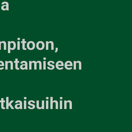
ia
npitoon,
entamiseen
tkaisuihin