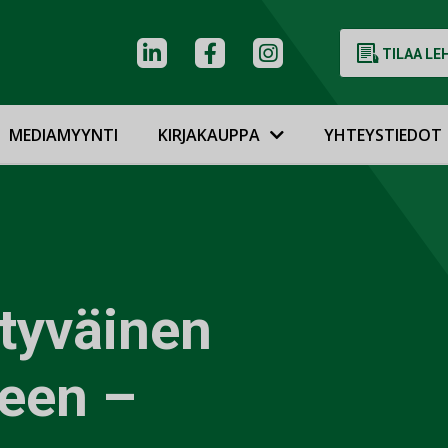
TILAA LE
MEDIAMYYNTI
KIRJAKAUPPA
YHTEYSTIEDOT
ytyväinen
heen –