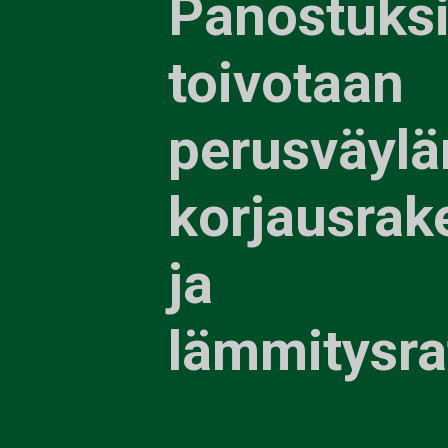
Panostuks
toivotaan
perusväylä
korjausrak
ja
lämmitysra