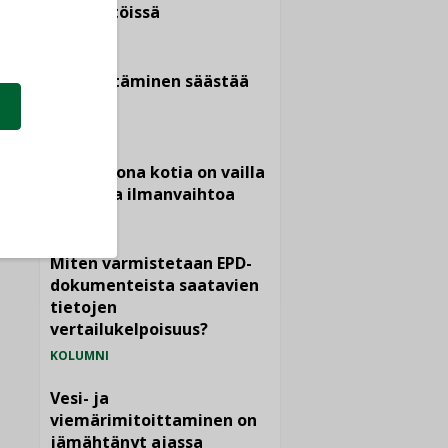
kiinteistöissä
KOLUMNI
Sähköistäminen säästää
euroja
KOLUMNI
Yli miljoona kotia on vailla
toimivaa ilmanvaihtoa
KOLUMNI
Miten varmistetaan EPD-
dokumenteista saatavien
tietojen
vertailukelpoisuus?
KOLUMNI
Vesi- ja
viemärimitoittaminen on
jämähtänyt ajassa