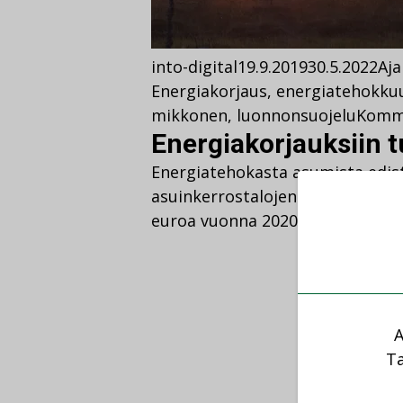
into-digital
19.9.2019
30.5.2022
Aja
Energiakorjaus
,
energiatehokku
mikkonen
,
luonnonsuojelu
Komm
Energiakorjauksiin t
Energiatehokasta asumista edist
asuinkerrostalojen energiaremo
euroa vuonna 2020.
A
Ta