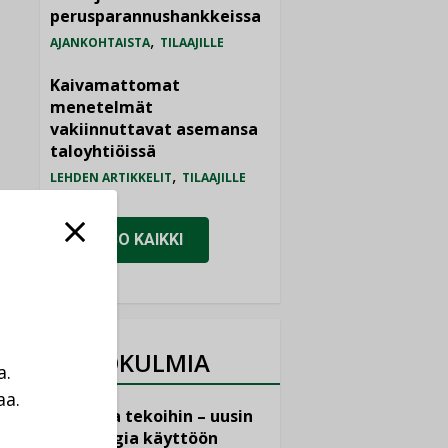
perusparannushankkeissa
,
AJANKOHTAISTA
TILAAJILLE
Kaivamattomat
menetelmät
vakiinnuttavat asemansa
taloyhtiöissä
,
LEHDEN ARTIKKELIT
TILAAJILLE
KATSO KAIKKI
NÄKÖKULMIA
a.
aa.
Puheista tekoihin – uusin
a
teknologia käyttöön