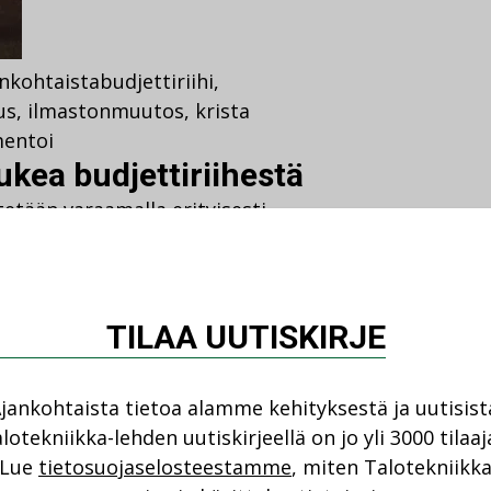
nkohtaista
budjettiriihi
,
us
,
ilmastonmuutos
,
krista
entoi
ukea budjettiriihestä
etään varaamalla erityisesti
nttien tukemiseen 20 miljoonaa
TILAA UUTISKIRJE
jankohtaista tietoa alamme kehityksestä ja uutisist
lotekniikka-lehden uutiskirjeellä on jo yli 3000 tilaaj
Lue
tietosuojaselosteestamme
, miten Talotekniikk