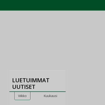
LUETUIMMAT
UUTISET
Viikko
Kuukausi