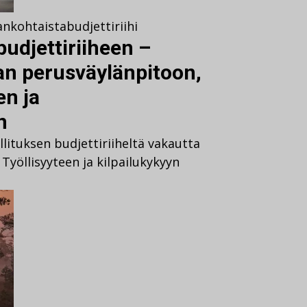
ankohtaista
budjettiriihi
budjettiriiheen –
an perusväylänpitoon,
n ja
n
lituksen budjettiriiheltä vakautta
Työllisyyteen ja kilpailukykyyn