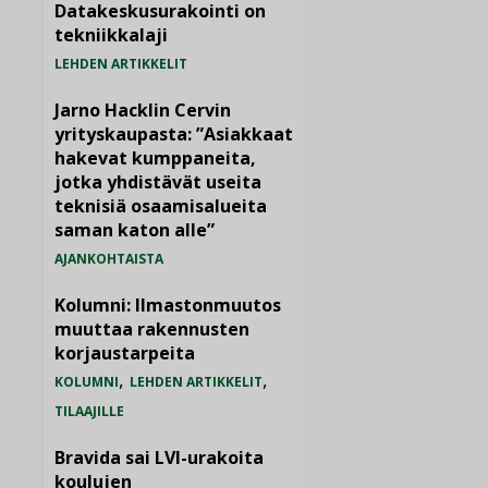
Datakeskusurakointi on
tekniikkalaji
LEHDEN ARTIKKELIT
Jarno Hacklin Cervin
yrityskaupasta: ”Asiakkaat
hakevat kumppaneita,
jotka yhdistävät useita
teknisiä osaamisalueita
saman katon alle”
AJANKOHTAISTA
Kolumni: Ilmastonmuutos
muuttaa rakennusten
korjaustarpeita
,
,
KOLUMNI
LEHDEN ARTIKKELIT
TILAAJILLE
Bravida sai LVI-urakoita
koulujen