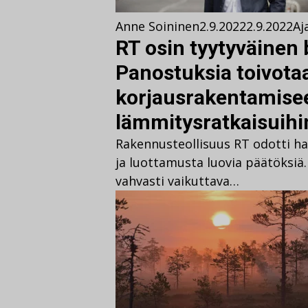
Anne Soininen
2.9.2022
2.9.2022
Aj
RT osin tyytyväinen 
Panostuksia toivota
korjausrakentamisee
lämmitysratkaisuihi
Rakennusteollisuus RT odotti hal
ja luottamusta luovia päätöksiä. 
vahvasti vaikuttava…