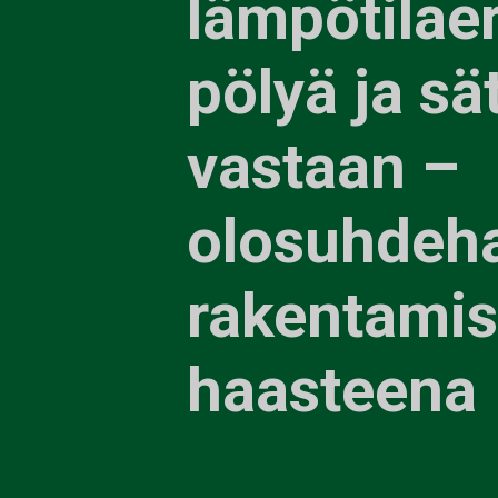
lämpötilaer
pölyä ja sä
vastaan –
olosuhdeha
rakentami
haasteena