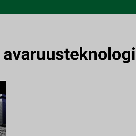
:
avaruusteknolog