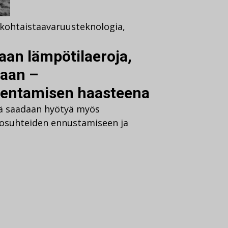
kohtaista
avaruusteknologia
,
aan lämpötilaeroja,
taan –
kentamisen haasteena
ä saadaan hyötyä myös
losuhteiden ennustamiseen ja