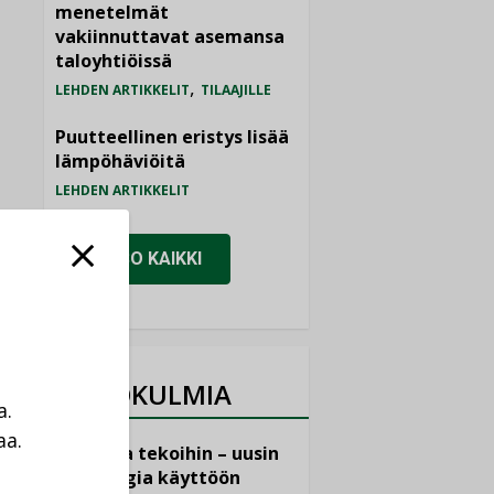
menetelmät
vakiinnuttavat asemansa
taloyhtiöissä
,
LEHDEN ARTIKKELIT
TILAAJILLE
Puutteellinen eristys lisää
lämpöhäviöitä
LEHDEN ARTIKKELIT
KATSO KAIKKI
NÄKÖKULMIA
a.
aa.
Puheista tekoihin – uusin
a
teknologia käyttöön