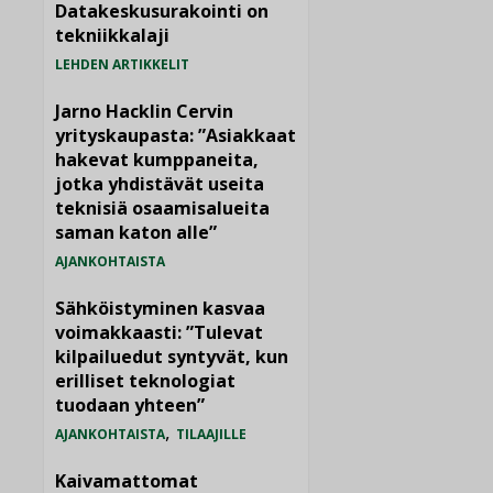
Datakeskusurakointi on
tekniikkalaji
LEHDEN ARTIKKELIT
Jarno Hacklin Cervin
yrityskaupasta: ”Asiakkaat
hakevat kumppaneita,
jotka yhdistävät useita
teknisiä osaamisalueita
saman katon alle”
AJANKOHTAISTA
Sähköistyminen kasvaa
voimakkaasti: ”Tulevat
kilpailuedut syntyvät, kun
erilliset teknologiat
tuodaan yhteen”
,
AJANKOHTAISTA
TILAAJILLE
Kaivamattomat