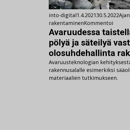
into-digital
1.4.2021
30.5.2022
Ajan
rakentaminen
Kommentoi
Avaruudessa taistell
pölyä ja säteilyä vas
olosuhdehallinta ra
Avaruusteknologian kehityksest
rakennusalalle esimerkiksi sääo
materiaalien tutkimukseen.