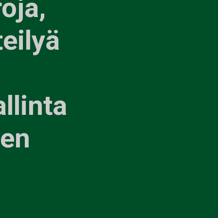
oja,
teilyä
llinta
sen