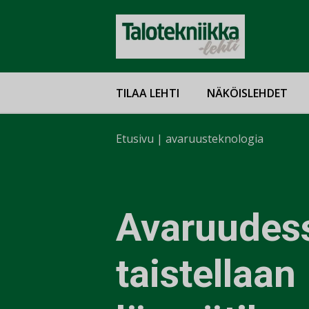
TILAA LEHTI
NÄKÖISLEHDET
Etusivu
|
avaruusteknologia
Avaruudes
taistellaan