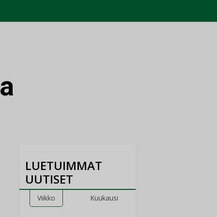
ia
LUETUIMMAT
UUTISET
Viikko
Kuukausi