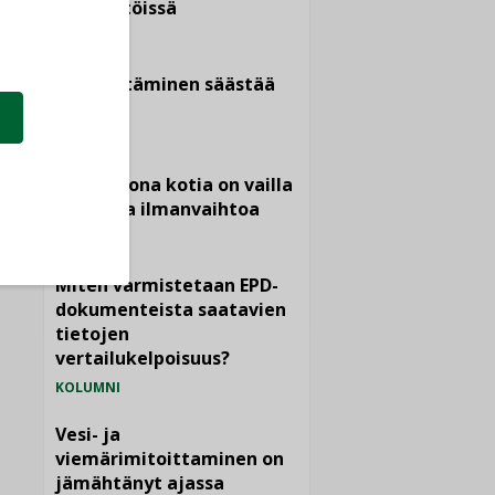
kiinteistöissä
KOLUMNI
Sähköistäminen säästää
euroja
KOLUMNI
Yli miljoona kotia on vailla
toimivaa ilmanvaihtoa
KOLUMNI
Miten varmistetaan EPD-
dokumenteista saatavien
tietojen
vertailukelpoisuus?
KOLUMNI
Vesi- ja
viemärimitoittaminen on
jämähtänyt ajassa