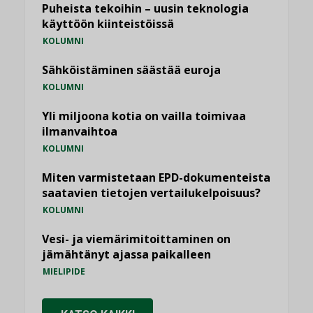
Puheista tekoihin – uusin teknologia
käyttöön kiinteistöissä
KOLUMNI
Sähköistäminen säästää euroja
KOLUMNI
Yli miljoona kotia on vailla toimivaa
ilmanvaihtoa
KOLUMNI
Miten varmistetaan EPD-dokumenteista
saatavien tietojen vertailukelpoisuus?
KOLUMNI
Vesi- ja viemärimitoittaminen on
jämähtänyt ajassa paikalleen
MIELIPIDE