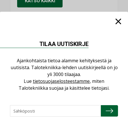
KATSO KAIKKI
NIMITYKSET
TILAA UUTISKIRJE
Consti
NIMITYKSET
Ajankohtaista tietoa alamme kehityksestä ja
uutisista. Talotekniikka-lehden uutiskirjeellä on jo
Refair
yli 3000 tilaajaa.
NIMITYKSET
Lue
tietosuojaselosteestamme
, miten
Talotekniikka suojaa ja käsittelee tietojasi.
Granlund Oy
NIMITYKSET
Schneider Electric
NIMITYKSET