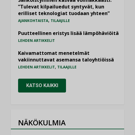
Sähköistyminen kasvaa voimakkaasti:
”Tulevat kilpailuedut syntyvät, kun
erilliset teknologiat tuodaan yhteen”
,
AJANKOHTAISTA
TILAAJILLE
Puutteellinen eristys lisää lämpöhäviöitä
LEHDEN ARTIKKELIT
Kaivamattomat menetelmät
vakiinnuttavat asemansa taloyhtiöissä
,
LEHDEN ARTIKKELIT
TILAAJILLE
KATSO KAIKKI
NÄKÖKULMIA