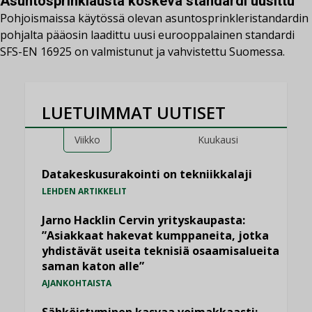
Asuntosprinklausta koskeva standardi uusittu
Pohjoismaissa käytössä olevan asuntosprinkleristandardin
pohjalta pääosin laadittu uusi eurooppalainen standardi
SFS-EN 16925 on valmistunut ja vahvistettu Suomessa.
LUETUIMMAT UUTISET
Viikko
Kuukausi
Datakeskusurakointi on tekniikkalaji
LEHDEN ARTIKKELIT
Jarno Hacklin Cervin yrityskaupasta:
”Asiakkaat hakevat kumppaneita, jotka
yhdistävät useita teknisiä osaamisalueita
saman katon alle”
AJANKOHTAISTA