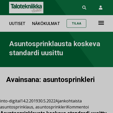
UUTISET
NÄKÖKULMAT
TILAA
Asuntosprinklausta koskeva
standardi uusittu
Avainsana:
asuntosprinkleri
into-digital
14.2.2019
30.5.2022
Ajankohtaista
asuntosprinklaus
,
asuntosprinkleri
Kommentoi