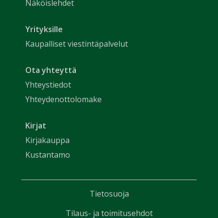
Näköislehdet
Yrityksille
Kaupalliset viestintäpalvelut
Ota yhteyttä
Yhteystiedot
Yhteydenottolomake
Kirjat
Kirjakauppa
Kustantamo
Tietosuoja
Tilaus- ja toimitusehdot