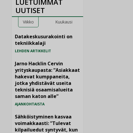
LUETUIMMAT
UUTISET
Viikko
Kuukausi
Datakeskusurakointi on
tekniikkalaji
LEHDEN ARTIKKELIT
Jarno Hacklin Cervin
yrityskaupasta: ”Asiakkaat
hakevat kumppaneita,
jotka yhdistävät useita
teknisiä osaamisalueita
saman katon alle”
AJANKOHTAISTA
Sähköistyminen kasvaa
voimakkaasti: ”Tulevat
kilpailuedut syntyvät, kun