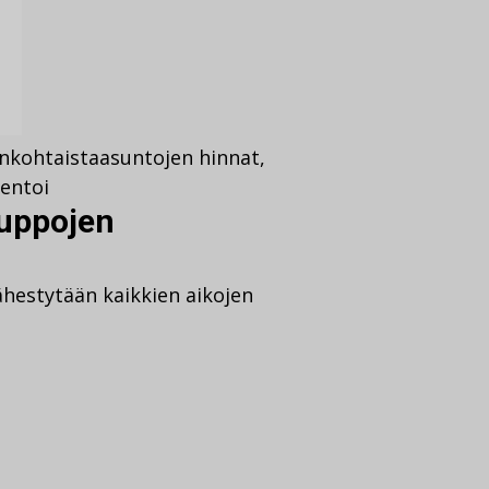
nkohtaista
asuntojen hinnat
,
entoi
auppojen
hestytään kaikkien aikojen