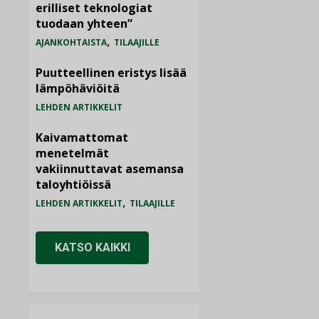
erilliset teknologiat
tuodaan yhteen”
,
AJANKOHTAISTA
TILAAJILLE
Puutteellinen eristys lisää
lämpöhäviöitä
LEHDEN ARTIKKELIT
Kaivamattomat
menetelmät
vakiinnuttavat asemansa
taloyhtiöissä
,
LEHDEN ARTIKKELIT
TILAAJILLE
KATSO KAIKKI