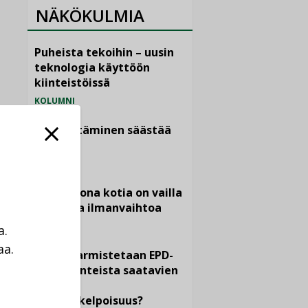
NÄKÖKULMIA
Puheista tekoihin – uusin
teknologia käyttöön
kiinteistöissä
KOLUMNI
Sähköistäminen säästää
euroja
KOLUMNI
Yli miljoona kotia on vailla
toimivaa ilmanvaihtoa
KOLUMNI
a.
aa.
Miten varmistetaan EPD-
a
dokumenteista saatavien
tietojen
vertailukelpoisuus?