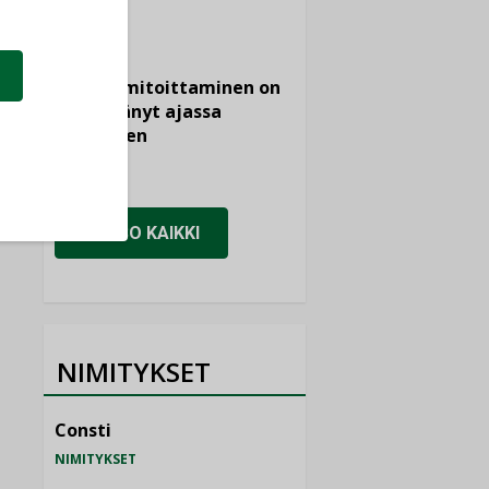
KOLUMNI
Vesi- ja
viemärimitoittaminen on
jämähtänyt ajassa
paikalleen
MIELIPIDE
KATSO KAIKKI
NIMITYKSET
Consti
NIMITYKSET