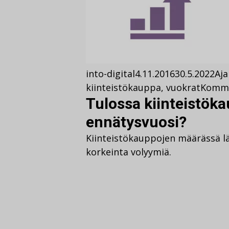
into-digital
4.11.2016
30.5.2022
Aja
kiinteistökauppa
,
vuokrat
Komm
Tulossa kiinteistök
ennätysvuosi?
Kiinteistökauppojen määrässä lä
korkeinta volyymiä.