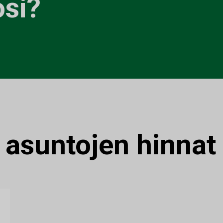
si?
:
asuntojen hinnat