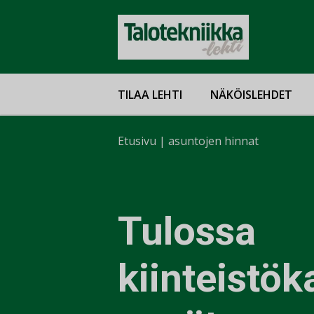
TILAA LEHTI
NÄKÖISLEHDET
Etusivu
|
asuntojen hinnat
Tulossa
kiinteistö