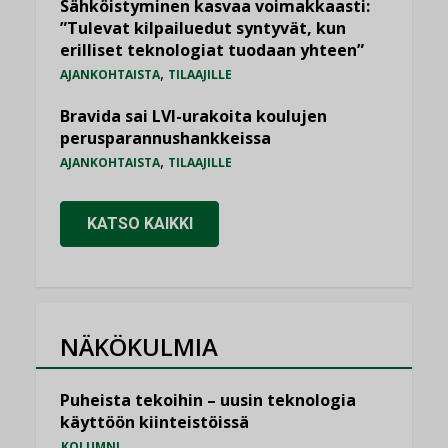
Sähköistyminen kasvaa voimakkaasti:
”Tulevat kilpailuedut syntyvät, kun
erilliset teknologiat tuodaan yhteen”
,
AJANKOHTAISTA
TILAAJILLE
Bravida sai LVI-urakoita koulujen
perusparannushankkeissa
,
AJANKOHTAISTA
TILAAJILLE
KATSO KAIKKI
NÄKÖKULMIA
Puheista tekoihin – uusin teknologia
käyttöön kiinteistöissä
KOLUMNI