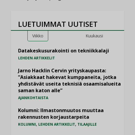
LUETUIMMAT UUTISET
Viikko
Kuukausi
Datakeskusurakointi on tekniikkalaji
LEHDEN ARTIKKELIT
Jarno Hacklin Cervin yrityskaupasta:
”Asiakkaat hakevat kumppaneita, jotka
yhdistävät useita teknisiä osaamisalueita
saman katon alle”
AJANKOHTAISTA
Kolumni: Ilmastonmuutos muuttaa
rakennusten korjaustarpeita
,
,
KOLUMNI
LEHDEN ARTIKKELIT
TILAAJILLE