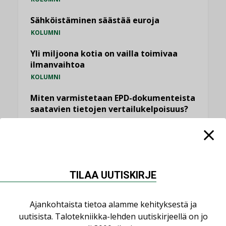
Sähköistäminen säästää euroja
KOLUMNI
Yli miljoona kotia on vailla toimivaa
ilmanvaihtoa
KOLUMNI
Miten varmistetaan EPD-dokumenteista
saatavien tietojen vertailukelpoisuus?
KOLUMNI
Vesi- ja viemärimitoittaminen on
jämähtänyt ajassa paikalleen
MIELIPIDE
TILAA UUTISKIRJE
KATSO KAIKKI
Ajankohtaista tietoa alamme kehityksestä ja
uutisista. Talotekniikka-lehden uutiskirjeellä on jo