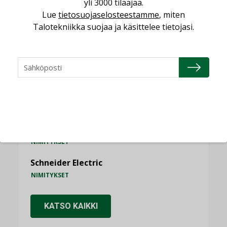
yli 3000 tilaajaa.
Lue
tietosuojaselosteestamme
, miten
Talotekniikka suojaa ja käsittelee tietojasi.
NIMITYKSET
Consti
NIMITYKSET
Refair
NIMITYKSET
Granlund Oy
NIMITYKSET
Schneider Electric
NIMITYKSET
KATSO KAIKKI