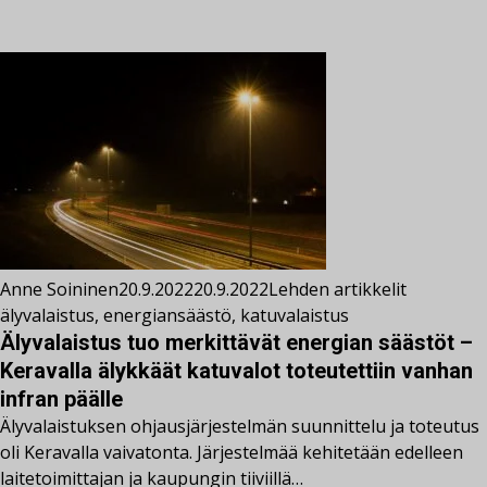
Anne Soininen
20.9.2022
20.9.2022
Lehden artikkelit
älyvalaistus
,
energiansäästö
,
katuvalaistus
Älyvalaistus tuo merkittävät energian säästöt –
Keravalla älykkäät katuvalot toteutettiin vanhan
infran päälle
Älyvalaistuksen ohjausjärjestelmän suunnittelu ja toteutus
oli Keravalla vaivatonta. Järjestelmää kehitetään edelleen
laitetoimittajan ja kaupungin tiiviillä…