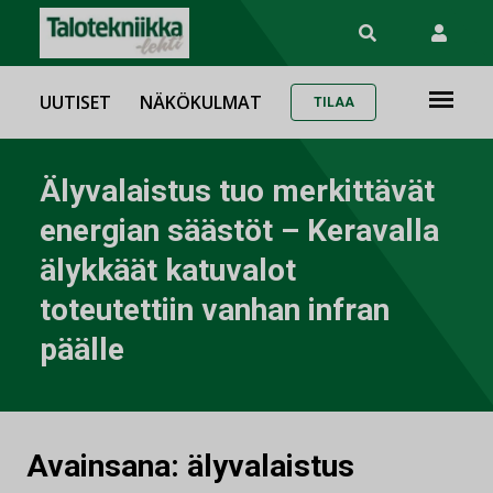
UUTISET
NÄKÖKULMAT
TILAA
Älyvalaistus tuo merkittävät
energian säästöt – Keravalla
älykkäät katuvalot
toteutettiin vanhan infran
päälle
Avainsana:
älyvalaistus