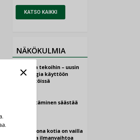
KATSO KAIKKI
NÄKÖKULMIA
Puheista tekoihin – uusin
teknologia käyttöön
kiinteistöissä
KOLUMNI
Sähköistäminen säästää
euroja
a.
KOLUMNI
aa.
Yli miljoona kotia on vailla
a
toimivaa ilmanvaihtoa