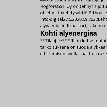
HögforsGST Oy on tehnyt sijoitu
ohjelmistokehitysyhtiö Bithouse
into-digital
27.5.2020
2.9.2022
Lehd
älyvalmiusindikaattori
,
rakennu
Kohti älyenergiaa
**Tilaajille** SRI on katselmoin
tarkoituksena on tuoda älykkään
edistämisen avulla säästöjä rak