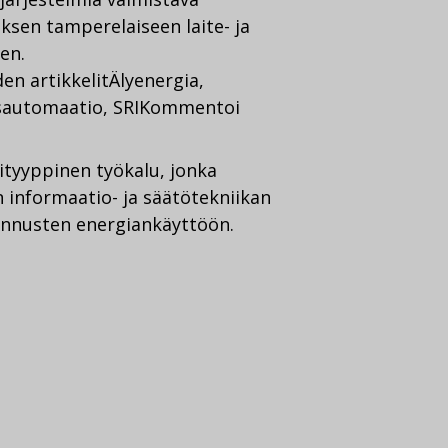
ksen tamperelaiseen laite- ja
en.
en artikkelit
Älyenergia
,
sautomaatio
,
SRI
Kommentoi
tityyppinen työkalu, jonka
 informaatio- ja säätötekniikan
ennusten energiankäyttöön.