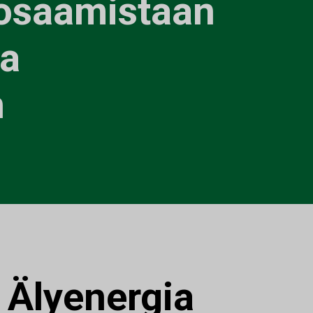
osaamistaan
la
n
:
Älyenergia