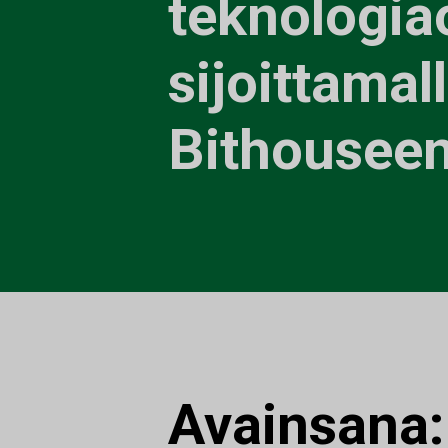
teknologia
sijoittamal
Bithousee
Avainsana