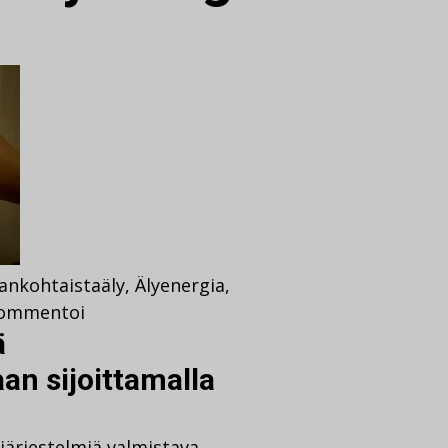
jankohtaista
äly
,
Älyenergia
,
ommentoi
ä
an sijoittamalla
-järjestelmiä valmistava