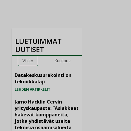
LUETUIMMAT
UUTISET
Viikko
Kuukausi
Datakeskusurakointi on
tekniikkalaji
LEHDEN ARTIKKELIT
Jarno Hacklin Cervin
yrityskaupasta: ”Asiakkaat
hakevat kumppaneita,
jotka yhdistävät useita
teknisiä osaamisalueita