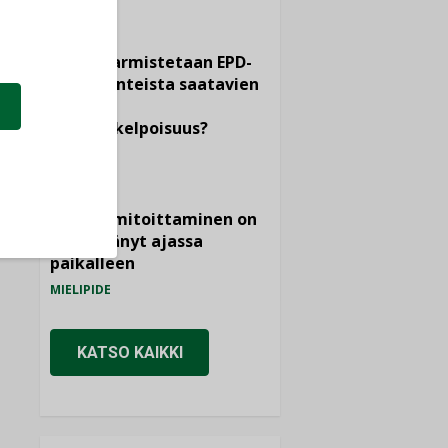
KOLUMNI
Miten varmistetaan EPD-
dokumenteista saatavien
tietojen
vertailukelpoisuus?
KOLUMNI
Vesi- ja
viemärimitoittaminen on
jämähtänyt ajassa
paikalleen
MIELIPIDE
KATSO KAIKKI