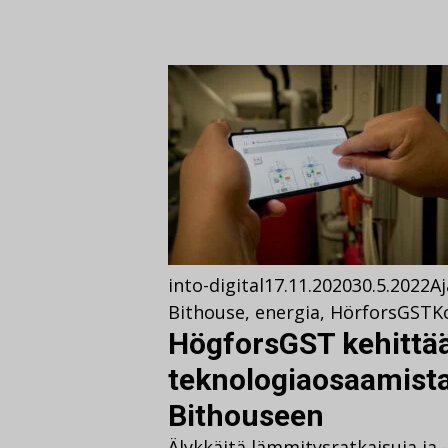
into-digital
17.11.2020
30.5.2022
A
Bithouse
,
energia
,
HörforsGST
K
HögforsGST kehittä
teknologiaosaamista
Bithouseen
Älykkäitä lämmitysratkaisuja ja 