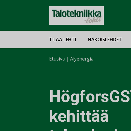
TILAA LEHTI
NÄKÖISLEHDET
Etusivu
|
Älyenergia
HögforsGS
kehittää