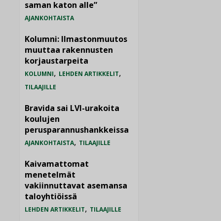
saman katon alle”
AJANKOHTAISTA
Kolumni: Ilmastonmuutos
muuttaa rakennusten
korjaustarpeita
,
,
KOLUMNI
LEHDEN ARTIKKELIT
TILAAJILLE
Bravida sai LVI-urakoita
koulujen
perusparannushankkeissa
,
AJANKOHTAISTA
TILAAJILLE
Kaivamattomat
menetelmät
vakiinnuttavat asemansa
taloyhtiöissä
,
LEHDEN ARTIKKELIT
TILAAJILLE