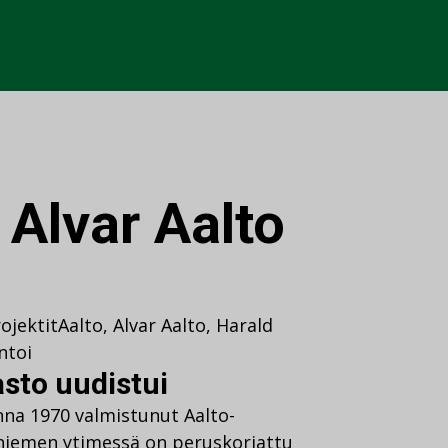
:
Alvar Aalto
ojektit
Aalto
,
Alvar Aalto
,
Harald
toi
asto uudistui
nna 1970 valmistunut Aalto-
aniemen ytimessä on peruskorjattu