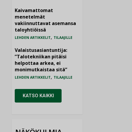
Kaivamattomat
menetelmät
vakiinnuttavat asemansa
taloyhtiöissä
,
LEHDEN ARTIKKELIT
TILAAJILLE
Valaistusasiantuntija:
”Talotekniikan pitäisi
helpottaa arkea, ei
monimutkaistaa sitä”
,
LEHDEN ARTIKKELIT
TILAAJILLE
KATSO KAIKKI
NÄKÖKULMIA