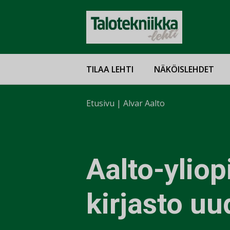
TILAA LEHTI
NÄKÖISLEHDET
Etusivu
|
Alvar Aalto
Aalto-yliop
kirjasto uu