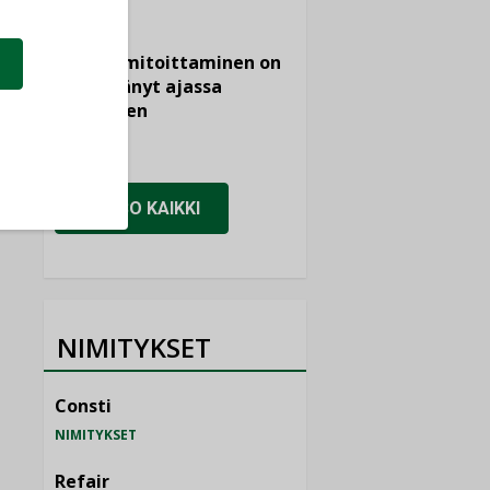
Vesi- ja
viemärimitoittaminen on
jämähtänyt ajassa
paikalleen
MIELIPIDE
KATSO KAIKKI
NIMITYKSET
Consti
NIMITYKSET
Refair