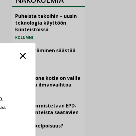
Puheista tekoihin – uusin
teknologia käyttöön
kiinteistöissä
KOLUMNI
Sähköistäminen säästää
euroja
KOLUMNI
Yli miljoona kotia on vailla
toimivaa ilmanvaihtoa
KOLUMNI
a.
Miten varmistetaan EPD-
aa.
dokumenteista saatavien
a
tietojen
vertailukelpoisuus?
KOLUMNI