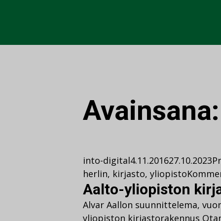
Avainsana
into-digital
4.11.2016
27.10.2023
Pr
herlin
,
kirjasto
,
yliopisto
Kommen
Aalto-yliopiston kirj
Alvar Aallon suunnittelema, vuo
yliopiston kirjastorakennus Ot