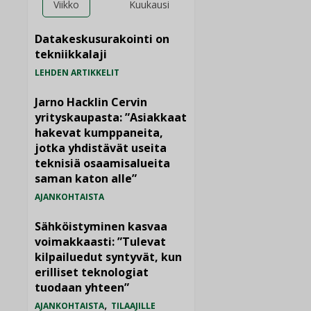
Viikko
Kuukausi
Datakeskusurakointi on
tekniikkalaji
LEHDEN ARTIKKELIT
Jarno Hacklin Cervin
yrityskaupasta: ”Asiakkaat
hakevat kumppaneita,
jotka yhdistävät useita
teknisiä osaamisalueita
saman katon alle”
AJANKOHTAISTA
Sähköistyminen kasvaa
voimakkaasti: ”Tulevat
kilpailuedut syntyvät, kun
erilliset teknologiat
tuodaan yhteen”
,
AJANKOHTAISTA
TILAAJILLE