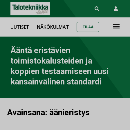
UUTISET
NÄKÖKULMAT
TILAA
Ääntä eristävien
toimistokalusteiden ja
koppien testaamiseen uusi
kansainvälinen standardi
Avainsana:
äänieristys