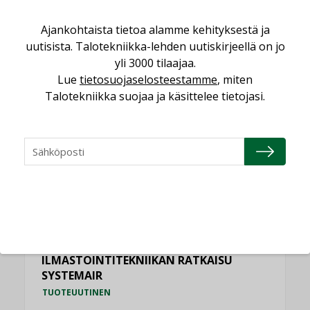
NIMITYKSET
Ajankohtaista tietoa alamme kehityksestä ja
Schneider Electric
uutisista. Talotekniikka-lehden uutiskirjeellä on jo
NIMITYKSET
yli 3000 tilaajaa.
Lue
tietosuojaselosteestamme
, miten
KATSO KAIKKI
Talotekniikka suojaa ja käsittelee tietojasi.
TUOTEUUTISET
HALLINTAJÄRJESTELMÄ EG
TUOTEUUTINEN
ILMASTOINTITEKNIIKAN RATKAISU
SYSTEMAIR
TUOTEUUTINEN