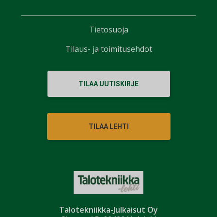
Tietosuoja
Tilaus- ja toimitusehdot
TILAA UUTISKIRJE
TILAA LEHTI
Talotekniikka-Julkaisut Oy