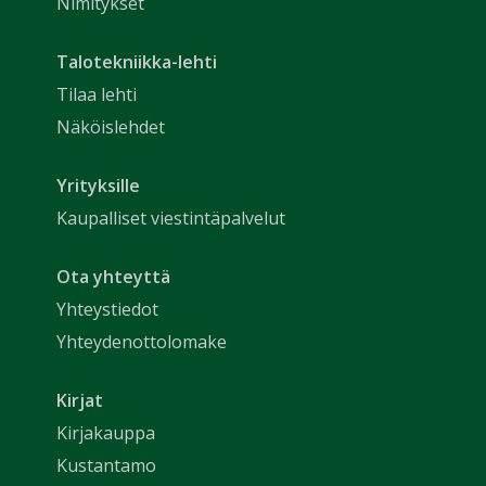
Nimitykset
Talotekniikka-lehti
Tilaa lehti
Näköislehdet
Yrityksille
Kaupalliset viestintäpalvelut
Ota yhteyttä
Yhteystiedot
Yhteydenottolomake
Kirjat
Kirjakauppa
Kustantamo