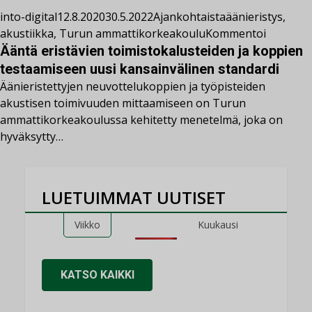
into-digital
12.8.2020
30.5.2022
Ajankohtaista
äänieristys
,
akustiikka
,
Turun ammattikorkeakoulu
Kommentoi
Ääntä eristävien toimistokalusteiden ja koppien
testaamiseen uusi kansainvälinen standardi
Äänieristettyjen neuvottelukoppien ja työpisteiden
akustisen toimivuuden mittaamiseen on Turun
ammattikorkeakoulussa kehitetty menetelmä, joka on
hyväksytty…
LUETUIMMAT UUTISET
Viikko
Kuukausi
KATSO KAIKKI