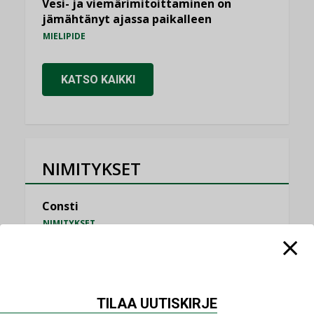
Vesi- ja viemärimitoittaminen on
jämähtänyt ajassa paikalleen
MIELIPIDE
KATSO KAIKKI
NIMITYKSET
Consti
NIMITYKSET
Refair
NIMITYKSET
Granlund Oy
TILAA UUTISKIRJE