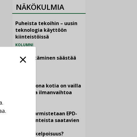
NÄKÖKULMIA
Puheista tekoihin – uusin
teknologia käyttöön
kiinteistöissä
KOLUMNI
Sähköistäminen säästää
euroja
KOLUMNI
Yli miljoona kotia on vailla
toimivaa ilmanvaihtoa
KOLUMNI
a.
aa.
Miten varmistetaan EPD-
a
dokumenteista saatavien
tietojen
vertailukelpoisuus?