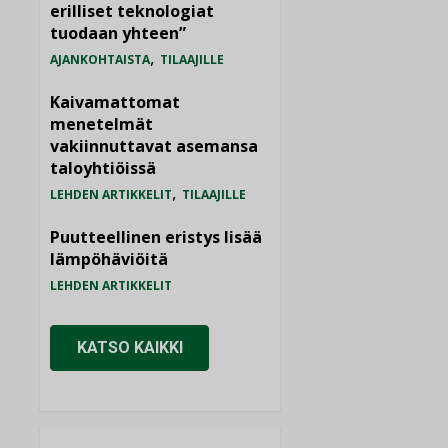
erilliset teknologiat
tuodaan yhteen”
,
AJANKOHTAISTA
TILAAJILLE
Kaivamattomat
menetelmät
vakiinnuttavat asemansa
taloyhtiöissä
,
LEHDEN ARTIKKELIT
TILAAJILLE
Puutteellinen eristys lisää
lämpöhäviöitä
LEHDEN ARTIKKELIT
KATSO KAIKKI