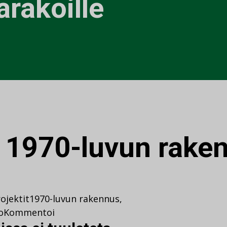
arakoille
:
1970-luvun rake
ojektit
1970-luvun rakennus
,
o
Kommentoi