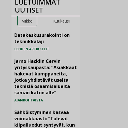
LUETUIMMAT
UUTISET
Viikko
Kuukausi
Datakeskusurakointi on
tekniikkalaji
LEHDEN ARTIKKELIT
Jarno Hacklin Cervin
yrityskaupasta: ”Asiakkaat
hakevat kumppaneita,
jotka yhdistävät useita
teknisiä osaamisalueita
saman katon alle”
AJANKOHTAISTA
Sähköistyminen kasvaa
voimakkaasti: ”Tulevat
kilpailuedut syntyvät, kun