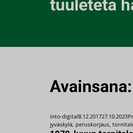
tuuleteta h
Avainsana
into-digital
8.12.2017
27.10.2023
Pr
jyväskylä
,
peruskorjaus
,
tornital