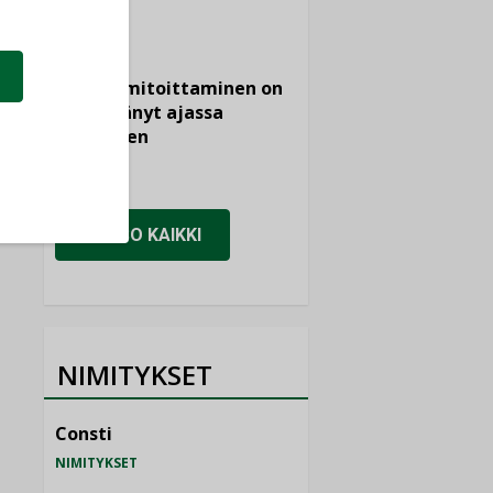
KOLUMNI
Vesi- ja
viemärimitoittaminen on
jämähtänyt ajassa
paikalleen
MIELIPIDE
KATSO KAIKKI
NIMITYKSET
Consti
NIMITYKSET