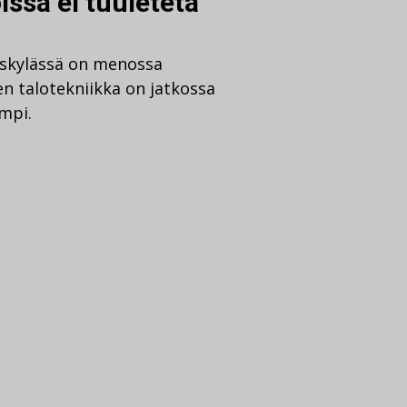
issa ei tuuleteta
askylässä on menossa
en talotekniikka on jatkossa
mpi.