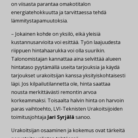
on viisasta parantaa omakotitalon
energiatehokkuutta ja tarvittaessa tehdä
lämmitystapamuutoksia.
– Jokainen kohde on yksilö, eikä yleisiä
kustannusarvioita voi esittää. Työn laajuudesta
riippuen hintahaarukka voi olla suurikin.
Talonomistajan kannattaa aina selvittää alueen
hintataso pyytämällä useita tarjouksia ja käydä
tarjoukset urakoitsijan kanssa yksityiskohtaisesti
läpi. Jos kilpailutilannetta ole, hinta saattaa
nousta merkittävästi remontin arvoa
korkeammaksi. Toisaalta halvin hinta on harvoin
paras vaihtoehto, LVI-Teknisten Urakoitsijoiden
toimitusjohtaja
Jari Syrjälä
sanoo.
Urakoitsijan osaaminen ja kokemus ovat tärkeitä