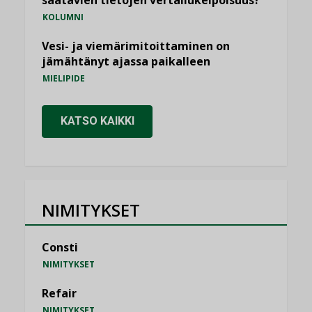
saatavien tietojen vertailukelpoisuus?
KOLUMNI
Vesi- ja viemärimitoittaminen on
jämähtänyt ajassa paikalleen
MIELIPIDE
KATSO KAIKKI
NIMITYKSET
Consti
NIMITYKSET
Refair
NIMITYKSET