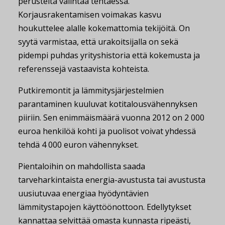
perusteita valintaa tehtäessä.
Korjausrakentamisen voimakas kasvu
houkuttelee alalle kokemattomia tekijöitä. On
syytä varmistaa, että urakoitsijalla on sekä
pidempi puhdas yrityshistoria että kokemusta ja
referenssejä vastaavista kohteista.
Putkiremontit ja lämmitysjärjestelmien
parantaminen kuuluvat kotitalousvähennyksen
piiriin. Sen enimmäismäärä vuonna 2012 on 2 000
euroa henkilöä kohti ja puolisot voivat yhdessä
tehdä 4 000 euron vähennykset.
Pientaloihin on mahdollista saada
tarveharkintaista energia-avustusta tai avustusta
uusiutuvaa energiaa hyödyntävien
lämmitystapojen käyttöönottoon. Edellytykset
kannattaa selvittää omasta kunnasta ripeästi,