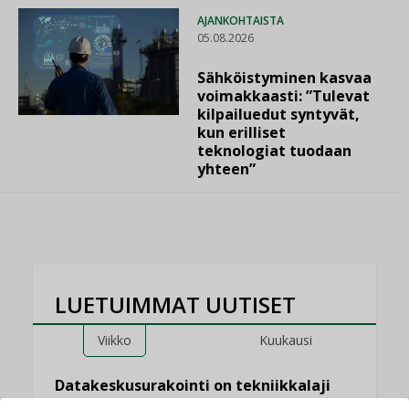
AJANKOHTAISTA
05.08.2026
Sähköistyminen kasvaa
voimakkaasti: ”Tulevat
kilpailuedut syntyvät,
kun erilliset
teknologiat tuodaan
yhteen”
LUETUIMMAT UUTISET
Viikko
Kuukausi
Datakeskusurakointi on tekniikkalaji
LEHDEN ARTIKKELIT