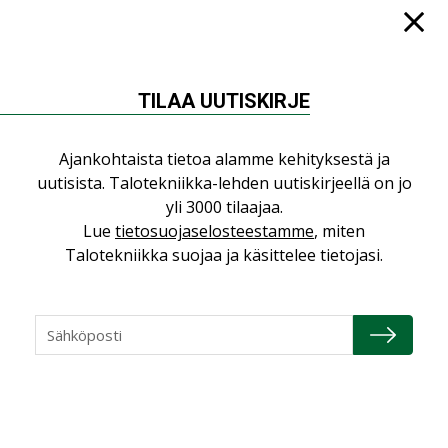
Jarno Hacklin Cervin yrityskaupasta:
”Asiakkaat hakevat kumppaneita, jotka
yhdistävät useita teknisiä osaamisalueita
TILAA UUTISKIRJE
saman katon alle”
AJANKOHTAISTA
Ajankohtaista tietoa alamme kehityksestä ja
Sähköistyminen kasvaa voimakkaasti:
uutisista. Talotekniikka-lehden uutiskirjeellä on jo
”Tulevat kilpailuedut syntyvät, kun
yli 3000 tilaajaa.
erilliset teknologiat tuodaan yhteen”
Lue
tietosuojaselosteestamme
, miten
,
AJANKOHTAISTA
TILAAJILLE
Talotekniikka suojaa ja käsittelee tietojasi.
Puutteellinen eristys lisää lämpöhäviöitä
LEHDEN ARTIKKELIT
Kaivamattomat menetelmät
vakiinnuttavat asemansa taloyhtiöissä
,
LEHDEN ARTIKKELIT
TILAAJILLE