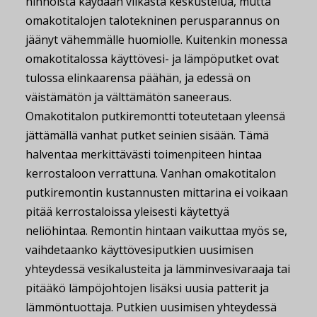
hinnoista käydään vilkasta keskustelua, mutta
omakotitalojen talotekninen perusparannus on
jäänyt vähemmälle huomiolle. Kuitenkin monessa
omakotitalossa käyttövesi- ja lämpöputket ovat
tulossa elinkaarensa päähän, ja edessä on
väistämätön ja välttämätön saneeraus.
Omakotitalon putkiremontti toteutetaan yleensä
jättämällä vanhat putket seinien sisään. Tämä
halventaa merkittävästi toimenpiteen hintaa
kerrostaloon verrattuna. Vanhan omakotitalon
putkiremontin kustannusten mittarina ei voikaan
pitää kerrostaloissa yleisesti käytettyä
neliöhintaa. Remontin hintaan vaikuttaa myös se,
vaihdetaanko käyttövesiputkien uusimisen
yhteydessä vesikalusteita ja lämminvesivaraaja tai
pitääkö lämpöjohtojen lisäksi uusia patterit ja
lämmöntuottaja. Putkien uusimisen yhteydessä