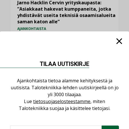
Jarno Hacklin Cervin yrityskaupasta:
”Asiakkaat hakevat kumppaneita, jotka
yhdistävät useita teknisiä osaamisalueita
saman katon alle”
AJANKOHTAISTA
Kaivamattomat menetelmät
vakiinnuttavat asemansa taloyhtiöissä
,
LEHDEN ARTIKKELIT
TILAAJILLE
TILAA UUTISKIRJE
KATSO KAIKKI
Ajankohtaista tietoa alamme kehityksestä ja
uutisista. Talotekniikka-lehden uutiskirjeellä on jo
yli 3000 tilaajaa.
Lue
tietosuojaselosteestamme
, miten
NÄKÖKULMIA
Talotekniikka suojaa ja käsittelee tietojasi.
Puheista tekoihin – uusin teknologia
käyttöön kiinteistöissä