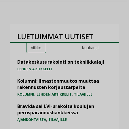
LUETUIMMAT UUTISET
Viikko
Kuukausi
Datakeskusurakointi on tekniikkalaji
LEHDEN ARTIKKELIT
Kolumni: Ilmastonmuutos muuttaa
rakennusten korjaustarpeita
,
,
KOLUMNI
LEHDEN ARTIKKELIT
TILAAJILLE
Bravida sai LVI-urakoita koulujen
perusparannushankkeissa
,
AJANKOHTAISTA
TILAAJILLE