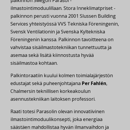
palkinnon Swegon Parasol -
ilmastointimoduulillaan. Stora Inneklimatpriset -
palkinnon perusti vuonna 2001 Slussen Building
Services yhteistyössä VVS Tekniska Föreningenin,
Svensk Ventilationin ja Svenska Kyltekniska
Föreningenin kanssa. Palkinnon tavoitteena on
vahvistaa sisäilmastotekniikan tunnettuutta ja
asemaa sekä lisätä kiinnostusta hyvää
sisäilmastoa kohtaan.
Palkintoraatiin kuului kolmen toimialajärjestön
edustajat sekä puheenjohtajana
Per Fahlén
,
Chalmersin teknillisen korkeakoulun
asennustekniikan laitoksen professori.
Raati totesi Parasolin olevan innovatiivinen
ilmastointimoduulikonsepti, joka energiaa
säästäen mahdollistaa hyvän ilmanvaihdon ja