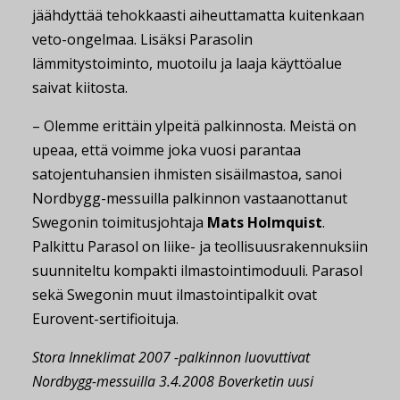
jäähdyttää tehokkaasti aiheuttamatta kuitenkaan
veto-ongelmaa. Lisäksi Parasolin
lämmitystoiminto, muotoilu ja laaja käyttöalue
saivat kiitosta.
– Olemme erittäin ylpeitä palkinnosta. Meistä on
upeaa, että voimme joka vuosi parantaa
satojentuhansien ihmisten sisäilmastoa, sanoi
Nordbygg-messuilla palkinnon vastaanottanut
Swegonin toimitusjohtaja
Mats Holmquist
.
Palkittu Parasol on liike- ja teollisuusrakennuksiin
suunniteltu kompakti ilmastointimoduuli. Parasol
sekä Swegonin muut ilmastointipalkit ovat
Eurovent-sertifioituja.
Stora Inneklimat 2007 -palkinnon luovuttivat
Nordbygg-messuilla 3.4.2008 Boverketin uusi