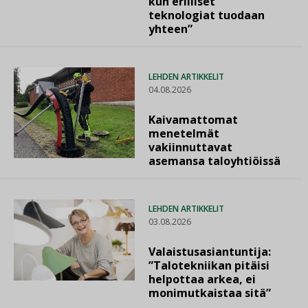
kun erilliset
teknologiat tuodaan
yhteen”
LEHDEN ARTIKKELIT
04.08.2026
Kaivamattomat
menetelmät
vakiinnuttavat
asemansa taloyhtiöissä
LEHDEN ARTIKKELIT
03.08.2026
Valaistusasiantuntija:
”Talotekniikan pitäisi
helpottaa arkea, ei
monimutkaistaa sitä”