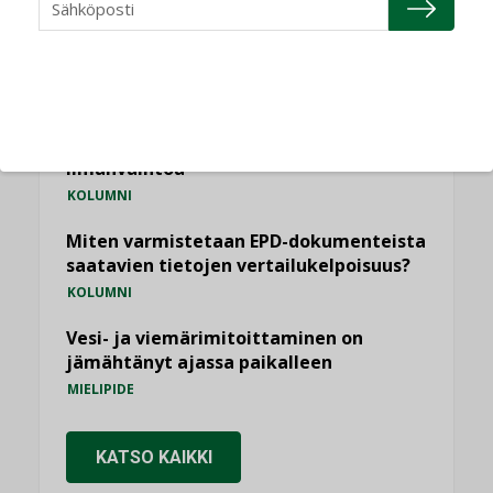
KOLUMNI
Sähköistäminen säästää euroja
KOLUMNI
Yli miljoona kotia on vailla toimivaa
ilmanvaihtoa
KOLUMNI
Miten varmistetaan EPD-dokumenteista
saatavien tietojen vertailukelpoisuus?
KOLUMNI
Vesi- ja viemärimitoittaminen on
jämähtänyt ajassa paikalleen
MIELIPIDE
KATSO KAIKKI