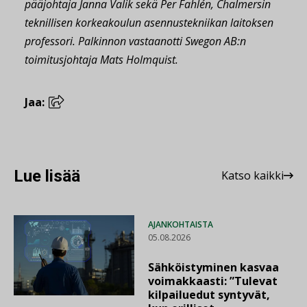
pääjohtaja Janna Valik sekä Per Fahlén, Chalmersin
teknillisen korkeakoulun asennustekniikan laitoksen
professori. Palkinnon vastaanotti Swegon AB:n
toimitusjohtaja Mats Holmquist.
Jaa:
Lue lisää
Katso kaikki
AJANKOHTAISTA
05.08.2026
Sähköistyminen kasvaa
voimakkaasti: ”Tulevat
kilpailuedut syntyvät,