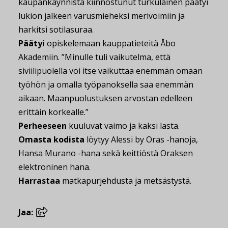
kaupankäynnistä kiinnostunut turkulainen päätyi
lukion jälkeen varusmieheksi merivoimiin ja
harkitsi sotilasuraa.
Päätyi
opiskelemaan kauppatieteitä Åbo
Akademiin. ”Minulle tuli vaikutelma, että
siviilipuolella voi itse vaikuttaa enemmän omaan
työhön ja omalla työpanoksella saa enemmän
aikaan. Maanpuolustuksen arvostan edelleen
erittäin korkealle.”
Perheeseen
kuuluvat vaimo ja kaksi lasta.
Omasta kodista
löytyy Alessi by Oras -hanoja,
Hansa Murano -hana sekä keittiöstä Oraksen
elektroninen hana.
Harrastaa
matkapurjehdusta ja metsästystä.
Jaa: