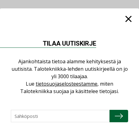
Lue lisää
Katso kaikki
TILAA UUTISKIRJE
LEHDEN ARTIKKELIT
06.08.2026
Ajankohtaista tietoa alamme kehityksestä ja
Puutteellinen eristys
uutisista. Talotekniikka-lehden uutiskirjeellä on jo
lisää lämpöhäviöitä
yli 3000 tilaajaa.
Lue
tietosuojaselosteestamme
, miten
Talotekniikka suojaa ja käsittelee tietojasi.
AJANKOHTAISTA
05.08.2026
Sähköistyminen kasvaa
voimakkaasti: ”Tulevat
kilpailuedut syntyvät,