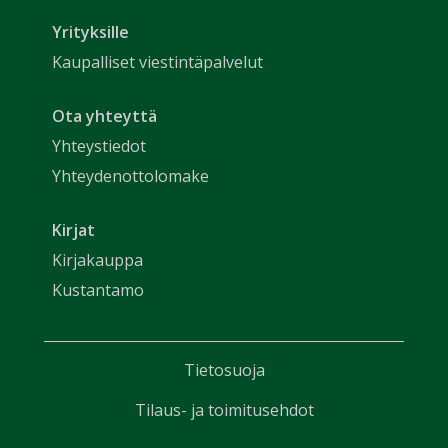
Yrityksille
Kaupalliset viestintäpalvelut
Ota yhteyttä
Yhteystiedot
Yhteydenottolomake
Kirjat
Kirjakauppa
Kustantamo
Tietosuoja
Tilaus- ja toimitusehdot