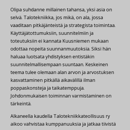
Olipa suhdanne millainen tahansa, yksi asia on
selvä. Talotekniikka, jos mikä, on ala, jossa
vaaditaan pitkäjänteistä ja strategista toimintaa.
Käyttäjätottumuksiin, suunnitelmiin ja
toteutuksiin ei kannata Kuusniemen mukaan
odottaa nopeita suunnanmuutoksia. Siksi hän
haluaa luotsata yhdistyksen entistäkin
suunnitelmallisempaan suuntaan. Keskeinen
teema tulee olemaan alan arvon ja arvostuksen
kasvattaminen pitkällä aikavälillä ilman
poppaskonsteja ja taikatemppuja.
Johdonmukaisen toiminnan varmistaminen on
tärkeintä.
Alkaneella kaudella Talotekniikkateollisuus ry
aikoo vahvistaa kumppanuuksia ja jatkaa tiivistä