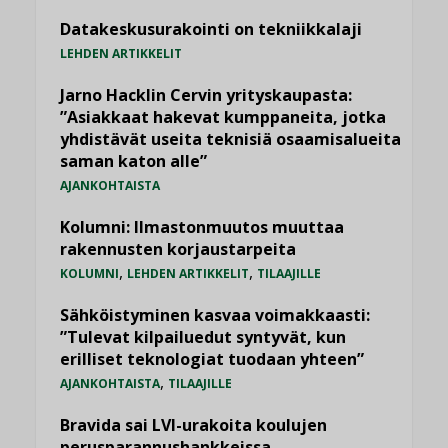
Datakeskusurakointi on tekniikkalaji
LEHDEN ARTIKKELIT
Jarno Hacklin Cervin yrityskaupasta:
”Asiakkaat hakevat kumppaneita, jotka
yhdistävät useita teknisiä osaamisalueita
saman katon alle”
AJANKOHTAISTA
Kolumni: Ilmastonmuutos muuttaa
rakennusten korjaustarpeita
,
,
KOLUMNI
LEHDEN ARTIKKELIT
TILAAJILLE
Sähköistyminen kasvaa voimakkaasti:
”Tulevat kilpailuedut syntyvät, kun
erilliset teknologiat tuodaan yhteen”
,
AJANKOHTAISTA
TILAAJILLE
Bravida sai LVI-urakoita koulujen
perusparannushankkeissa