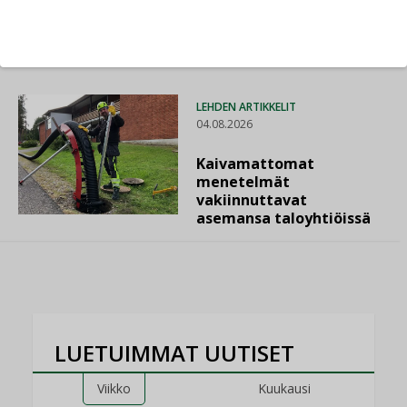
kun erilliset
teknologiat tuodaan
yhteen”
LEHDEN ARTIKKELIT
04.08.2026
Kaivamattomat
menetelmät
vakiinnuttavat
asemansa taloyhtiöissä
LUETUIMMAT UUTISET
Viikko
Kuukausi