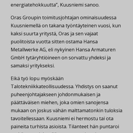
energiatehokkuutta”, Kuusniemi sanoo.
Oras Groupin toimitusjohtajan ominaisuudessa
Kuusniemellä on takana työntäyteinen vuosi, kun
kaksi suurta yritystä, Oras ja sen vajaat
puolitoista vuotta sitten ostama Hansa
Metallwerke AG, eli nykyinen Hansa Armaturen
GmbH tytäryhtiöineen on sorvattu yhdeksi ja
samaksi yritykseksi.
Eikä työ lopu myöskään
Talotekniikkateollisuudessa. Yhdistys on saanut
puheenjohtajakseen johdonmukaisen ja
päättäväisen miehen, joka omien sanojensa
mukaan on joskus vähän malttamatonkin tuloksia
tavoitellessaan. Kuusniemi ei hermostu tai ota
paineita turhista asioista. Tilanteet hän puntaroi