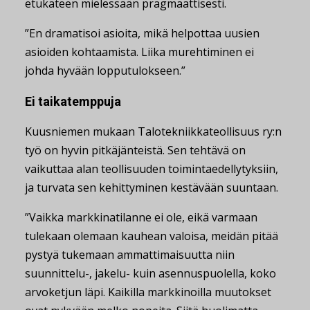
etukäteen mielessään pragmaattisesti.
”En dramatisoi asioita, mikä helpottaa uusien
asioiden kohtaamista. Liika murehtiminen ei
johda hyvään lopputulokseen.”
Ei taikatemppuja
Kuusniemen mukaan Talotekniikkateollisuus ry:n
työ on hyvin pitkäjänteistä. Sen tehtävä on
vaikuttaa alan teollisuuden toimintaedellytyksiin,
ja turvata sen kehittyminen kestävään suuntaan.
”Vaikka markkinatilanne ei ole, eikä varmaan
tulekaan olemaan kauhean valoisa, meidän pitää
pystyä tukemaan ammattimaisuutta niin
suunnittelu-, jakelu- kuin asennuspuolella, koko
arvoketjun läpi. Kaikilla markkinoilla muutokset