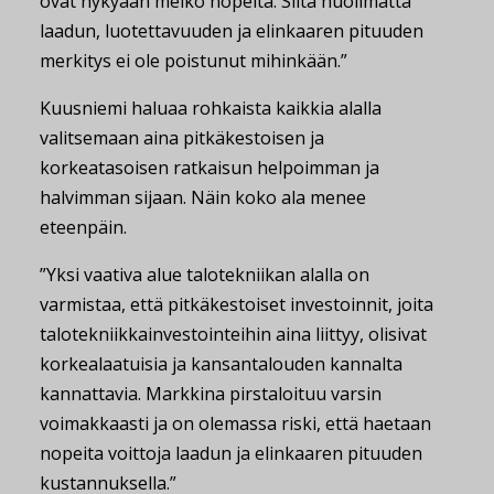
ovat nykyään melko nopeita. Siitä huolimatta
laadun, luotettavuuden ja elinkaaren pituuden
merkitys ei ole poistunut mihinkään.”
Kuusniemi haluaa rohkaista kaikkia alalla
valitsemaan aina pitkäkestoisen ja
korkeatasoisen ratkaisun helpoimman ja
halvimman sijaan. Näin koko ala menee
eteenpäin.
”Yksi vaativa alue talotekniikan alalla on
varmistaa, että pitkäkestoiset investoinnit, joita
talotekniikkainvestointeihin aina liittyy, olisivat
korkealaatuisia ja kansantalouden kannalta
kannattavia. Markkina pirstaloituu varsin
voimakkaasti ja on olemassa riski, että haetaan
nopeita voittoja laadun ja elinkaaren pituuden
kustannuksella.”