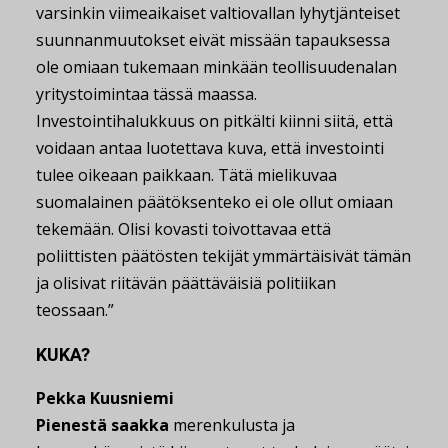
varsinkin viimeaikaiset valtiovallan lyhytjänteiset
suunnanmuutokset eivät missään tapauksessa
ole omiaan tukemaan minkään teollisuudenalan
yritystoimintaa tässä maassa.
Investointihalukkuus on pitkälti kiinni siitä, että
voidaan antaa luotettava kuva, että investointi
tulee oikeaan paikkaan. Tätä mielikuvaa
suomalainen päätöksenteko ei ole ollut omiaan
tekemään. Olisi kovasti toivottavaa että
poliittisten päätösten tekijät ymmärtäisivät tämän
ja olisivat riitävän päättäväisiä politiikan
teossaan.”
KUKA?
Pekka Kuusniemi
Pienestä saakka
merenkulusta ja