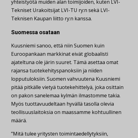
yhteistyötä muiden alan toimijoiden, kuten LVI-
Tekniset Urakoitsijat LVI-TU ry:n sekä LVI-
Teknisen Kaupan liitto ry:n kanssa.
Suomessa osataan
Kuusniemi sanoo, että niin Suomen kuin
Euroopankaan markkinat eivät globaalisti
ajateltuna ole järin suuret. Tämä asettaa omat
rajansa tuotekehityspanoksiin ja niiden
lopputuloksiin. Suomen vahvuutena Kuusniemi
pitää pitkälle vietyä tuotekehittelyä, joka osittain
on pakon sanelemaa kylmän ilmastomme takia.
Myös tuottavuudeltaan hyvällä tasolla olevia
teollisuuslaitoksia on maassamme kohtuullinen
määrä.
”Mitä tulee yritysten toimintaedellytyksiin,