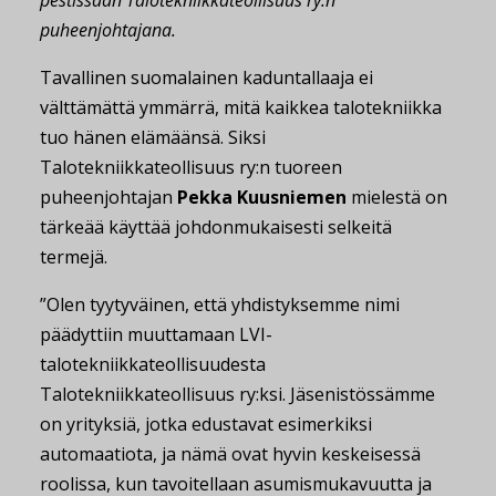
pestissään Talotekniikkateollisuus ry:n
puheenjohtajana.
Tavallinen suomalainen kaduntallaaja ei
välttämättä ymmärrä, mitä kaikkea talotekniikka
tuo hänen elämäänsä. Siksi
Talotekniikkateollisuus ry:n tuoreen
puheenjohtajan
Pekka Kuusniemen
mielestä on
tärkeää käyttää johdonmukaisesti selkeitä
termejä.
”Olen tyytyväinen, että yhdistyksemme nimi
päädyttiin muuttamaan LVI-
talotekniikkateollisuudesta
Talotekniikkateollisuus ry:ksi. Jäsenistössämme
on yrityksiä, jotka edustavat esimerkiksi
automaatiota, ja nämä ovat hyvin keskeisessä
roolissa, kun tavoitellaan asumismukavuutta ja