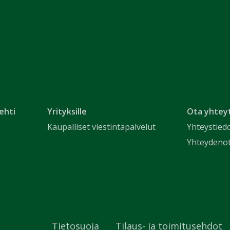
ehti
Yrityksille
Ota yhtey
Kaupalliset viestintäpalvelut
Yhteystied
Yhteydeno
Tietosuoja
Tilaus- ja toimitusehdot