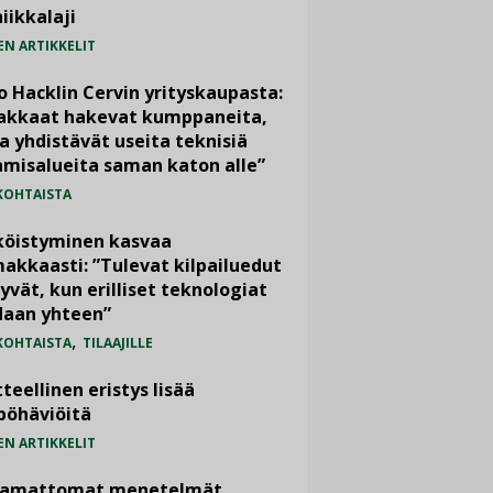
iikkalaji
EN ARTIKKELIT
o Hacklin Cervin yrityskaupasta:
iakkaat hakevat kumppaneita,
a yhdistävät useita teknisiä
misalueita saman katon alle”
KOHTAISTA
köistyminen kasvaa
akkaasti: ”Tulevat kilpailuedut
yvät, kun erilliset teknologiat
daan yhteen”
,
KOHTAISTA
TILAAJILLE
teellinen eristys lisää
pöhäviöitä
EN ARTIKKELIT
vamattomat menetelmät