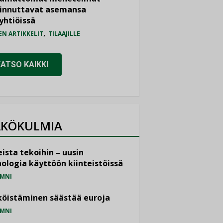
iinnuttavat asemansa
yhtiöissä
,
EN ARTIKKELIT
TILAAJILLE
KATSO KAIKKI
KÖKULMIA
ista tekoihin – uusin
ologia käyttöön kiinteistöissä
MNI
öistäminen säästää euroja
MNI