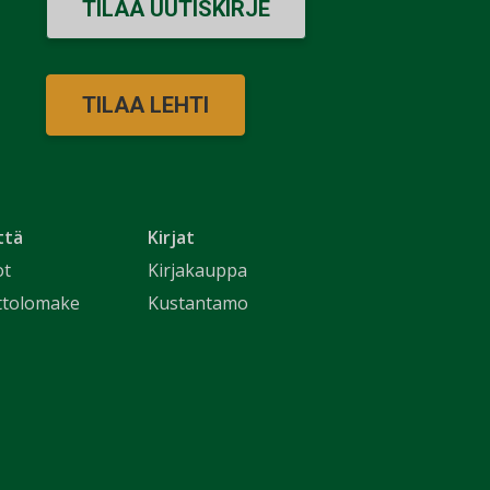
TILAA UUTISKIRJE
TILAA LEHTI
ttä
Kirjat
ot
Kirjakauppa
ttolomake
Kustantamo