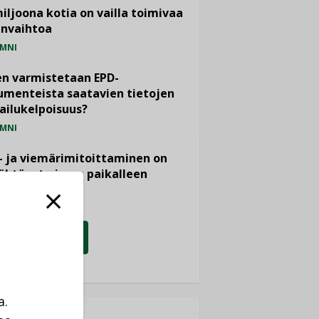
miljoona kotia on vailla toimivaa
anvaihtoa
MNI
n varmistetaan EPD-
menteista saatavien tietojen
ailukelpoisuus?
MNI
- ja viemärimitoittaminen on
htänyt ajassa paikalleen
PIDE
KATSO KAIKKI
a.