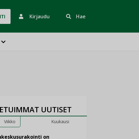
Kirjaudu
Hae
HTI
ETUIMMAT UUTISET
Viikko
Kuukausi
keskusurakointi on