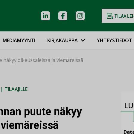
TILAA LE
MEDIAMYYNTI
KIRJAKAUPPA
YHTEYSTIEDOT
 näkyy oikeussaleissa ja viemäreissä
|
TILAAJILLE
LU
nnan puute näkyy
 viemäreissä
Data