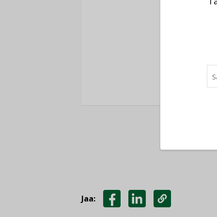
Ta
Ole
K
Jaa:
JAA
JAA
KOPIOI