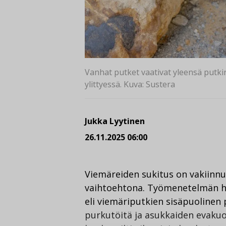
Vanhat putket vaativat yleensä putki
ylittyessä. Kuva: Sustera
Jukka Lyytinen
26.11.2025 06:00
Viemäreiden sukitus on vakiinn
vaihtoehtona. Työmenetelmän h
eli viemäriputkien sisäpuolinen
purkutöitä ja asukkaiden evakuo