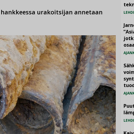
tekn
s hankkeessa urakoitsijan annetaan
LEHD
Jarn
”As
jotk
osaa
AJAN
Säh
voim
synt
tuo
AJAN
Puut
läm
LEHD
Kai