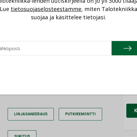
lotekniikka-lehden uutiskirjeellä on jo yli 3000 tilaaj
NI
Lue
tietosuojaselosteestamme
, miten Talotekniikk
suojaa ja käsittelee tietojasi.
Cons
tko jo tilaaja?
NIMI
Refa
IRJAUDU SISÄÄN
NIMI
Gra
NIMI
Schn
NIMI
LINJASANEERAUS
PUTKIREMONTTI
SUKITUS