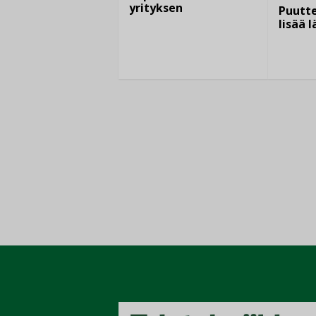
yrityksen
Puutte
lisää 