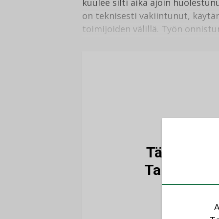
kuulee silti aika ajoin huolestu
on teknisesti vakiintunut, käytä
toimijoiden välillä. Työn onnistu
Tämä artikk
Talotekniik
A