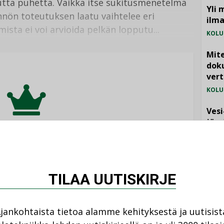
nutta puhetta. Vaikka itse sukitusmenetelmä
Yli 
nnön toteutuksen laatu vaihtelee eri
ilm
mista ei voi arvioida pelkän lopputu...
KOLU
Mite
doku
vert
KOLU
Vesi
jämä
MIELI
eli on tarjolla vain
ka-lehden tilaajille.
TILAA UUTISKIRJE
jankohtaista tietoa alamme kehityksestä ja uutisist
TILAA LEHTI