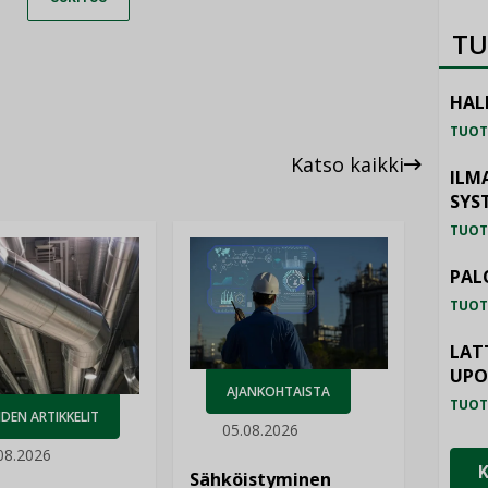
TU
HAL
TUOT
Katso kaikki
ILM
SYS
TUOT
PAL
TUOT
LAT
UP
AJANKOHTAISTA
TUOT
DEN ARTIKKELIT
05.08.2026
08.2026
Sähköistyminen