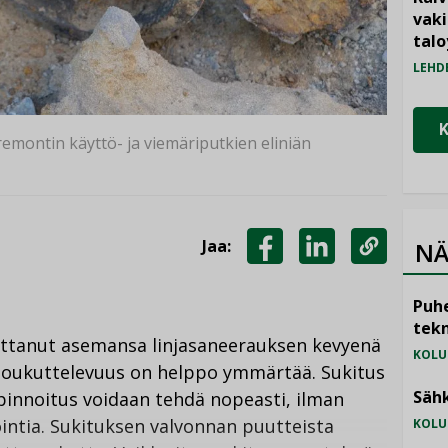
vak
talo
LEHD
remontin käyttö- ja viemäriputkien eliniän
Jaa:
NÄ
JAA
JAA
KOPIOI
FACEBOOKISSA
LINKEDINISSÄ
LINKKI
Puhe
tekn
uttanut asemansa linjasaneerauksen kevyenä
KOLU
oukuttelevuus on helppo ymmärtää. Sukitus
Sähk
 pinnoitus voidaan tehdä nopeasti, ilman
intia. Sukituksen valvonnan puutteista
KOLU