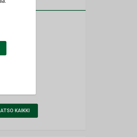
aa.
MITYKSET
a
ti
TYKSET
ir
TYKSET
nlund Oy
TYKSET
eider Electric
TYKSET
KATSO KAIKKI