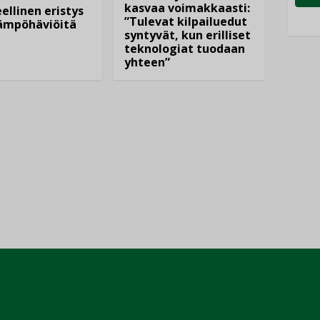
kasvaa voimakkaasti:
ellinen eristys
”Tulevat kilpailuedut
lämpöhäviöitä
syntyvät, kun erilliset
teknologiat tuodaan
yhteen”