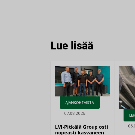
FACEBOOKISSA
LINKEDINISSÄ
LINKKI
Lue lisää
AJANKOHTAISTA
07.08.2026
LEH
06.
LVI-Pitkälä Group osti
nopeasti kasvaneen