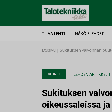
TILAA LEHTI
NÄKÖISLEHDET
Etusivu
|
Sukituksen valvonnan puute
LEHDEN ARTIKKELIT
UUTINEN
Sukituksen valvo
oikeussaleissa ja