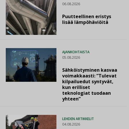
06.08.2026
Puutteellinen eristys
lisää lämpöhäviöitä
AJANKOHTAISTA
05.08.2026
Sähköistyminen kasvaa
voimakkaasti: ”Tulevat
kilpailuedut syntyvät,
kun erilliset
teknologiat tuodaan
yhteen”
LEHDEN ARTIKKELIT
04.08.2026