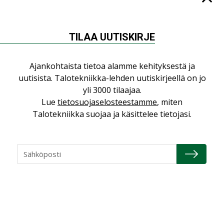
NÄKÖKULMIA
TILAA UUTISKIRJE
Puheista tekoihin – uusin teknologia
Ajankohtaista tietoa alamme kehityksestä ja
käyttöön kiinteistöissä
uutisista. Talotekniikka-lehden uutiskirjeellä on jo
KOLUMNI
yli 3000 tilaajaa.
Lue
tietosuojaselosteestamme
, miten
Sähköistäminen säästää euroja
Talotekniikka suojaa ja käsittelee tietojasi.
KOLUMNI
Yli miljoona kotia on vailla toimivaa
ilmanvaihtoa
KOLUMNI
Miten varmistetaan EPD-dokumenteista
saatavien tietojen vertailukelpoisuus?
KOLUMNI