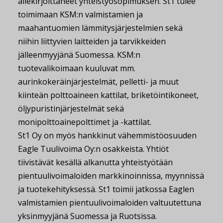
allekirjoittaneet yhteistyösopimuksen. St1 tulee
toimimaan KSM:n valmistamien ja
maahantuomien lämmitysjärjestelmien sekä
niihin liittyvien laitteiden ja tarvikkeiden
jälleenmyyjänä Suomessa. KSM:n
tuotevalikoimaan kuuluvat mm.
aurinkokeräinjärjestelmät, pelletti- ja muut
kiinteän polttoaineen kattilat, briketöintikoneet,
öljypuristinjärjestelmät sekä
monipolttoainepolttimet ja -kattilat.
St1 Oy on myös hankkinut vähemmistöosuuden
Eagle Tuulivoima Oy:n osakkeista. Yhtiöt
tiivistävät kesällä alkanutta yhteistyötään
pientuulivoimaloiden markkinoinnissa, myynnissä
ja tuotekehityksessä. St1 toimii jatkossa Eaglen
valmistamien pientuulivoimaloiden valtuutettuna
yksinmyyjänä Suomessa ja Ruotsissa.