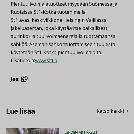
Pientuulivoimalatuotteet myydään Suomessa ja
Ruotsissa St1-Kotka tuotenimellä.
St1 avasi keskiviikkona Helsingin Vallilassa
jakeluaseman, joka käyttää itse paikallisesti
aurinko- ja tuulivoimaenergialla tuottamaansa
sähköä. Aseman sähköntuottamiseen tuulesta
käytetään St1-Kotka pientuulivoimaloita.
Lisätietoja:
www.st1.fi
Jaa:
Lue lisää
Katso kaikki
LEHDEN ARTIKKELIT