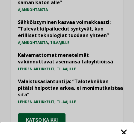
saman katon alle”
AJANKOHTAISTA
Sähköistyminen kasvaa voimakkaasti:
”Tulevat kilpailuedut syntyvät, kun
erilliset teknologiat tuodaan yhteen”
,
AJANKOHTAISTA
TILAAJILLE
Kaivamattomat menetelmät
vakiinnuttavat asemansa taloyhtiöissä
,
LEHDEN ARTIKKELIT
TILAAJILLE
Valaistusasiantuntija: ”Talotekniikan
pitäisi helpottaa arkea, ei monimutkaistaa
sitä”
,
LEHDEN ARTIKKELIT
TILAAJILLE
KATSO KAIKKI