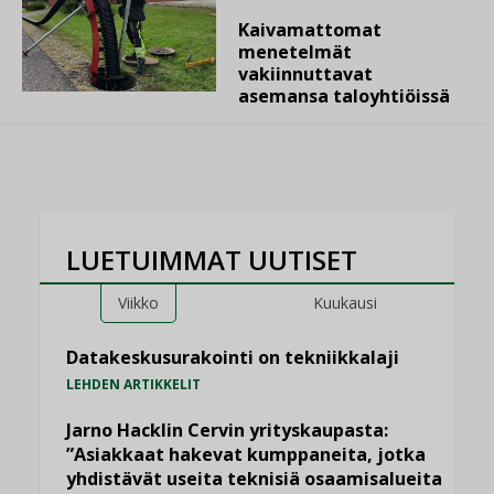
Kaivamattomat
menetelmät
vakiinnuttavat
asemansa taloyhtiöissä
LUETUIMMAT UUTISET
Viikko
Kuukausi
Datakeskusurakointi on tekniikkalaji
LEHDEN ARTIKKELIT
Jarno Hacklin Cervin yrityskaupasta:
”Asiakkaat hakevat kumppaneita, jotka
yhdistävät useita teknisiä osaamisalueita