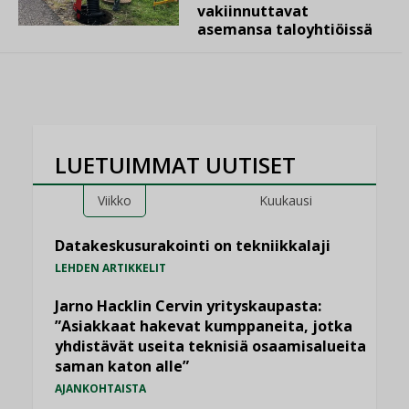
vakiinnuttavat
asemansa taloyhtiöissä
LUETUIMMAT UUTISET
Viikko
Kuukausi
Datakeskusurakointi on tekniikkalaji
LEHDEN ARTIKKELIT
Jarno Hacklin Cervin yrityskaupasta:
”Asiakkaat hakevat kumppaneita, jotka
yhdistävät useita teknisiä osaamisalueita
saman katon alle”
AJANKOHTAISTA