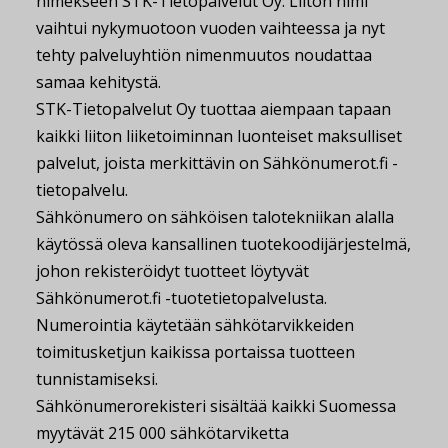
nimekseen STK-Tietopalvelut Oy. Liiton nimi
vaihtui nykymuotoon vuoden vaihteessa ja nyt
tehty palveluyhtiön nimenmuutos noudattaa
samaa kehitystä.
STK-Tietopalvelut Oy tuottaa aiempaan tapaan
kaikki liiton liiketoiminnan luonteiset maksulliset
palvelut, joista merkittävin on Sähkönumerot.fi -
tietopalvelu.
Sähkönumero on sähköisen talotekniikan alalla
käytössä oleva kansallinen tuotekoodijärjestelmä,
johon rekisteröidyt tuotteet löytyvät
Sähkönumerot.fi -tuotetietopalvelusta.
Numerointia käytetään sähkötarvikkeiden
toimitusketjun kaikissa portaissa tuotteen
tunnistamiseksi.
Sähkönumerorekisteri sisältää kaikki Suomessa
myytävät 215 000 sähkötarviketta