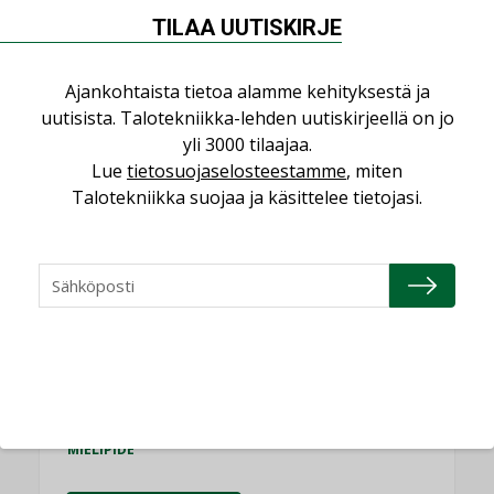
TILAA UUTISKIRJE
Puheista tekoihin – uusin teknologia
käyttöön kiinteistöissä
KOLUMNI
Ajankohtaista tietoa alamme kehityksestä ja
uutisista. Talotekniikka-lehden uutiskirjeellä on jo
Sähköistäminen säästää euroja
yli 3000 tilaajaa.
KOLUMNI
Lue
tietosuojaselosteestamme
, miten
Talotekniikka suojaa ja käsittelee tietojasi.
Yli miljoona kotia on vailla toimivaa
ilmanvaihtoa
KOLUMNI
Miten varmistetaan EPD-dokumenteista
saatavien tietojen vertailukelpoisuus?
KOLUMNI
Vesi- ja viemärimitoittaminen on
jämähtänyt ajassa paikalleen
MIELIPIDE