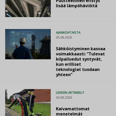
Puutteellinen eristys
lisää lämpöhäviöitä
AJANKOHTAISTA
05.08.2026
Sähköistyminen kasvaa
voimakkaasti: ”Tulevat
kilpailuedut syntyvät,
kun erilliset
teknologiat tuodaan
yhteen”
LEHDEN ARTIKKELIT
04.08.2026
Kaivamattomat
menetelmät