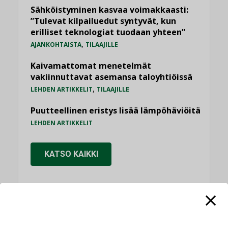
Sähköistyminen kasvaa voimakkaasti:
”Tulevat kilpailuedut syntyvät, kun
erilliset teknologiat tuodaan yhteen”
,
AJANKOHTAISTA
TILAAJILLE
Kaivamattomat menetelmät
vakiinnuttavat asemansa taloyhtiöissä
,
LEHDEN ARTIKKELIT
TILAAJILLE
Puutteellinen eristys lisää lämpöhäviöitä
LEHDEN ARTIKKELIT
KATSO KAIKKI
NÄKÖKULMIA